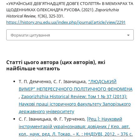
«УКРАЇНСЬКЕ ДЕВ’ЯТНАДЦЯТЕ ДОВГЕ СТОЛІТТЯ» В МЕМУАРАХ ТА
ЩОДЕННИКАХ ОЛЕКСАНДРА РУСОВА. (2021).
Zaporizhzhia
Historical Review
,
1
(36), 325-331.
https://history.znu.edu.ua/index.php/journal/article/view/2291
Формати цитування
Статті цього автора (цих авторів), які
найбільше читають
Т. П. Демченко, С. Г. Іваницька,
“ЛЮДСЬКИЙ
ВИМІР” НЕПЕРЕСІЧНОГО ПОЛІТИЧНОГО ФЕНОМЕНА
,
Zaporizhzhia Historical Review: Том 1 № 37 (2013):
Наукові праці історичного факультету Запорізького
державного університету
С. Г. Іваницька, Ф. Г. Турченко,
[Рец.]: Науковий
інструментарій українознавця: довідник / Кер. авт.
кол., наук. ред. Л. Токар. – К. : ННДІУВІ, 2012. – 376 с.