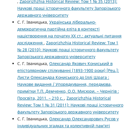
,
Zaporizhzhia Historical Review: Том 1 № 35 (2013):
Наукові праці історичного факультету Запорізького
державного університету
С. Г. Іваницька,
Українська ліберально-
демократична партійна еліта в контексті
націєтворення на початку ХХ ст.: актуальні питання
дослідження
,
Zaporizhzhia Historical Review: Том 1
№ 28 (2010): Наукові праці історичного факультету
Запорізького державного університету
С. Г. Іваницька,
Олександр Якович Кониський в
епістолярному спілкуванні (1893-1900 роки) [Рец.]:
Листи Олександра Кониського до Іллі Шрага :
Наукове видання / Упорядкування, передмова,
примітки Т.П. Демченко, О.О. Мисюри. – Чернігів :
Просвіта, 2011. – 210 с.
,
Zaporizhzhia Historical
Review: Том 1 № 31 (2011): Наукові праці історичного
факультету Запорізького державного університету
С. Г. Іваницька,
Олександр Олександрович Русов у
індивідуальних згадках та колективній пам’яті