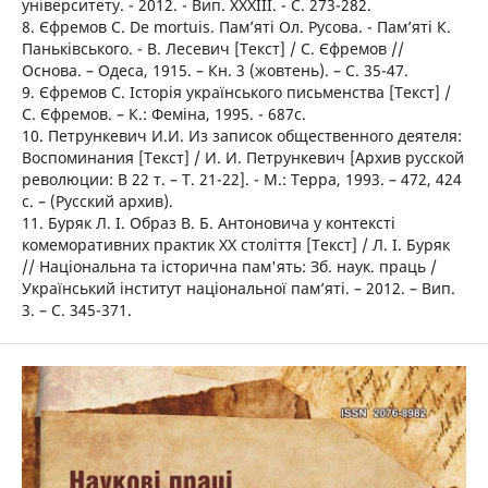
університету. - 2012. - Вип. XXXIII. - С. 273-282.
8. Єфремов С. De mortuis. Пам’яті Ол. Русова. - Пам’яті К.
Паньківського. - В. Лесевич [Текст] / С. Єфремов //
Основа. – Одеса, 1915. – Кн. 3 (жовтень). – С. 35-47.
9. Єфремов С. Історія українського письменства [Текст] /
С. Єфремов. – К.: Феміна, 1995. - 687с.
10. Петрункевич И.И. Из записок общественного деятеля:
Воспоминания [Текст] / И. И. Петрункевич [Архив русской
революции: В 22 т. – Т. 21-22]. - М.: Терра, 1993. – 472, 424
с. – (Русский архив).
11. Буряк Л. I. Образ В. Б. Антоновича у контексті
комеморативних практик ХХ століття [Текст] / Л. І. Буряк
// Національна та історична пам'ять: Зб. наук. праць /
Український інститут національної пам’яті. – 2012. – Вип.
3. – С. 345-371.