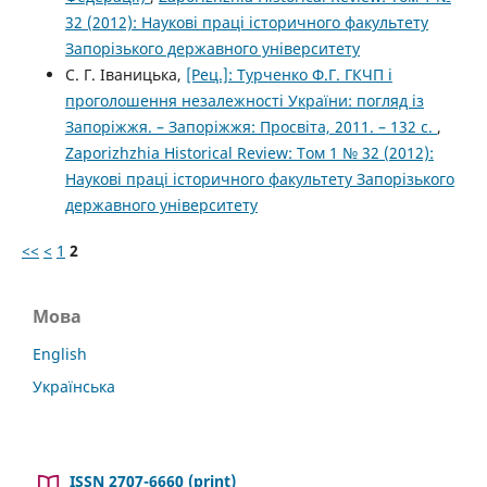
32 (2012): Наукові праці історичного факультету
Запорізького державного університету
С. Г. Іваницька,
[Рец.]: Турченко Ф.Г. ГКЧП і
проголошення незалежності України: погляд із
Запоріжжя. – Запоріжжя: Просвіта, 2011. – 132 с.
,
Zaporizhzhia Historical Review: Том 1 № 32 (2012):
Наукові праці історичного факультету Запорізького
державного університету
<<
<
1
2
Мова
English
Українська
ISSN 2707-6660 (print)