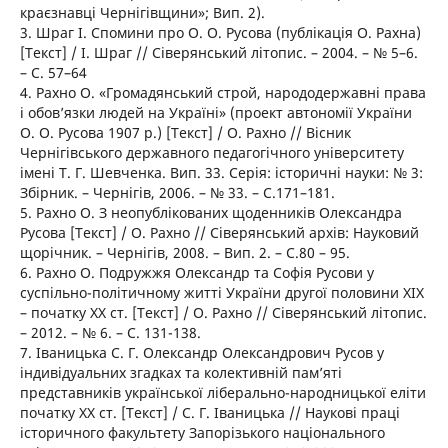
краєзнавці Чернігівщини»; Вип. 2).
3. Шраг І. Спомини про О. О. Русова (публікація О. Рахна)
[Текст] / І. Шраг // Сіверянський літопис. – 2004. – № 5–6.
– С. 57–64
4. Рахно О. «Громадянський строй, народодержавні права
і обов’язки людей на Україні» (проект автономії України
О. О. Русова 1907 р.) [Текст] / О. Рахно // Вісник
Чернігівського державного педагогічного університету
імені Т. Г. Шевченка. Вип. 33. Серія: історичні науки: № 3:
Збірник. – Чернігів, 2006. – № 33. – С.171–181.
5. Рахно О. З неопублікованих щоденників Олександра
Русова [Текст] / О. Рахно // Сіверянський архів: Науковий
щорічник. – Чернігів, 2008. – Вип. 2. – С.80 – 95.
6. Рахно О. Подружжя Олександр та Софія Русови у
суспільно-політичному житті України другої половини ХІХ
– початку ХХ ст. [Текст] / О. Рахно // Сіверянський літопис.
– 2012. – № 6. – С. 131-138.
7. Іваницька С. Г. Олександр Олександрович Русов у
індивідуальних згадках та колективній пам’яті
представників української ліберально-народницької еліти
початку ХХ ст. [Текст] / С. Г. Іваницька // Наукові праці
історичного факультету Запорізького національного