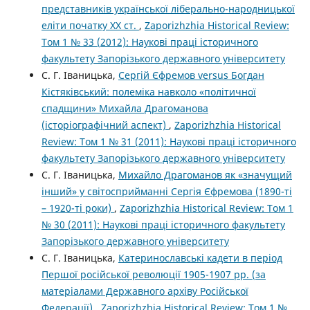
представників української ліберально-народницької
еліти початку ХХ ст.
,
Zaporizhzhia Historical Review:
Том 1 № 33 (2012): Наукові праці історичного
факультету Запорізького державного університету
С. Г. Іваницька,
Сергій Єфремов versus Богдан
Кістяківський: полеміка навколо «політичної
спадщини» Михайла Драгоманова
(історіографічний аспект)
,
Zaporizhzhia Historical
Review: Том 1 № 31 (2011): Наукові праці історичного
факультету Запорізького державного університету
С. Г. Іваницька,
Михайло Драгоманов як «значущий
інший» у світосприйманні Сергія Єфремова (1890-ті
– 1920-ті роки)
,
Zaporizhzhia Historical Review: Том 1
№ 30 (2011): Наукові праці історичного факультету
Запорізького державного університету
С. Г. Іваницька,
Катеринославські кадети в період
Першої російської революції 1905-1907 рр. (за
матеріалами Державного архіву Російської
Федерації)
,
Zaporizhzhia Historical Review: Том 1 №