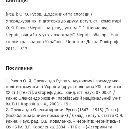
Анотація
[Рец.]: О. О. Русов. Щоденники та спогади /
Упорядкування, підготовка до друку, вступ. ст., коментарі
О. Я. Рахна; Черніг. нац. пед. унт ім. Т.Г. Шевченка,
Черніг. відня Інту укр. археографії, Черніг. обл. орг. Нац.
спілки краєзнавців України. – Чернігів : Десна Поліграф,
2011. – 317 с.
Посилання
1. Рахно О. Я. Олександр Русов у науковому і громадсько-
політичному житті України (друга половина XIX - початок
ХХ ст.) [Текст]: автореф. дис... канд. іст. наук: 07.00.01 /
Рахно Олександр Якович; Харківський національний ун-т
ім. В.Н. Каразіна. - Х., 2003. - 19 с.
2. Олександр Олександрович Русов (1847 – 1915) [Текст]:
(Біобібліографічний покажчик) / Склад. і вступ. стаття О.Я.
Рахна; Наук. ред. О.Б. Коваленко. – Чернігів: Чернігівська
ОУНБ ім. В.Г. Короленка, 2004. - 116 с. – («Історики та