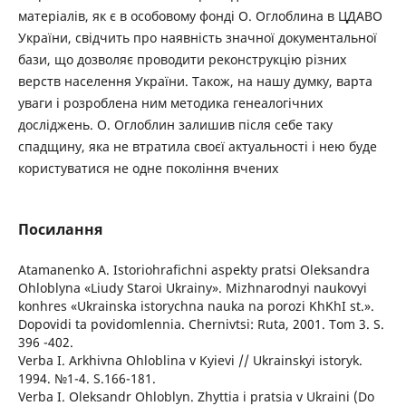
матеріалів, як є в особовому фонді О. Оглоблина в ЦДАВО
України, свідчить про наявність значної документальної
бази, що дозволяє проводити реконструкцію різних
верств населення України. Також, на нашу думку, варта
уваги і розроблена ним методика генеалогічних
досліджень. О. Оглоблин залишив після себе таку
спадщину, яка не втратила своєї актуальності і нею буде
користуватися не одне покоління вчених
Посилання
Atamanenko A. Istoriohrafichni aspekty pratsi Oleksandra
Ohloblyna «Liudy Staroi Ukrainy». Mizhnarodnyi naukovyi
konhres «Ukrainska istorychna nauka na porozi KhKhI st.».
Dopovidi ta povidomlennia. Chernivtsi: Ruta, 2001. Tom 3. S.
396 -402.
Verba I. Arkhivna Ohloblina v Kyievi // Ukrainskyi istoryk.
1994. №1-4. S.166-181.
Verba I. Oleksandr Ohloblyn. Zhyttia i pratsia v Ukraini (Do