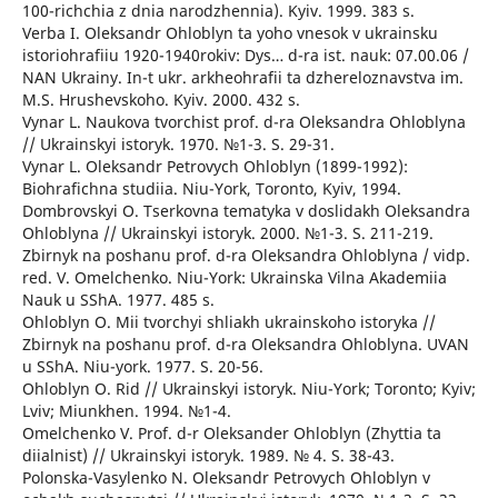
100-richchia z dnia narodzhennia). Kyiv. 1999. 383 s.
Verba I. Oleksandr Ohloblyn ta yoho vnesok v ukrainsku
istoriohrafiiu 1920-1940rokiv: Dys… d-ra ist. nauk: 07.00.06 /
NAN Ukrainy. In-t ukr. arkheohrafii ta dzhereloznavstva im.
M.S. Hrushevskoho. Kyiv. 2000. 432 s.
Vynar L. Naukova tvorchist prof. d-ra Oleksandra Ohloblyna
// Ukrainskyi istoryk. 1970. №1-3. S. 29-31.
Vynar L. Oleksandr Petrovych Ohloblyn (1899-1992):
Biohrafichna studiia. Niu-York, Toronto, Kyiv, 1994.
Dombrovskyi O. Tserkovna tematyka v doslidakh Oleksandra
Ohloblyna // Ukrainskyi istoryk. 2000. №1-3. S. 211-219.
Zbirnyk na poshanu prof. d-ra Oleksandra Ohloblyna / vidp.
red. V. Omelchenko. Niu-York: Ukrainska Vilna Akademiia
Nauk u SShA. 1977. 485 s.
Ohloblyn O. Mii tvorchyi shliakh ukrainskoho istoryka //
Zbirnyk na poshanu prof. d-ra Oleksandra Ohloblyna. UVAN
u SShA. Niu-york. 1977. S. 20-56.
Ohloblyn O. Rid // Ukrainskyi istoryk. Niu-York; Toronto; Kyiv;
Lviv; Miunkhen. 1994. №1-4.
Omelchenko V. Prof. d-r Oleksander Ohloblyn (Zhyttia ta
diialnist) // Ukrainskyi istoryk. 1989. № 4. S. 38-43.
Polonska-Vasylenko N. Oleksandr Petrovych Ohloblyn v