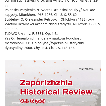
ochakh suchasnytsi // Ukrainskyi istoryk. 1970. №1-3. S. 33-
38.
Polonska-Vasylenko N. Sviato ukrainskoi nauky // Naukovi
zapysky. Miunkhen.1965-1966. Ch. 8. S. 55-60.
Subtelnyi O. Oleksander Petrovych Ohloblyn // 125 rokiv
kyivskoi ukrainskoi akademichnoi tradytsii. Niu-York. 1993. S.
539-552.
TsDAVO Ukrainy. F. 3561. Op. 1-3.
Yas O. Henealohichna ideia v naukovii tvorchosti i
metodolohii O.P. Ohloblyna //Spetsialni istorychni
dystsypliny. 2000. Chyslo 4. Ch.1. S. 146-157.