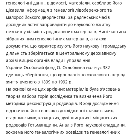
генеалогічні данні, відомості, матеріали, особливо його
цікавила інформація з генеалогії лівобережного та
малоросійського дворянства. За радянських часів
дослідник встиг запровадити до наукового вжитку
незначну кількість родословних матеріалів. Нині частина
зібраних ним генеалогічних матеріалів, а також
документи, що характеризують його наукову і громадську
діяльність зберігається в Центральному державному
архіві вищих органів влади і управління
України.Особовий фонд О. Оглоблина налічує 382
одиниць зберігання, що хронологічно охоплюють період
життя вченого з 1899 по 1992 р.
На основі саме цих архівних матеріалів була з’ясована
творча лабора торія дослідника та визначена його
методика реконструкції родоводів. В ході дослідження
відзначено його внесок в дослідженні шляхетських,
старшинських, козацьких, духівницьких і міщанських
родоводів Гетьманщини. Аналіз його наукової спадщини,
зокрема його генеалогічних розвідок та генеалогічних