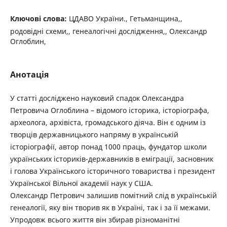
Ключові слова:
ЦДАВО України., Гетьманщина,,
родовідні схеми,, генеалогічні дослідження,, Олександр
Оглоблин,
Анотація
У статті досліджено науковий спадок Олександра
Петровича Оглоблина – відомого історика, історіографа,
археолога, архівіста, громадського діяча. Він є одним із
творців державницького напряму в українській
історіографії, автор понад 1000 праць, фундатор школи
українських істориків-державників в еміграції, засновник
і голова Українського історичного товариства і президент
Української Вільної академії наук у США.
Олександр Петрович залишив помітний слід в українській
генеалогії, яку він творив як в Україні, так і за її межами.
Упродовж всього життя він збирав різноманітні