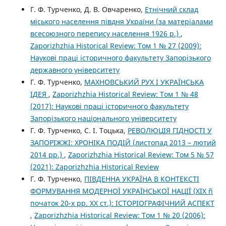
Г. Ф. Турченко, Д. В. Овчаренко,
Етнічний склад
міського населення півдня України (за матеріалами
всесоюзного перепису населення 1926 р.)
,
Zaporizhzhia Historical Review: Том 1 № 27 (2009):
Наукові праці історичного факультету Запорізького
державного університету
Г. Ф. Турченко,
МАХНОВСЬКИЙ РУХ І УКРАЇНСЬКА
ІДЕЯ
,
Zaporizhzhia Historical Review: Том 1 № 48
(2017): Наукові праці історичного факультету
Запорізького національного університету
Г. Ф. Турченко, С. І. Тоцька,
РЕВОЛЮЦІЯ ГІДНОСТІ У
ЗАПОРІЖЖІ: ХРОНІКА ПОДІЙ (листопад 2013 – лютий
2014 рр.)
,
Zaporizhzhia Historical Review: Том 5 № 57
(2021): Zaporizhzhia Historical Review
Г. Ф. Турченко,
ПІВДЕННА УКРАЇНА В КОНТЕКСТІ
ФОРМУВАННЯ МОДЕРНОЇ УКРАЇНСЬКОЇ НАЦІЇ (ХІХ ñ
початок 20-х рр. ХХ ст.): ІСТОРІОГРАФІЧНИЙ АСПЕКТ
,
Zaporizhzhia Historical Review: Том 1 № 20 (2006):