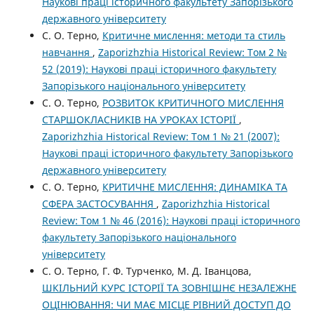
Наукові праці історичного факультету Запорізького
державного університету
С. О. Терно,
Критичне мислення: методи та стиль
навчання
,
Zaporizhzhia Historical Review: Том 2 №
52 (2019): Наукові праці історичного факультету
Запорізького національного університету
С. О. Терно,
РОЗВИТОК КРИТИЧНОГО МИСЛЕННЯ
СТАРШОКЛАСНИКІВ НА УРОКАХ ІСТОРІЇ
,
Zaporizhzhia Historical Review: Том 1 № 21 (2007):
Наукові праці історичного факультету Запорізького
державного університету
С. О. Терно,
КРИТИЧНЕ МИСЛЕННЯ: ДИНАМІКА ТА
СФЕРА ЗАСТОСУВАННЯ
,
Zaporizhzhia Historical
Review: Том 1 № 46 (2016): Наукові праці історичного
факультету Запорізького національного
університету
С. О. Терно, Г. Ф. Турченко, М. Д. Іванцова,
ШКІЛЬНИЙ КУРС ІСТОРІЇ ТА ЗОВНІШНЄ НЕЗАЛЕЖНЕ
ОЦІНЮВАННЯ: ЧИ МАЄ МІСЦЕ РІВНИЙ ДОСТУП ДО