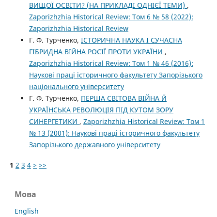
ВИЩОЇ ОСВІТИ? (НА ПРИКЛАДІ ОДНІЄЇ ТЕМИ)
,
Zaporizhzhia Historical Review: Том 6 № 58 (2022):
Zaporizhzhia Historical Review
Г. Ф. Турченко,
ІСТОРИЧНА НАУКА І СУЧАСНА
ГІБРИДНА ВІЙНА РОСІЇ ПРОТИ УКРАЇНИ
,
Zaporizhzhia Historical Review: Том 1 № 46 (2016):
Наукові праці історичного факультету Запорізького
національного університету
Г. Ф. Турченко,
ПЕРША СВІТОВА ВІЙНА Й
УКРАЇНСЬКА РЕВОЛЮЦІЯ ПІД КУТОМ ЗОРУ
СИНЕРГЕТИКИ
,
Zaporizhzhia Historical Review: Том 1
№ 13 (2001): Наукові праці історичного факультету
Запорізького державного університету
1
2
3
4
>
>>
Мова
English