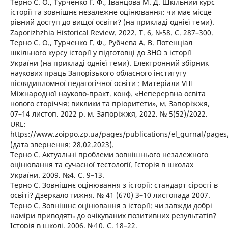
Терно С. О., Турченко Г. Ф., Іванцова М. Д. Шкільний курс
історії та зовнішнє незалежне оцінювання: чи має місце
рівний доступ до вищої освіти? (на прикладі однієї теми).
Zaporizhzhia Historical Review. 2022. Т. 6, №58. С. 287–300.
Терно С. О., Турченко Г. Ф., Рубчева А. В. Потенціал
шкільного курсу історії у підготовці до ЗНО з історії
України (на прикладі однієї теми). Електронний збірник
наукових праць Запорізького обласного інституту
післядипломної педагогічної освіти : Матеріали VІІІ
Міжнародної науково-практ. конф. «Неперервна освіта
нового сторіччя: виклики та пріоритети», м. Запоріжжя,
07–14 листоп. 2022 р. м. Запоріжжя, 2022. № 5(52)/2022.
URL:
https://www.zoippo.zp.ua/pages/publications/el_gurnal/pages
(дата звернення: 28.02.2023).
Терно С. Актуальні проблеми зовнішнього незалежного
оцінювання та сучасної тестології. Історія в школах
України. 2009. №4. С. 9–13.
Терно С. Зовнішнє оцінювання з історії: стандарт сірості в
освіті? Дзеркало тижня. № 41 (670) 3–10 листопада 2007.
Терно С. Зовнішнє оцінювання з історії: чи завжди добрі
наміри приводять до очікуваних позитивних результатів?
Історія в школі. 2006. №10. С. 18–22.