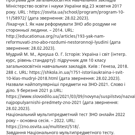
Міністерство освіти і науки України від 23 жовтня 2017
року. URL : https://osvita.ua/school/program/program-10-
11/58972/ (дата звернення: 28.02.2023).
Лікарчук І. Як нам реформувати ЗНО або роздуми не
сторонньої людини. – 2014. URL:
http://educationua.org/ru/articles/193-yak-nam-
reformuvati-zno-abo-rozdumi-nestoronnoji-lyudini (дата
звернення: 28.02.2023).
Мудрий М. М., Аркуша О. Г. Історія: Україна і світ (інтегр.
курс, рівень стандарту): підручник для 10 класу
загальноосвітніх навчальних закладів. Київ : Генеза, 2018.
288 с. URL: https://shkola.in.ua/1751-istoriiaukraina-i-svit-
10-klas-mudryi-2018.html (дата звернення: 28.02.2023).
Назвали найпопулярніші предмети на ЗНО-2021. Слово і
діло. 9 березня 2021 р.URL:
https://www.slovoidilo.ua/2021/03/09/novyna/suspilstvo/nazval
najpopulyarnishi-predmety-zno-2021 (дата звернення:
28.02.2023).
Національний мультипредметний тест ЗНО онлайн 2022
року – основна сесія. – 2022. URL:
https://zno.osvita.ua/multitest/518/.
Завдання Національного мультипредметного тесту.