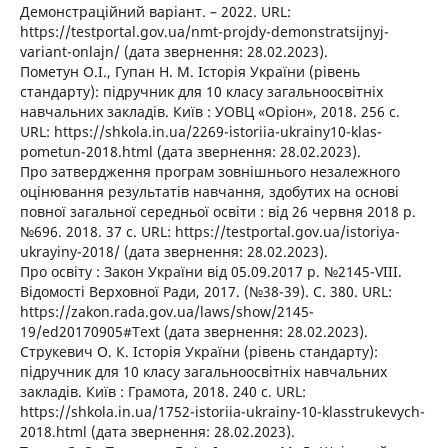
Демонстраційний варіант. – 2022. URL:
https://testportal.gov.ua/nmt-projdy-demonstratsijnyj-
variant-onlajn/ (дата звернення: 28.02.2023).
Пометун О.І., Гупан Н. М. Історія України (рівень
стандарту): підручник для 10 класу загальноосвітніх
навчальних закладів. Київ : УОВЦ «Оріон», 2018. 256 с.
URL: https://shkola.in.ua/2269-istoriia-ukrainy10-klas-
pometun-2018.html (дата звернення: 28.02.2023).
Про затвердження програм зовнішнього незалежного
оцінювання результатів навчання, здобутих на основі
повної загальної середньої освіти : від 26 червня 2018 р.
№696. 2018. 37 с. URL: https://testportal.gov.ua/istoriya-
ukrayiny-2018/ (дата звернення: 28.02.2023).
Про освіту : Закон України від 05.09.2017 р. №2145-VIII.
Відомості Верховної Ради, 2017. (№38-39). С. 380. URL:
https://zakon.rada.gov.ua/laws/show/2145-
19/ed20170905#Text (дата звернення: 28.02.2023).
Струкевич О. К. Історія України (рівень стандарту):
підручник для 10 класу загальноосвітніх навчальних
закладів. Київ : Грамота, 2018. 240 с. URL:
https://shkola.in.ua/1752-istoriia-ukrainy-10-klasstrukevych-
2018.html (дата звернення: 28.02.2023).