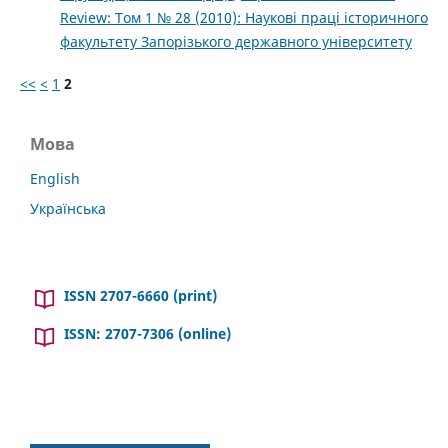
Review: Том 1 № 28 (2010): Наукові праці історичного
факультету Запорізького державного університету
<<
<
1
2
Мова
English
Українська
ISSN 2707-6660 (print)
ISSN: 2707-7306 (online)