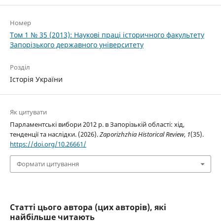
Номер
Том 1 № 35 (2013): Наукові праці історичного факультету
Запорізького державного університету
Розділ
Історія України
Як цитувати
Парламентські вибори 2012 р. в Запорізькій області: хід,
тенденції та наслідки. (2026).
Zaporizhzhia Historical Review
,
1
(35).
https://doi.org/10.26661/
Формати цитування
Статті цього автора (цих авторів), які
найбільше читають