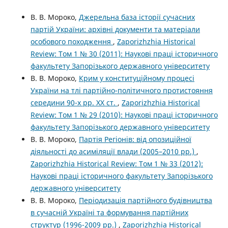
В. В. Мороко,
Джерельна база історії сучасних
партій України: архівні документи та матеріали
особового походження
,
Zaporizhzhia Historical
Review: Том 1 № 30 (2011): Наукові праці історичного
факультету Запорізького державного університету
В. В. Мороко,
Крим у конституційному процесі
України на тлі партійно-політичного протистояння
середини 90-х рр. ХХ ст.
,
Zaporizhzhia Historical
Review: Том 1 № 29 (2010): Наукові праці історичного
факультету Запорізького державного університету
В. В. Мороко,
Партія Регіонів: від опозиційної
діяльності до асиміляції влади (2005–2010 рр.)
,
Zaporizhzhia Historical Review: Том 1 № 33 (2012):
Наукові праці історичного факультету Запорізького
державного університету
В. В. Мороко,
Періодизація партійного будівництва
в сучасній Україні та формування партійних
структур (1996-2009 рр.)
,
Zaporizhzhia Historical