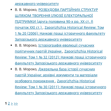
державного університету
В. В. Мороко,
РОЗБУДОВА ПАРТІЙНИХ СТРУКТУР
ШЛЯХОМ ТВОРЕННЯ ІЛЮЗІЇ ЕЛЕКТОРАЛЬНОЇ
ПІДТРИМКИ (друга половина 90-х рр. ХХ ст. ñ
початок ХХІ ст.)
,
Zaporizhzhia Historical Review: Том
1 № 20 (2006): Наукові праці історичного факультету
Запорізького державного університету
В. В. Мороко,
Історіографія еволюції сучасних
політичних партій України
,
Zaporizhzhia Historical
Review: Том 1 № 32 (2012): Наукові праці історичного
факультету Запорізького державного університету
В. В. Мороко,
Джерельна база історії сучасних
партій України: архівні документи та матеріали
особового походження
,
Zaporizhzhia Historical
Review: Том 1 № 30 (2011): Наукові праці історичного
факультету Запорізького державного університету
1
2
>
>>