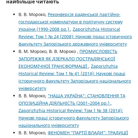
найбільше читають
В. В. Мороко,
Реконверсія радянської партійно-
господарської номенлатури в політичну систему
України (1990-2008 рр.)
,
Zaporizhzhia Historical
Review: Том 1 № 24 (2008): Наукові праці історичного
факультету Запорізького державного університету
В. М. Мороко, В. В. Мороко ,
ПРОМИСЛОВІСТЬ
ЗАПОРІЖЖЯ ЯК ДЗЕРКАЛО ПОСТРАДЯНСЬКОЇ
ЕКОНОМІЧНОЇ ТРАНСФОРМАЦІЇ
,
Zaporizhzhia
Historical Review: Том 1 № 41 (2014): Наукові праці
історичного факультету Запорізького національного
університету
В. В. Мороко,
“НАША УКРАЇНА”: СТАНОВЛЕННЯ ТА
ОПОЗИЦІЙНА ДІЯЛЬНІСТЬ (2001–2004 рр.)
,
Zaporizhzhia Historical Review: Том 1 № 38 (2014):
Наукові праці історичного факультету Запорізького
національного університету
В. В. Мороко,
ФЕНОМЕН “ПАРТІЇ ВЛАДИ”: ТРАДИЦІЇ