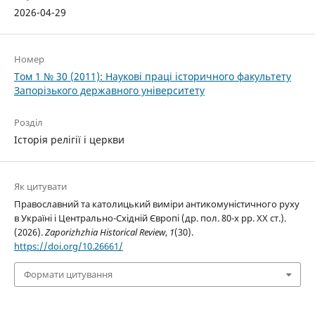
2026-04-29
Номер
Том 1 № 30 (2011): Наукові праці історичного факультету
Запорізького державного університету
Розділ
Історія релігії і церкви
Як цитувати
Православний та католицький виміри антикомуністичного руху
в Україні і Центрально-Східній Європі (др. пол. 80-х рр. XX ст.).
(2026).
Zaporizhzhia Historical Review
,
1
(30).
https://doi.org/10.26661/
Формати цитування