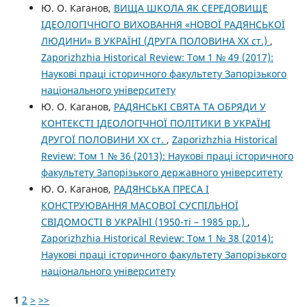
Ю. О. Каганов,
ВИЩА ШКОЛА ЯК СЕРЕДОВИЩЕ
ІДЕОЛОГІЧНОГО ВИХОВАННЯ «НОВОЇ РАДЯНСЬКОЇ
ЛЮДИНИ» В УКРАЇНІ (ДРУГА ПОЛОВИНА XX ст.)
,
Zaporizhzhia Historical Review: Том 1 № 49 (2017):
Наукові праці історичного факультету Запорізького
національного університету
Ю. О. Каганов,
РАДЯНСЬКІ СВЯТА ТА ОБРЯДИ У
КОНТЕКСТІ ІДЕОЛОГІЧНОЇ ПОЛІТИКИ В УКРАЇНІ
ДРУГОЇ ПОЛОВИНИ XX ст.
,
Zaporizhzhia Historical
Review: Том 1 № 36 (2013): Наукові праці історичного
факультету Запорізького державного університету
Ю. О. Каганов,
РАДЯНСЬКА ПРЕСА І
КОНСТРУЮВАННЯ МАСОВОЇ СУСПІЛЬНОЇ
СВІДОМОСТІ В УКРАЇНІ (1950-ті – 1985 рр.)
,
Zaporizhzhia Historical Review: Том 1 № 38 (2014):
Наукові праці історичного факультету Запорізького
національного університету
1
2
>
>>