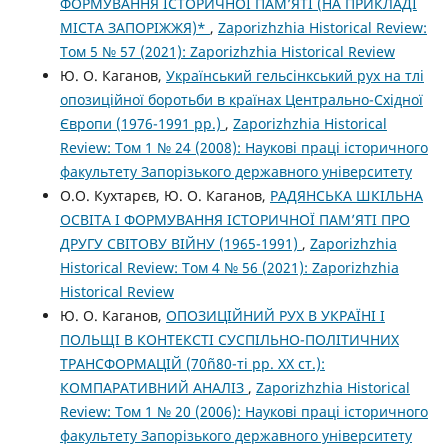
ФОРМУВАННЯ ІСТОРИЧНОЇ ПАМ’ЯТІ (НА ПРИКЛАДІ
МІСТА ЗАПОРІЖЖЯ)*
,
Zaporizhzhia Historical Review:
Том 5 № 57 (2021): Zaporizhzhia Historical Review
Ю. О. Каганов,
Український гельсінкський рух на тлі
опозиційної боротьби в країнах Центрально-Східної
Європи (1976-1991 рр.)
,
Zaporizhzhia Historical
Review: Том 1 № 24 (2008): Наукові праці історичного
факультету Запорізького державного університету
О.О. Кухтарєв, Ю. О. Каганов,
РАДЯНСЬКА ШКІЛЬНА
ОСВІТА І ФОРМУВАННЯ ІСТОРИЧНОЇ ПАМ’ЯТІ ПРО
ДРУГУ СВІТОВУ ВІЙНУ (1965-1991)
,
Zaporizhzhia
Historical Review: Том 4 № 56 (2021): Zaporizhzhia
Historical Review
Ю. О. Каганов,
ОПОЗИЦІЙНИЙ РУХ В УКРАЇНІ І
ПОЛЬЩІ В КОНТЕКСТІ СУСПІЛЬНО-ПОЛІТИЧНИХ
ТРАНСФОРМАЦІЙ (70ñ80-ті рр. XX ст.):
КОМПАРАТИВНИЙ АНАЛІЗ
,
Zaporizhzhia Historical
Review: Том 1 № 20 (2006): Наукові праці історичного
факультету Запорізького державного університету