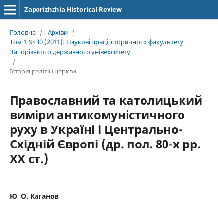
Zaporizhzhia Historical Review
Головна
/
Архіви
/
Том 1 № 30 (2011): Наукові праці історичного факультету
Запорізького державного університету
/
Історія релігії і церкви
Православний та католицький
виміри антикомуністичного
руху в Україні і Центрально-
Східній Європі (др. пол. 80-х рр.
XX ст.)
Ю. О. Каганов