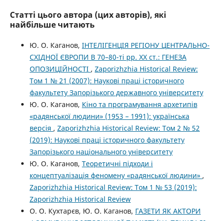
Статті цього автора (цих авторів), які
найбільше читають
Ю. О. Каганов,
ІНТЕЛІГЕНЦІЯ РЕГІОНУ ЦЕНТРАЛЬНО-
СХІДНОЇ ЄВРОПИ В 70–80-ті рр. XX ст.: ГЕНЕЗА
ОПОЗИЦІЙНОСТІ
,
Zaporizhzhia Historical Review:
Том 1 № 21 (2007): Наукові праці історичного
факультету Запорізького державного університету
Ю. О. Каганов,
Кіно та програмування архетипів
«радянської людини» (1953 – 1991): українська
версія
,
Zaporizhzhia Historical Review: Том 2 № 52
(2019): Наукові праці історичного факультету
Запорізького національного університету
Ю. О. Каганов,
Теоретичні підходи і
концептуалізація феномену «радянської людини»
,
Zaporizhzhia Historical Review: Том 1 № 53 (2019):
Zaporizhzhia Historical Review
О. О. Кухтарєв, Ю. О. Каганов,
ГАЗЕТИ ЯК АКТОРИ