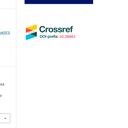
і
ького
ька
a