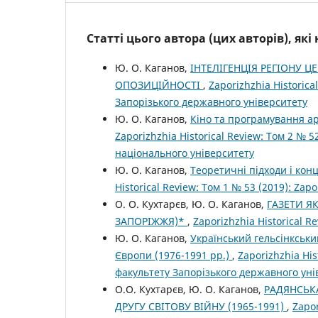
Статті цього автора (цих авторів), як
Ю. О. Каганов,
ІНТЕЛІГЕНЦІЯ РЕГІОНУ ЦЕ
ОПОЗИЦІЙНОСТІ
,
Zaporizhzhia Historica
Запорізького державного університету
Ю. О. Каганов,
Кіно та програмування ар
Zaporizhzhia Historical Review: Том 2 № 
національного університету
Ю. О. Каганов,
Теоретичні підходи і ко
Historical Review: Том 1 № 53 (2019): Zapo
О. О. Кухтарєв, Ю. О. Каганов,
ГАЗЕТИ Я
ЗАПОРІЖЖЯ)*
,
Zaporizhzhia Historical Re
Ю. О. Каганов,
Український гельсінкськи
Європи (1976-1991 рр.)
,
Zaporizhzhia His
факультету Запорізького державного уні
О.О. Кухтарєв, Ю. О. Каганов,
РАДЯНСЬК
ДРУГУ СВІТОВУ ВІЙНУ (1965-1991)
,
Zapor