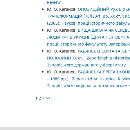
Review
Ю. О. Каганов,
ОПОЗИЦІЙНИЙ РУХ В УКР
ТРАНСФОРМАЦІЙ (70ñ80-ті рр. XX ст.)
(2006): Наукові праці історичного факул
Ю. О. Каганов,
ВИЩА ШКОЛА ЯК СЕРЕДО
ЛЮДИНИ» В УКРАЇНІ (ДРУГА ПОЛОВИНА X
праці історичного факультету Запорізьк
Ю. О. Каганов,
РАДЯНСЬКІ СВЯТА ТА ОБР
ПОЛОВИНИ XX ст.
,
Zaporizhzhia Historic
Запорізького державного університету
Ю. О. Каганов,
РАДЯНСЬКА ПРЕСА І КОНС
– 1985 рр.)
,
Zaporizhzhia Historical Revi
Запорізького національного університет
1
2
>
>>