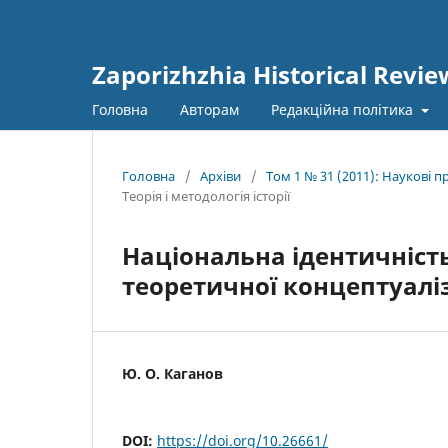
Zaporizhzhia Historical Revie
Головна
Авторам
Редакційна політика
Головна
/
Архіви
/
Том 1 № 31 (2011): Наукові 
Теорія і методологія історії
Національна ідентичність
теоретичної концептуаліз
Ю. О. Каганов
DOI:
https://doi.org/10.26661/