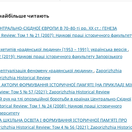
і найбільше читають
НТРАЛЬНО-СХІДНОЇ ЄВРОПИ В 70–80-ті рр. XX ст.: ГЕНЕЗА
l Review: Том 1 № 21 (2007): Наукові праці історичного факультет
хетипів «радянської людини» (1953 – 1991): українська версія
,
52 (2019): Наукові праці історичного факультету Запорізького
нцептуалізація феномену «радянської людини»
,
Zaporizhzhia
rizhzhia Historical Review
К АКТОРИ ФОРМУВАННЯ ІСТОРИЧНОЇ ПАМ’ЯТІ (НА ПРИКЛАДІ МІ
view: Том 5 № 57 (2021): Zaporizhzhia Historical Review
й рух на тлі опозиційної боротьби в країнах Центрально-Східної
torical Review: Том 1 № 24 (2008): Наукові праці історичного
верситету
А ШКІЛЬНА ОСВІТА І ФОРМУВАННЯ ІСТОРИЧНОЇ ПАМ’ЯТІ ПРО
izhzhia Historical Review: Том 4 № 56 (2021): Zaporizhzhia Historic