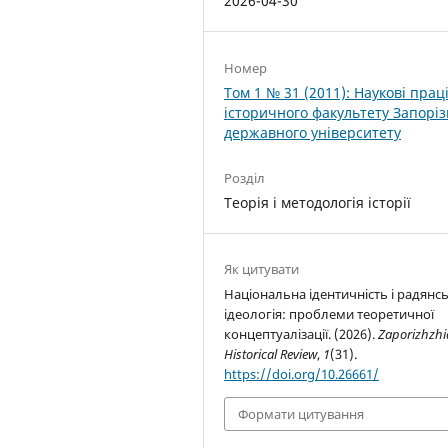
2026-04-30
Номер
Том 1 № 31 (2011): Наукові прац
історичного факультету Запоріз
державного університету
Розділ
Теорія і методологія історії
Як цитувати
Національна ідентичність і радянс
ідеологія: проблеми теоретичної
концептуалізації. (2026).
Zaporizhzhi
Historical Review
,
1
(31).
https://doi.org/10.26661/
Формати цитування