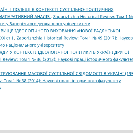
АЇНІ І ПОЛЬЩІ В КОНТЕКСТІ СУСПІЛЬНО-ПОЛІТИЧНИХ
: КОМПАРАТИВНИЙ АНАЛІЗ
,
Zaporizhzhia Historical Review: Том 1 №
ьтету Запорізького державного університету
ВИЩЕ ІДЕОЛОГІЧНОГО ВИХОВАННЯ «НОВОЇ РАДЯНСЬКОЇ
X ст.)
,
Zaporizhzhia Historical Review: Том 1 № 49 (2017): Науков
ого національного університету
ЯДИ У КОНТЕКСТІ ІДЕОЛОГІЧНОЇ ПОЛІТИКИ В УКРАЇНІ ДРУГОЇ
al Review: Том 1 № 36 (2013): Наукові праці історичного факульте
ТРУЮВАННЯ МАСОВОЇ СУСПІЛЬНОЇ СВІДОМОСТІ В УКРАЇНІ (195
ew: Том 1 № 38 (2014): Наукові праці історичного факультету
у