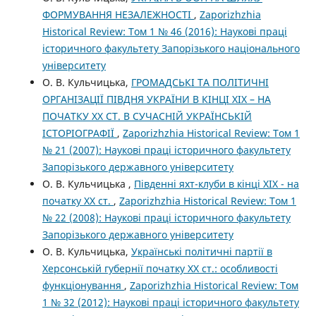
ФОРМУВАННЯ НЕЗАЛЕЖНОСТІ
,
Zaporizhzhia
Historical Review: Том 1 № 46 (2016): Наукові праці
історичного факультету Запорізького національного
університету
О. В. Кульчицька,
ГРОМАДСЬКІ ТА ПОЛІТИЧНІ
ОРГАНІЗАЦІЇ ПІВДНЯ УКРАЇНИ В КІНЦІ ХІХ – НА
ПОЧАТКУ ХХ СТ. В СУЧАСНІЙ УКРАЇНСЬКІЙ
ІСТОРІОГРАФІЇ
,
Zaporizhzhia Historical Review: Том 1
№ 21 (2007): Наукові праці історичного факультету
Запорізького державного університету
О. В. Кульчицька ,
Південні яхт-клуби в кінці ХІХ - на
початку ХХ ст.
,
Zaporizhzhia Historical Review: Том 1
№ 22 (2008): Наукові праці історичного факультету
Запорізького державного університету
О. В. Кульчицька,
Українські політичні партії в
Херсонській губернії початку ХХ ст.: особливості
функціонування
,
Zaporizhzhia Historical Review: Том
1 № 32 (2012): Наукові праці історичного факультету