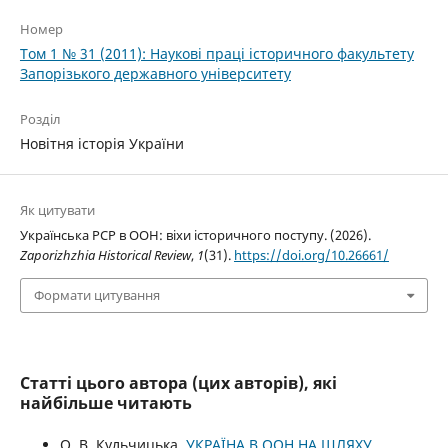
Номер
Том 1 № 31 (2011): Наукові праці історичного факультету
Запорізького державного університету
Розділ
Новітня історія України
Як цитувати
Українська РСР в ООН: віхи історичного поступу. (2026).
Zaporizhzhia Historical Review
,
1
(31).
https://doi.org/10.26661/
Формати цитування
Статті цього автора (цих авторів), які
найбільше читають
О. В. Кульчицька,
УКРАЇНА В ООН НА ШЛЯХУ