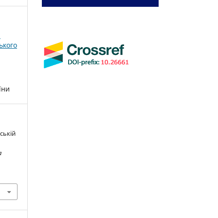
і
ького
їни
нській
і
a