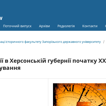
w
Поточний випуск
Архіви
Редколегія
Контакти
праці історичного факультету Запорізького державного університету
/
ії в Херсонській губернії початку ХХ
нування