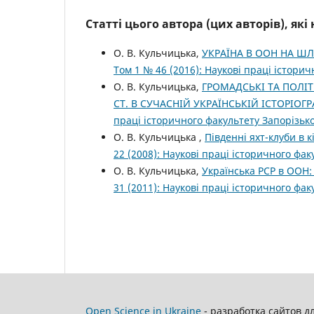
Статті цього автора (цих авторів), як
О. В. Кульчицька,
УКРАЇНА В ООН НА Ш
Том 1 № 46 (2016): Наукові праці істори
О. В. Кульчицька,
ГРОМАДСЬКІ ТА ПОЛІТИ
СТ. В СУЧАСНІЙ УКРАЇНСЬКІЙ ІСТОРІОГР
праці історичного факультету Запорізьк
О. В. Кульчицька ,
Південні яхт-клуби в кі
22 (2008): Наукові праці історичного фа
О. В. Кульчицька,
Українська РСР в ООН:
31 (2011): Наукові праці історичного фа
Open Science in Ukraine
- разработка сайтов д