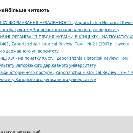
і найбільше читають
ЛЯХУ ФОРМУВАННЯ НЕЗАЛЕЖНОСТІ
,
Zaporizhzhia Historical Revi
чного факультету Запорізького національного університету
ЧНІ ОРГАНІЗАЦІЇ ПІВДНЯ УКРАЇНИ В КІНЦІ ХІХ – НА ПОЧАТКУ Х
АФІЇ
,
Zaporizhzhia Historical Review: Том 1 № 21 (2007): Наукові
ого державного університету
нці ХІХ - на початку ХХ ст.
,
Zaporizhzhia Historical Review: Том 1
культету Запорізького державного університету
 віхи історичного поступу
,
Zaporizhzhia Historical Review: Том 1
культету Запорізького державного університету
ля научных изданий.