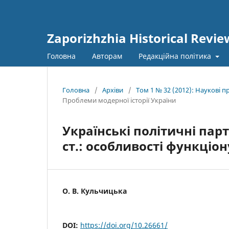
Zaporizhzhia Historical Revie
Головна
Авторам
Редакційна політика
Головна
/
Архіви
/
Том 1 № 32 (2012): Наукові 
Проблеми модерної історії України
Українські політичні парт
ст.: особливості функціо
О. В. Кульчицька
DOI:
https://doi.org/10.26661/