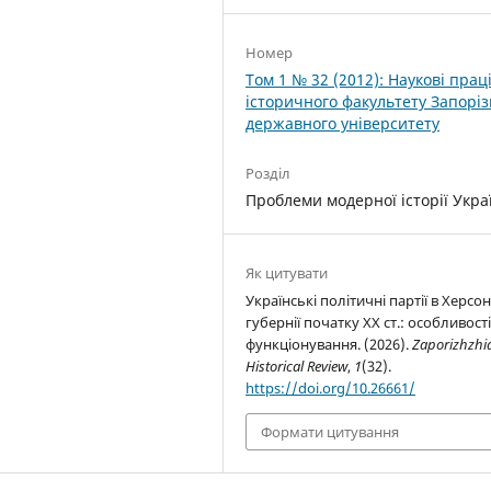
Номер
Том 1 № 32 (2012): Наукові прац
історичного факультету Запоріз
державного університету
Розділ
Проблеми модерної історії Укра
Як цитувати
Українські політичні партії в Херсо
губернії початку ХХ ст.: особливост
функціонування. (2026).
Zaporizhzhi
Historical Review
,
1
(32).
https://doi.org/10.26661/
Формати цитування