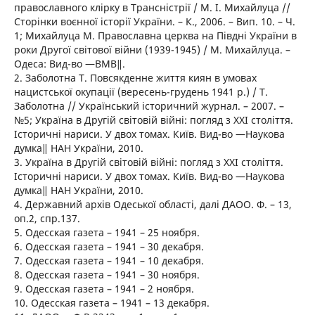
православного клірку в Трансністрії / М. І. Михайлуца //
Сторінки воєнної історії України. – К., 2006. – Вип. 10. – Ч.
1; Михайлуца М. Православна церква на Півдні України в
роки Другої світової війни (1939-1945) / М. Михайлуца. –
Одеса: Вид-во ―ВМВ‖.
2. Заболотна Т. Повсякденне життя киян в умовах
нацистської окупації (вересень-грудень 1941 р.) / Т.
Заболотна // Український історичний журнал. – 2007. –
№5; Україна в Другій світовій війні: погляд з ХХІ століття.
Історичні нариси. У двох томах. Київ. Вид-во ―Наукова
думка‖ НАН України, 2010.
3. Україна в Другій світовій війні: погляд з ХХІ століття.
Історичні нариси. У двох томах. Київ. Вид-во ―Наукова
думка‖ НАН України, 2010.
4. Державний архів Одеської області, далі ДАОО. Ф. – 13,
оп.2, спр.137.
5. Одесская газета – 1941 – 25 ноября.
6. Одесская газета – 1941 – 30 декабря.
7. Одесская газета – 1941 – 10 декабря.
8. Одесская газета – 1941 – 30 ноября.
9. Одесская газета – 1941 – 2 ноября.
10. Одесская газета – 1941 – 13 декабря.