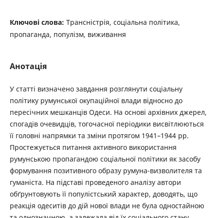
Ключові слова:
Трансністрія, соціальна політика,
пропаганда, популізм, виживання
Анотація
У статті визначено завдання розглянути соціальну
політику румунської окупаційної влади відносно до
пересічних мешканців Одеси. На основі архівних джерел,
спогадів очевидців, тогочасної періодики висвітлюються
її головні напрямки та зміни протягом 1941–1944 рр.
Простежується питання активного використання
румунською пропагандою соціальної політики як засобу
формування позитивного образу румуна-визволителя та
гуманіста. На підставі проведеного аналізу автори
обґрунтовують її популістський характер, доводять, що
реакція одеситів до дій нової влади не була одностайною
та однозначною, а залежала від їх соціального стану,