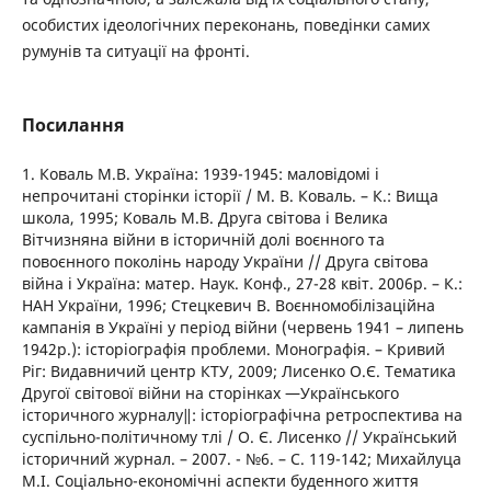
особистих ідеологічних переконань, поведінки самих
румунів та ситуації на фронті.
Посилання
1. Коваль М.В. Україна: 1939-1945: маловідомі і
непрочитані сторінки історії / М. В. Коваль. – К.: Вища
школа, 1995; Коваль М.В. Друга світова і Велика
Вітчизняна війни в історичній долі воєнного та
повоєнного поколінь народу України // Друга світова
війна і Україна: матер. Наук. Конф., 27-28 квіт. 2006р. – К.:
НАН України, 1996; Стецкевич В. Воєнномобілізаційна
кампанія в Україні у період війни (червень 1941 – липень
1942р.): історіографія проблеми. Монографія. – Кривий
Ріг: Видавничий центр КТУ, 2009; Лисенко О.Є. Тематика
Другої світової війни на сторінках ―Українського
історичного журналу‖: історіографічна ретроспектива на
суспільно-політичному тлі / О. Є. Лисенко // Український
історичний журнал. – 2007. - №6. – С. 119-142; Михайлуца
М.І. Соціально-економічні аспекти буденного життя