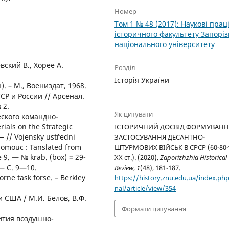
Номер
Том 1 № 48 (2017): Наукові прац
історичного факультету Запоріз
національного університету
вский В., Хорее А.
Розділ
Історія України
. – М., Воениздат, 1968.
Р и России // Арсенал.
 2.
Як цитувати
ского командно-
ials on the Strategic
ІСТОРИЧНИЙ ДОСВІД ФОРМУВАНН
 // Vojensky ustředni
ЗАСТОСУВАННЯ ДЕСАНТНО-
lomouc : Tanslated from
ШТУРМОВИХ ВІЙСЬК В СРСР (60-80-т
9. — № krab. (box) = 29-
XX ст.). (2020).
Zaporizhzhia Historical
 — С. 9—10.
Review
,
1
(48), 181-187.
orne task forse. – Berkley
https://history.znu.edu.ua/index.php
nal/article/view/354
 США / М.И. Белов, В.Ф.
Формати цитування
ития воздушно-
.