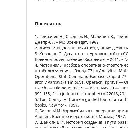
Посилання
1. Грибачѐв Н., Стаднюк И., Малинин В., Грине
Днепр-67. – М.: Воениздат, 1968.
2. Лисов И.И. Десантники (воздушные десанты)
3. Ковшарь О. Десантно-штурмовые войска ССС
Военно-промышленное обозрение. – 2011. – №
4. Материалы разбора оперативно-стратегиче
штабного учения ―Запад-77‖ = Analytical Mater
Operational Staff Command Exercise „Zapad-77―
archiv Varšavská smlouva, Operačni správa — O
Czech. — Olomouc, 1977. — Вып. May 30 — June 
999-155; čislo jednaci (ref.number) = 22013/23.
5. Tom Clancy. Airborne a guided tour of an airb
books, New York, 1997.
6. Белов М.И. Аэромобильные операции армии
Авилин, Военное издательство, Москва, 1977.
7. Шайкин В.И. История создания и пути разв
десантных войск. Истор. Очерк. – Рязань, 2013