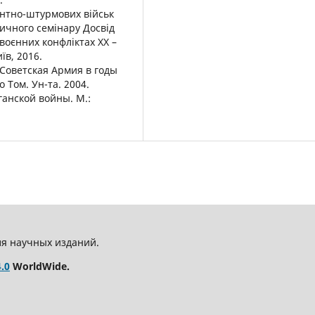
антно-штурмових військ
ичного семінару Досвід
 воєнних конфліктах ХХ –
їв, 2016.
. Советская Армия в годы
 Том. Ун-та. 2004.
ганской войны. М.:
ля научных изданий.
.0
WorldWide.