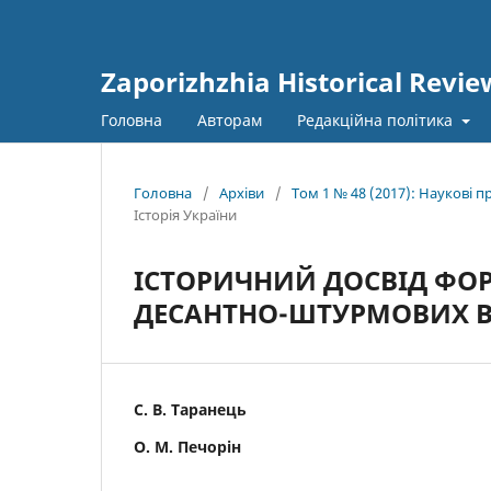
Zaporizhzhia Historical Revie
Головна
Авторам
Редакційна політика
Головна
/
Архіви
/
Том 1 № 48 (2017): Наукові 
Історія України
ІСТОРИЧНИЙ ДОСВІД ФО
ДЕСАНТНО-ШТУРМОВИХ ВІЙСЬ
С. В. Таранець
О. М. Печорін