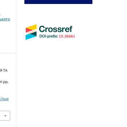
і
ького
Я ТА
і рр.
/jour