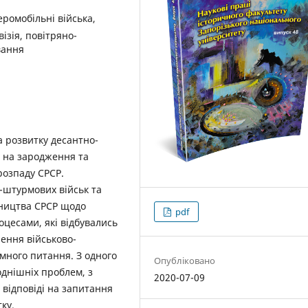
еромобільні війська,
ізія, повітряно-
вання
а розвитку десантно-
в на зародження та
розпаду СРСР.
штурмових військ та
вництва СРСР щодо
pdf
оцесами, які відбувались
ення військово-
много питання. З одного
Опубліковано
днішніх проблем, з
2020-07-09
 відповіді на запитання
ку.