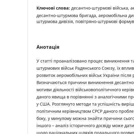
Ключові слова:
десантно-штурмові війська, а
десантно-штурмова бригада, аеромобільна див
штурмова дивізія, повітряно-штурмові форму
Анотація
У статті проаналізовано процес виникнення т
штурмових військ Радянського Союзу, їх впли
розвиток аеромобільних військ України після 
Визначаються причини виникнення десантно-
мотиви діяльності військовополітичного кері
даного явища в порівнянні з аналогічними пр
у США. Розглянуто методи та успішність виріш
політичним керівництвом СРСР даного пробле
боку, у минулому можна знайти причини сього
іншого – аналіз історичного досвіду може дати
щодо раціональних шляхів подальшого розвит