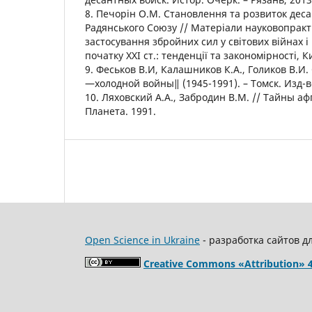
8. Печорін О.М. Становлення та розвиток дес
Радянського Союзу // Матеріали науковопракт
застосування збройних сил у світових війнах і
початку ХХІ ст.: тенденції та закономірності, Ки
9. Феськов В.И, Калашников К.А., Голиков В.И
―холодной войны‖ (1945-1991). – Томск. Изд-во
10. Ляховский А.А., Забродин В.М. // Тайны аф
Планета. 1991.
Open Science in Ukraine
- разработка сайтов д
Creative Commons «Attribution» 4