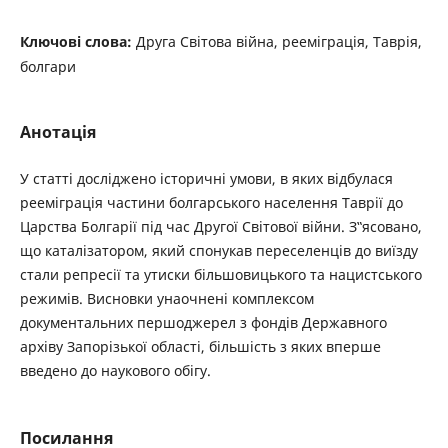
Ключові слова:
Друга Світова війна, рееміграція, Таврія,
болгари
Анотація
У статті досліджено історичні умови, в яких відбулася
рееміграція частини болгарського населення Таврії до
Царства Болгарії під час Другої Світової війни. З‟ясовано,
що каталізатором, який спонукав переселенців до виїзду
стали репресії та утиски більшовицького та нацистського
режимів. Висновки унаочнені комплексом
документальних першоджерел з фондів Державного
архіву Запорізької області, більшість з яких вперше
введено до наукового обігу.
Посилання