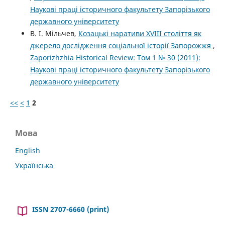
Наукові праці історичного факультету Запорізького
державного університету
В. І. Мільчев,
Козацькі наративи XVIII століття як
джерело дослідження соціальної історії Запорожжя
,
Zaporizhzhia Historical Review: Том 1 № 30 (2011):
Наукові праці історичного факультету Запорізького
державного університету
<<
<
1
2
Мова
English
Українська
ISSN 2707-6660 (print)