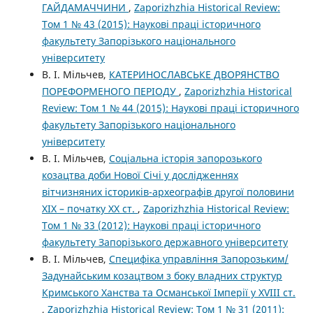
ГАЙДАМАЧЧИНИ
,
Zaporizhzhia Historical Review:
Том 1 № 43 (2015): Наукові праці історичного
факультету Запорізького національного
університету
В. І. Мільчев,
КАТЕРИНОСЛАВСЬКЕ ДВОРЯНСТВО
ПОРЕФОРМЕНОГО ПЕРІОДУ
,
Zaporizhzhia Historical
Review: Том 1 № 44 (2015): Наукові праці історичного
факультету Запорізького національного
університету
В. І. Мільчев,
Соціальна історія запорозького
козацтва доби Нової Січі у дослідженнях
вітчизняних істориків-археографів другої половини
ХІХ – початку ХХ ст.
,
Zaporizhzhia Historical Review:
Том 1 № 33 (2012): Наукові праці історичного
факультету Запорізького державного університету
В. І. Мільчев,
Специфіка управління Запорозьким/
Задунайським козацтвом з боку владних структур
Кримського Ханства та Османської Імперії у XVIII ст.
,
Zaporizhzhia Historical Review: Том 1 № 31 (2011):