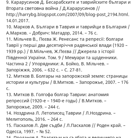
9. Карарусинов Д. Бесарабските и таврийските българи и
Втората световна война / Д.Карарусинов //
http://harrybg.blogspot.com/2007/09/blog-post_2194.html.
14.01.2017.
10. Марков А. Българи в Таврия и таврийци в България /
А.Марков. – Добрич: Матадор, 2014. – 76 с.
11. Мільчев В., Пєєва Ж. Ренесанс та репресії: болгари
Таврії у перші два десятиріччя радянської влади (1920 –
1939 рр.) / В.Мільчев, Ж.Пєєва // Джерела з історії
Південної України. Том. 9 / Мемуари та щоденники.
Частина 2 / Упорядники: А. Бойко, В. Мільчев. –
Запоріжжя, 2006. – 632 с. – С. 27-81.
12. Митков В. Болгары на запорожской земле: страницы
истории и культуры / В.Митков. – Запорожье, 2007. – 176
с.
13. Митков В. Голгофа болгар Таврии: анатомия
репрессий (1920-е – 1940-е годы) / В.Митков. –
Запорожье, 2009. – 244 с.
14. Ноздрина Л. Летописец Таврии / Л.Ноздрина. –
Мелитополь, 2016. – 264 с.
15. Паскалов Л. Две съдби / Л.Паскалов // Роден край. –
Одесса, 1997. – № 52.
16. Проданов А. Трагизъм на съдбата и величието на