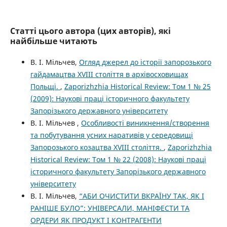
Статті цього автора (цих авторів), які
найбільше читають
В. І. Мільчев,
Огляд джерел до історії запорозького
гайдамацтва XVIII століття в архівосховищах
Польщі.
,
Zaporizhzhia Historical Review: Том 1 № 25
(2009): Наукові праці історичного факультету
Запорізького державного університету
В. І. Мільчев ,
Особливості виникнення/створення
та побутування усних наративів у середовищі
Запорозького козацтва XVIII століття.
,
Zaporizhzhia
Historical Review: Том 1 № 22 (2008): Наукові праці
історичного факультету Запорізького державного
університету
В. І. Мільчев,
“АБИ ОЧИСТИТИ ВКРАЇНУ ТАК, ЯК І
РАНІШЕ БУЛО”: УНІВЕРСАЛИ, МАНІФЕСТИ ТА
ОРДЕРИ ЯК ПРОДУКТ І КОНТРАГЕНТИ