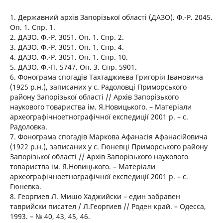
1. Державний архів Запорізької області (ДАЗО). Ф.-Р. 2045.
Оп. 1. Спр. 1.
2. ДАЗО. Ф.-Р. 3051. Оп. 1. Спр. 2.
3. ДАЗО. Ф.-Р. 3051. Оп. 1. Спр. 4.
4. ДАЗО. Ф.-Р. 3051. Оп. 1. Спр. 10.
5. ДАЗО. Ф.-П. 5747. Оп. 3. Спр. 5901.
6. Фонограма спогадів Тахтаджиєва Григорія Івановича
(1925 р.н.), записаних у с. Радоловці Приморського
району Запорізької області // Архів Запорізького
наукового товариства ім. Я.Новицького. – Матеріали
археографічноетнографічної експедиції 2001 р. – c.
Радоловка.
7. Фонограма спогадів Маркова Афанасія Афанасійовича
(1922 р.н.), записаних у с. Гюневці Приморського району
Запорізької області // Архів Запорізького наукового
товариства ім. Я.Новицького. – Матеріали
археографічноетнографічної експедиції 2001 р. – c.
Гюневка.
8. Георгиев Л. Мишо Хаджийски – един забравен
таврийски писател / Л.Георгиев // Роден край. – Одесса,
1993. – № 40, 43, 45, 46.