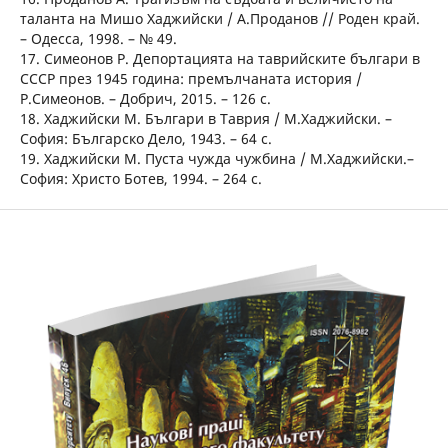
таланта на Мишо Хаджийски / А.Проданов // Роден край.
– Одесса, 1998. – № 49.
17. Симеонов Р. Депортацията на таврийските българи в
СССР през 1945 година: премълчаната история /
Р.Симеонов. – Добрич, 2015. – 126 с.
18. Хаджийски М. Българи в Таврия / М.Хаджийски. –
София: Българско Дело, 1943. – 64 с.
19. Хаджийски М. Пуста чужда чужбина / М.Хаджийски.–
София: Христо Ботев, 1994. – 264 с.