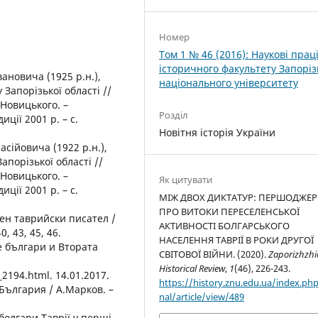
Номер
Том 1 № 46 (2016): Наукові прац
історичного факультету Запоріз
ановича (1925 р.н.),
національного університету
Запорізької області //
.Новицького. –
Розділ
ції 2001 р. – c.
Новітня історія України
сійовича (1922 р.н.),
апорізької області //
.Новицького. –
Як цитувати
ції 2001 р. – c.
МІЖ ДВОХ ДИКТАТУР: ПЕРШОДЖЕР
ПРО ВИТОКИ ПЕРЕСЕЛЕНСЬКОЇ
ен таврийски писател /
АКТИВНОСТІ БОЛГАРСЬКОГО
, 43, 45, 46.
НАСЕЛЕННЯ ТАВРІЇ В РОКИ ДРУГОЇ
е българи и Втората
СВІТОВОЇ ВІЙНИ. (2020).
Zaporizhzhi
Historical Review
,
1
(46), 226-243.
2194.html. 14.01.2017.
https://history.znu.edu.ua/index.php
България / А.Марков. –
nal/article/view/489
 болгари Таврії у перші