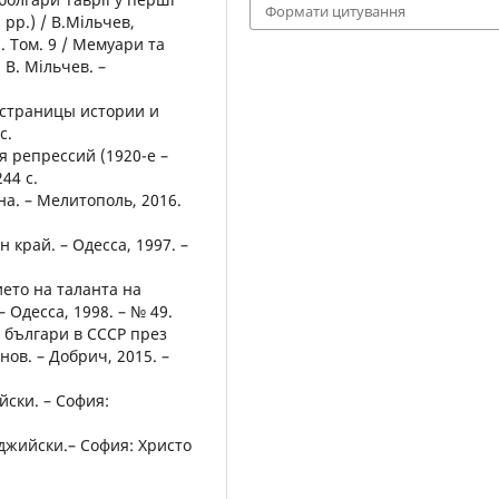
Формати цитування
 рр.) / В.Мільчев,
. Том. 9 / Мемуари та
 В. Мільчев. –
 страницы истории и
с.
я репрессий (1920-е –
44 с.
а. – Мелитополь, 2016.
н край. – Одесса, 1997. –
ието на таланта на
 Одесса, 1998. – № 49.
 българи в СССР през
ов. – Добрич, 2015. –
йски. – София:
джийски.– София: Христо