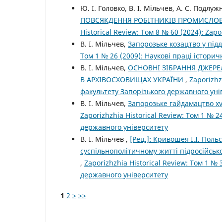
Ю. І. Головко, В. І. Мільчев, А. C. Подлу
ПОВСЯКДЕННЯ РОБІТНИКІВ ПРОМИСЛОВИХ 
Historical Review: Том 8 № 60 (2024): Zapo
В. І. Мільчев,
Запорозьке козацтво у підд
Том 1 № 26 (2009): Наукові праці істори
В. І. Мільчев,
ОСНОВНІ ЗІБРАННЯ ДЖЕРЕЛ
В АРХІВОСХОВИЩАХ УКРАЇНИ
,
Zaporizhz
факультету Запорізького державного уні
В. І. Мільчев,
Запорозьке гайдамацтво xv
Zaporizhzhia Historical Review: Том 1 № 
державного університету
В. І. Мільчев ,
[Рец.]: Кривошея І.І. Пол
суспільнополітичному житті підросійської 
,
Zaporizhzhia Historical Review: Том 1 №
державного університету
1
2
>
>>