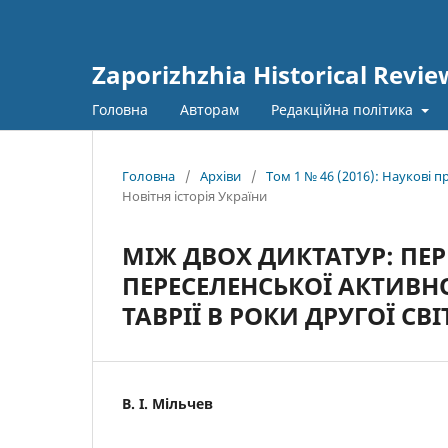
Zaporizhzhia Historical Revie
Головна
Авторам
Редакційна політика
Головна
/
Архіви
/
Том 1 № 46 (2016): Наукові 
Новітня історія України
МІЖ ДВОХ ДИКТАТУР: П
ПЕРЕСЕЛЕНСЬКОЇ АКТИВН
ТАВРІЇ В РОКИ ДРУГОЇ СВ
В. І. Мільчев