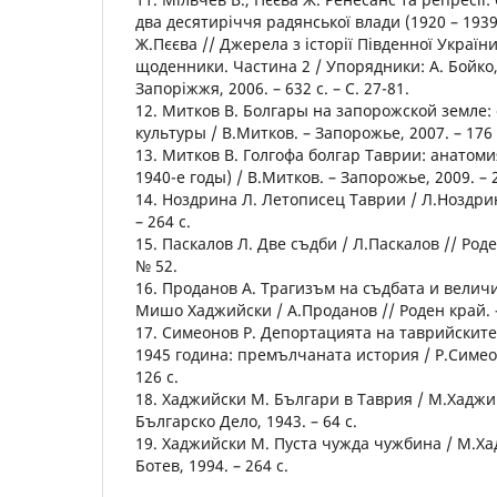
два десятиріччя радянської влади (1920 – 1939
Ж.Пєєва // Джерела з історії Південної України
щоденники. Частина 2 / Упорядники: А. Бойко,
Запоріжжя, 2006. – 632 с. – С. 27-81.
12. Митков В. Болгары на запорожской земле:
культуры / В.Митков. – Запорожье, 2007. – 176 
13. Митков В. Голгофа болгар Таврии: анатоми
1940-е годы) / В.Митков. – Запорожье, 2009. – 2
14. Ноздрина Л. Летописец Таврии / Л.Ноздрин
– 264 с.
15. Паскалов Л. Две съдби / Л.Паскалов // Роде
№ 52.
16. Проданов А. Трагизъм на съдбата и велич
Мишо Хаджийски / А.Проданов // Роден край. –
17. Симеонов Р. Депортацията на таврийските
1945 година: премълчаната история / Р.Симеон
126 с.
18. Хаджийски М. Българи в Таврия / М.Хаджи
Българско Дело, 1943. – 64 с.
19. Хаджийски М. Пуста чужда чужбина / М.Ха
Ботев, 1994. – 264 с.