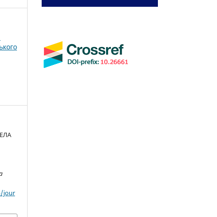
і
ького
ЕЛА
a
/jour