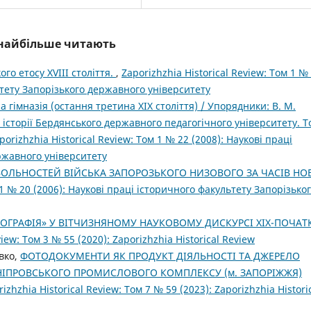
і найбільше читають
го етосу XVIII століття.
,
Zaporizhzhia Historical Review: Том 1 №
ьтету Запорізького державного університету
а гімназія (остання третина ХІХ століття) / Упорядники: В. М.
з історії Бердянського державного педагогічного університету. Т
porizhzhia Historical Review: Том 1 № 22 (2008): Наукові праці
ржавного університету
 ВОЛЬНОСТЕЙ ВІЙСЬКА ЗАПОРОЗЬКОГО НИЗОВОГО ЗА ЧАСІВ НО
м 1 № 20 (2006): Наукові праці історичного факультету Запорізько
ЕОГРАФІЯ» У ВІТЧИЗНЯНОМУ НАУКОВОМУ ДИСКУРСІ ХІХ-ПОЧАТ
view: Том 3 № 55 (2020): Zaporizhzhia Historical Review
овко,
ФОТОДОКУМЕНТИ ЯК ПРОДУКТ ДІЯЛЬНОСТІ ТА ДЖЕРЕЛО
ДНІПРОВСЬКОГО ПРОМИСЛОВОГО КОМПЛЕКСУ (м. ЗАПОРІЖЖЯ)
izhzhia Historical Review: Том 7 № 59 (2023): Zaporizhzhia Histori