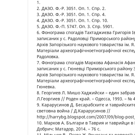
1.
2. ДАЗО. Ф.-Р. 3051. Оп. 1. Спр. 2.
3. ДАЗО. Ф.-Р. 3051. Оп. 1. Спр. 4.
4. ДАЗО. Ф.-Р. 3051. Оп. 1. Спр. 10.
5. ДАЗО. Ф.-П. 5747. Оп. 3. Спр. 5901.
6. Фонограма спогадів Тахтаджиєва Григорія Ів
записаних у с. Радоловці Приморського району 
Архів Запорізького наукового товариства ім. Я
Матеріали археографічноетнографічної експеди
Радоловка.
7. Фонограма спогадів Маркова Афанасія Афана
записаних у с. Гюневці Приморського району З
Архів Запорізького наукового товариства ім. Я
Матеріали археографічноетнографічної експеди
Гюневка.
8. Георгиев Л. Мишо Хаджийски – един забрав
Л.Георгиев // Роден край. – Одесса, 1993. – № 40
9. Карарусинов Д. Бесарабските и таврийскит
световна война / Д.Карарусинов //
http://harrybg.blogspot.com/2007/09/blog-post_
10. Марков А. Българи в Таврия и таврийци в 
Добрич: Матадор, 2014. – 76 с.
11. Мільчев В., Пєєва Ж. Ренесанс та репресії: