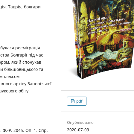
ція, Таврія, болгари
дбулася рееміграція
тва Болгарії під час
тором, який спонукав
ски більшовицького та
омплексом
ного архіву Запорізької
укового обігу.
pdf
Опубліковано
2020-07-09
 Ф.-Р. 2045. Оп. 1. Спр.