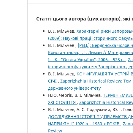
Статті цього автора (цих авторів), як
В. І. Мільчев,
Характерні риси Запорозько
(2009): Наукові праці історичного факул
В. І. Мільчев ,
[РЕЦ.]: Бердянська чоловіч
Константінова, І. І. Лиман // Матеріали 
І. - К.: "Освіта України", 2006. - 528 с.
,
Za
історичного факультету Запорізького де
В. І. Мільчев,
КОНФІГУРАЦІЯ ТА УСТРІЙ
СІЧІ
,
Zaporizhzhia Historical Review: То
державного університету
Н.Ю. Чергік, В. І. Мільчев,
ТЕРМІН «МУЗ
ХХІ СТОЛІТТЯ
,
Zaporizhzhia Historical Re
В. І. Мільчев, А. C. Подлужний, Ю. І. Гол
ДОСЛІДЖЕННЯ ІСТОРІЇ ПІДПРИЄМСТВ 
НАПРИКІНЦІ 1920-х – 1980-х РОКІВ
,
Zapor
Review