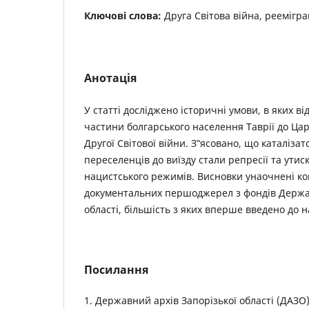
Ключові слова:
Друга Світова війна, реемігра
Анотація
У статті досліджено історичні умови, в яких ві
частини болгарського населення Таврії до Царс
Другої Світової війни. З‟ясовано, що каталіза
переселенців до виїзду стали репресії та ути
нацистського режимів. Висновки унаочнені к
документальних першоджерел з фондів Держав
області, більшість з яких вперше введено до на
Посилання
1. Державний архів Запорізької області (ДАЗО).