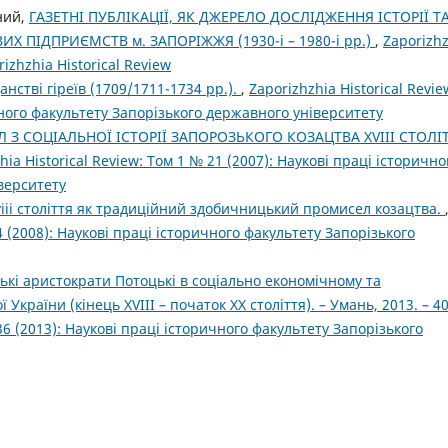
жний,
ГАЗЕТНІ ПУБЛІКАЦІЇ, ЯК ДЖЕРЕЛО ДОСЛІДЖЕННЯ ІСТОРІЇ Т
ПІДПРИЄМСТВ м. ЗАПОРІЖЖЯ (1930-і – 1980-і рр.)
,
Zaporizh
rizhzhia Historical Review
анстві гіреїв (1709/1711-1734 рр.).
,
Zaporizhzhia Historical Revie
чного факультету Запорізького державного університету
 З СОЦІАЛЬНОЇ ІСТОРІЇ ЗАПОРОЗЬКОГО КОЗАЦТВА XVIII СТОЛІ
hia Historical Review: Том 1 № 21 (2007): Наукові праці історично
верситету
iii століття як традиційний здобичницький промисел козацтва.
24 (2008): Наукові праці історичного факультету Запорізького
ьські аристократи Потоцькі в соціально економічному та
України (кінець XVIII – початок ХХ століття). – Умань, 2013. – 40
 36 (2013): Наукові праці історичного факультету Запорізького