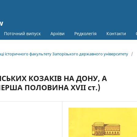
w
Поточний випуск
Архіви
Редколегія
Контакти
раці історичного факультету Запорізького державного університету
/
СЬКИХ КОЗАКІВ НА ДОНУ, А
 ПЕРША ПОЛОВИНА XVII ст.)