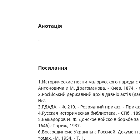
Анотація
-
Посилання
1.Исторические песни малорусского народа с
Антоновича и М. Драгоманова. - Киев, 1874. - С
2.Російський державний архів давніх актів (далі
№2.
3.РДАДА. - Ф. 210. - Розрядний приказ. - Приказ
4.Русская историческая библиотека. - СПб., 1898
5.Быкадоров И. Ф. Донское войско в борьбе за
1646).-Париж, 1937.
6.Воссоединеие Украины с Россией. Документ
томах. -М, 1954. - Т. 1.