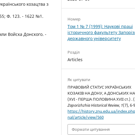
українського козацтва з
55; Ф. 123. - 1622 №1.
Номер
Том 1 № 7 (1999): Наукові праці
історичного факультету Запоріз
мли Войска Донского. -
державного університету
Розділ
Articles
Як цитувати
ПРАВОВИЙ СТАТУС УКРАЇНСЬКИХ
КОЗАКІВ НА ДОНУ, А ДОНСЬКИХ НА 
(XVI - ПЕРША ПОЛОВИНА XVII ст.) . (
Zaporizhzhia Historical Review
,
1
(7), 6-9
https://history.znu.edu.ua/index.php
nal/article/view/560
Формати цитування