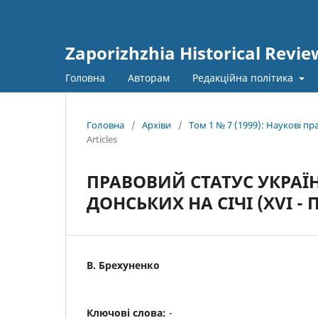
Zaporizhzhia Historical Revie
Головна
Авторам
Редакційна політика
Головна
/
Архіви
/
Том 1 № 7 (1999): Наукові п
Articles
ПРАВОВИЙ СТАТУС УКРАЇН
ДОНСЬКИХ НА СІЧІ (XVI -
В. Брехуненко
Ключові слова:
-