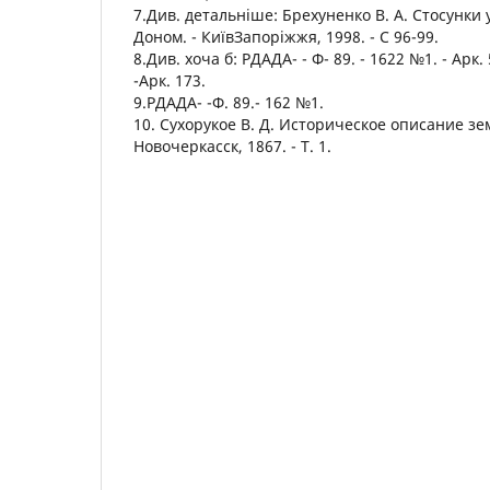
7.Див. детальніше: Брехуненко В. А. Стосунки 
Доном. - КиївЗапоріжжя, 1998. - С 96-99.
8.Див. хоча б: РДАДА- - Ф- 89. - 1622 №1. - Арк. 
-Арк. 173.
9.РДАДА- -Ф. 89.- 162 №1.
10. Сухорукое В. Д. Историческое описание зе
Новочеркасск, 1867. - Т. 1.