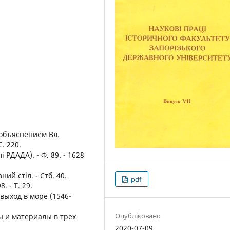
 объяснением Вл.
. 220.
 РДАДА). - Ф. 89. - 1628
ний стіл. - Стб. 40.
pdf
. - Т. 29.
 выход в море (1546-
Опубліковано
ы и материалы в трех
2020-07-09