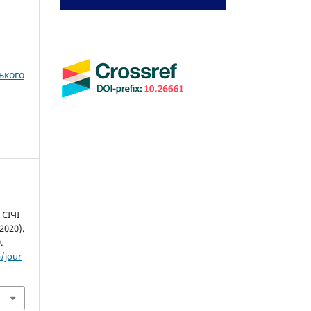
ького
СІЧІ
2020).
.
/jour