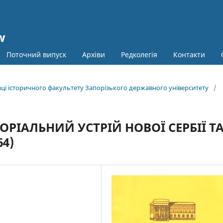
w
Поточний випуск
Архіви
Редколегія
Контакти
раці історичного факультету Запорізького державного університету
/
РІАЛЬНИЙ УСТРІЙ НОВОЇ СЕРБІЇ Т
64)