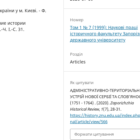
аїни у м. Києві. - Ф.
Номер
ние истории
Том 1 № 7 (1999): Наукові праці
Ч. І.-С. 31.
історичного факультету Запоріз
державного університету
Розділ
Articles
Як цитувати
АДМІНІСТРАТИВНО-ТЕРИТОРІАЛЬ
УСТРІЙ НОВОЇ СЕРБІЇ ТА СЛОВ’ЯНО
(1751 - 1764) . (2020).
Zaporizhzhia
Historical Review
,
1
(7), 28-31.
https://history.znu.edu.ua/index.php
nal/article/view/566
Формати цитування