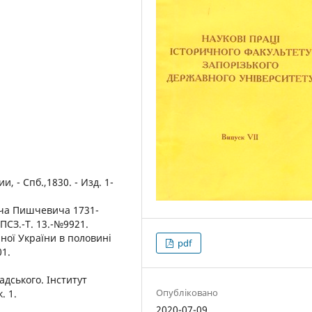
 - Спб.,1830. - Изд. 1-
ча Пишчевича 1731-
З.ПСЗ.-Т. 13.-№9921.
ної України в половині
pdf
01.
надського. Інститут
Опубліковано
. 1.
2020-07-09