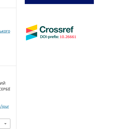
ького
НИЙ
СЕРБІЇ
/jour