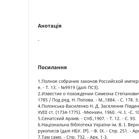
Анотація
-
Посилання
1.Полное собрание законов Российской империи,
е. - Т. 13. - №9919 (далі ПСЗ).
2.Известие о похождении Симеона Степанови
1785 / Под ред. Н. Попова. - М.,1884. - С. 178. 
4.Полонська-Василенко Н. Д. Заселення Півден
XVIII ст. (1734-1775). -Мюнхен, 1960. -Ч. I. -С. 1
5.Сенатский Архив. - Спб.,1907. - Т. 12. - С. 93.
6.Національна бібліотека України ім. В. І. Вер
рукописів (далі НБУ. IP). - Ф. IX. - Спр. 251. - Арк
7.Там само. - Спр. 732. - Арк. 1-3.