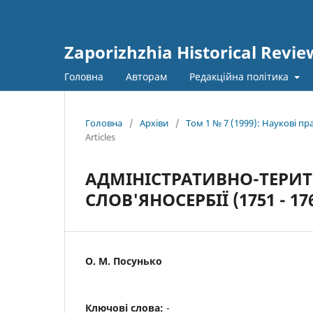
Zaporizhzhia Historical Revie
Головна
Авторам
Редакційна політика
Головна
/
Архіви
/
Том 1 № 7 (1999): Наукові п
Articles
АДМІНІСТРАТИВНО-ТЕРИТО
СЛОВ'ЯНОСЕРБІЇ (1751 - 17
О. М. Посунько
Ключові слова:
-