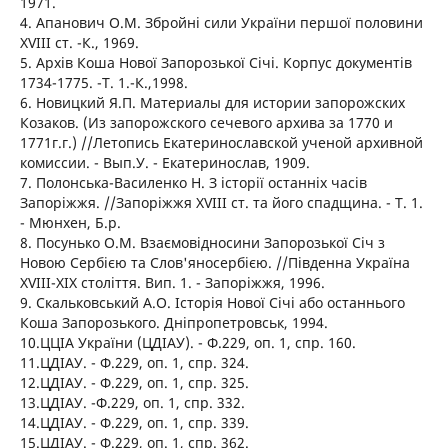
1971.
4. Апанович О.М. Збройні сили України першої половини
XVIII ст. -К., 1969.
5. Архів Коша Нової Запорозької Січі. Корпус документів
1734-1775. -Т. 1.-К.,1998.
6. Новицкий Я.П. Материалы для истории запорожских
Козаков. (Из запорожского сечевого архива за 1770 и
1771г.г.) //Летопись Екатеринославской ученой архивной
комиссии. - Вып.У. - Екатеринослав, 1909.
7. Полонська-Василенко Н. З історії останніх часів
Запоріжжя. //Запоріжжя XVIII ст. та його спадщина. - Т. 1.
- Мюнхен, Б.р.
8. Посунько О.М. Взаємовідносини Запорозької Січ з
Новою Сербією та Слов'яносербією. //Південна Україна
XVIII-XIX століття. Вип. 1. - Запоріжжя, 1996.
9. Скальковський А.О. Історія Нової Січі або останнього
Коша Запорозького. Дніпропетровськ, 1994.
10.ЦЦІА України (ЦДІАУ). - Ф.229, оп. 1, спр. 160.
11.ЦДІАУ. - Ф.229, оп. 1, спр. 324.
12.ЦДІАУ. - Ф.229, оп. 1, спр. 325.
13.ЦДІАУ. -Ф.229, оп. 1, спр. 332.
14.ЦДІАУ. - Ф.229, оп. 1, спр. 339.
15.ЦДІАУ. - Ф.229, оп. 1, спр. 362.