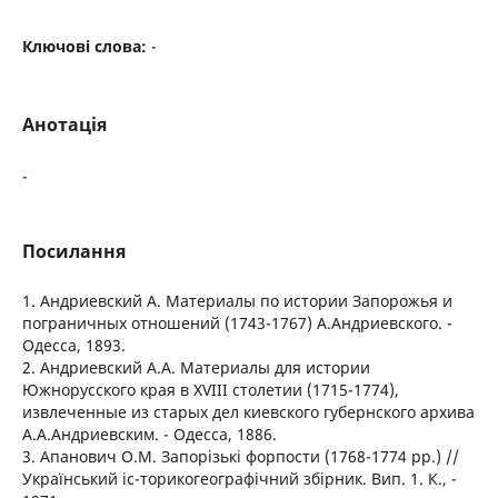
Ключові слова:
-
Анотація
-
Посилання
1. Андриевский А. Материалы по истории Запорожья и
пограничных отношений (1743-1767) А.Андриевского. -
Одесса, 1893.
2. Андриевский А.А. Материалы для истории
Южнорусского края в XVIII столетии (1715-1774),
извлеченные из старых дел киевского губернского архива
А.А.Андриевским. - Одесса, 1886.
3. Апанович О.М. Запорізькі форпости (1768-1774 pp.) //
Український іс-торикогеографічний збірник. Вип. 1. К., -