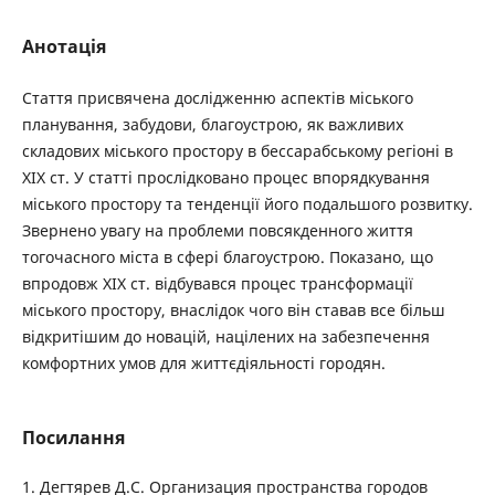
Анотація
Стаття присвячена дослідженню аспектів міського
планування, забудови, благоустрою, як важливих
складових міського простору в бессарабському регіоні в
ХІХ ст. У статті прослідковано процес впорядкування
міського простору та тенденції його подальшого розвитку.
Звернено увагу на проблеми повсякденного життя
тогочасного міста в сфері благоустрою. Показано, що
впродовж ХІХ ст. відбувався процес трансформації
міського простору, внаслідок чого він ставав все більш
відкритішим до новацій, націлених на забезпечення
комфортних умов для життєдіяльності городян.
Посилання
1. Дегтярев Д.С. Организация пространства городов