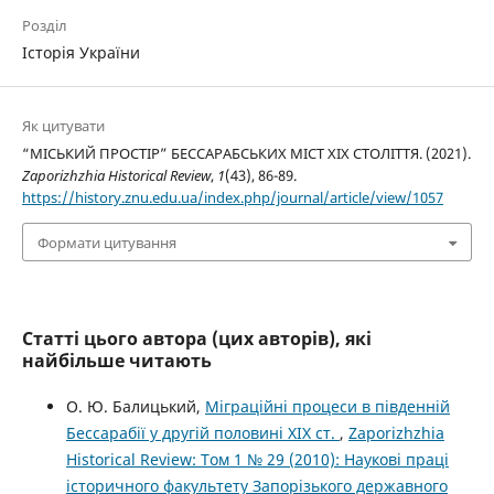
Розділ
Історія України
Як цитувати
“МІСЬКИЙ ПРОСТІР” БЕССАРАБСЬКИХ МІСТ ХІХ СТОЛІТТЯ. (2021).
Zaporizhzhia Historical Review
,
1
(43), 86-89.
https://history.znu.edu.ua/index.php/journal/article/view/1057
Формати цитування
Статті цього автора (цих авторів), які
найбільше читають
О. Ю. Балицький,
Міграційні процеси в південній
Бессарабії у другій половині ХІХ ст.
,
Zaporizhzhia
Historical Review: Том 1 № 29 (2010): Наукові праці
історичного факультету Запорізького державного