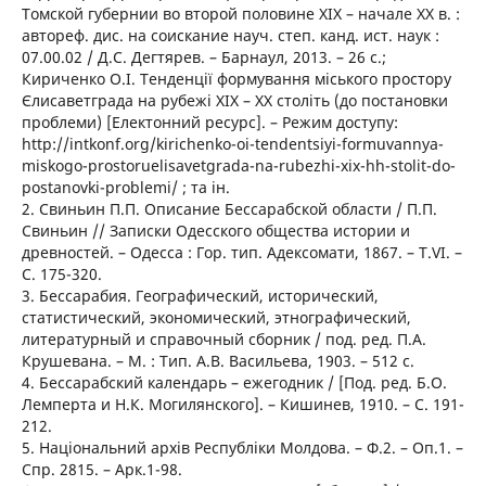
Томской губернии во второй половине ХІХ – начале ХХ в. :
автореф. дис. на соискание науч. степ. канд. ист. наук :
07.00.02 / Д.С. Дегтярев. – Барнаул, 2013. – 26 с.;
Кириченко О.І. Тенденції формування міського простору
Єлисаветграда на рубежі ХІХ – ХХ століть (до постановки
проблеми) [Електонний ресурс]. – Режим доступу:
http://intkonf.org/kirichenko-oi-tendentsiyi-formuvannya-
miskogo-prostoruelisavetgrada-na-rubezhi-xix-hh-stolit-do-
postanovki-problemi/ ; та ін.
2. Свиньин П.П. Описание Бессарабской области / П.П.
Свиньин // Записки Одесского общества истории и
древностей. – Одесса : Гор. тип. Адексомати, 1867. – T.VI. –
С. 175-320.
3. Беcсарабия. Географический, исторический,
статистический, экономический, этнографический,
литературный и справочный сборник / под. ред. П.А.
Крушевана. – M. : Тип. А.В. Васильева, 1903. – 512 с.
4. Бессарабский календарь – ежегодник / [Под. ред. Б.О.
Лемперта и Н.К. Могилянского]. – Кишинев, 1910. – С. 191-
212.
5. Національний архів Республіки Молдова. – Ф.2. – Оп.1. –
Спр. 2815. – Арк.1-98.