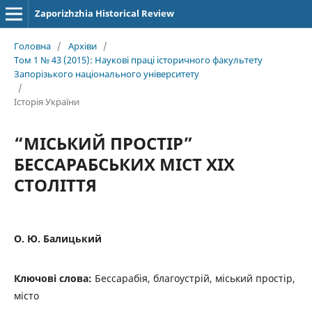
Zaporizhzhia Historical Review
Головна
/
Архіви
/
Том 1 № 43 (2015): Наукові праці історичного факультету
Запорізького національного університету
/
Історія України
“МІСЬКИЙ ПРОСТІР”
БЕССАРАБСЬКИХ МІСТ ХІХ
СТОЛІТТЯ
О. Ю. Балицький
Ключові слова:
Бессарабія, благоустрій, міський простір,
місто