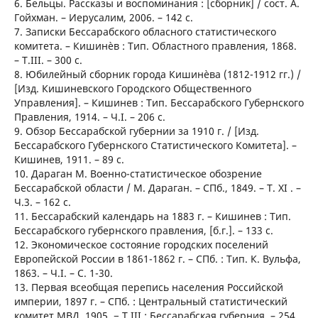
6. Бельцы. Рассказы и воспоминания : [сборник] / сост. А.
Гойхман. – Иерусалим, 2006. – 142 с.
7. Записки Бессарабского обласного статистического
комитета. – Кишинѐв : Тип. Областного правления, 1868.
– Т.ІІІ. – 300 с.
8. Юбилейный сборник города Кишинѐва (1812-1912 гг.) /
[Изд. Кишиневского Городского Общественного
Управления]. – Кишинев : Тип. Бессарабского Губернского
Правления, 1914. – Ч.I. – 206 с.
9. Обзор Бессарабской губернии за 1910 г. / [Изд.
Бессарабского Губернского Статистического Комитета]. –
Кишинев, 1911. – 89 с.
10. Дараган М. Военно-статистическое обозрение
Бессарабской области / М. Дараган. – СПб., 1849. – Т. ХІ . –
Ч.3. – 162 с.
11. Бессарабский календарь на 1883 г. – Кишинев : Тип.
Бессарабского губернского правления, [б.г.]. – 133 с.
12. Экономическое состояние городских поселений
Европейской России в 1861-1862 г. – СПб. : Тип. К. Вульфа,
1863. – Ч.І. – С. 1-30.
13. Первая всеобщая перепись населения Российской
империи, 1897 г. – СПб. : Центральный статистический
комитет МВД, 1905. − Т.ІІІ : Бессарабская губерния. – 254