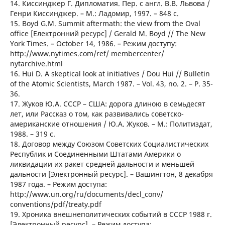
14. Киссинджер Г. Дипломатия. Пер. с англ. В.В. Львова /
Генри Киссинджер. – М.: Ладомир, 1997. – 848 с.
15. Boyd G.M. Summit aftermath: the view from the Oval
office [Електронний ресурс] / Gerald M. Boyd // The New
York Times. – October 14, 1986. – Режим доступу:
http://www.nytimes.com/ref/ membercenter/
nytarchive.html
16. Hui D. A skeptical look at initiatives / Dou Hui // Bulletin
of the Atomic Scientists, March 1987. – Vol. 43, no. 2. – P. 35-
36.
17. Жуков Ю.А. СССР – США: дорога длиною в семьдесят
лет, или Рассказ о том, как развивались советско-
американские отношения / Ю.А. Жуков. – М.: Политиздат,
1988. – 319 с.
18. Договор между Союзом Советских Социалистических
Республик и Соединенными Штатами Америки о
ликвидации их ракет средней дальности и меньшей
дальности [Электронный ресурс]. – Вашингтон, 8 декабря
1987 года. – Режим доступа:
http://www.un.org/ru/documents/decl_conv/
conventions/pdf/treaty.pdf
19. Хроника внешнеполитических событий в СССР 1988 г.
[Электронный ресурс]. – Режим доступа: