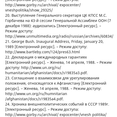
http://www.gorby.ru/archival/ expocenter/
vneshpolitika/show_29325/
20. Выступление Генерального секретаря ЦК КПСС М.С.
Горбачева на 43-й сессии Генеральной Ассамблеи ООН (7
декабря 1988): аудиозапись [Электронный ресурс]. –
Режим доступу:
http://www.unmultimedia.org/radio/russian/archives/60834/
21. George Bush. Inaugural Address, Friday, January 20,
1989 [Електронний ресурс]. – Режим доступу:
http://www.bartleby.com/124/pres63.html
22. Декларация о международных гарантиях
[Електронний ресурс]. – Женева, 14 апреля, 1988. – Режим
доступу: http://www.un.org/ru/
humanitarian/afghanistan/docs/s19835a3.pdf.
23. Соглашение о взаимосвязи для урегулирования
положения, относящегося к Афганистану [Електронний
ресурс]. – Женева, 14 апреля, 1988. – Режим доступу:
http://www.un.org/ru/humnitarian
/afghanistan/docs/s19835a4.pdf.
24. Хроника внешнеполитических событий в СССР 1989г.
[Электронный ресурс]. – Режим доступа:
http://www.gorby.ru/archival/ expocenter/vnesh politika/