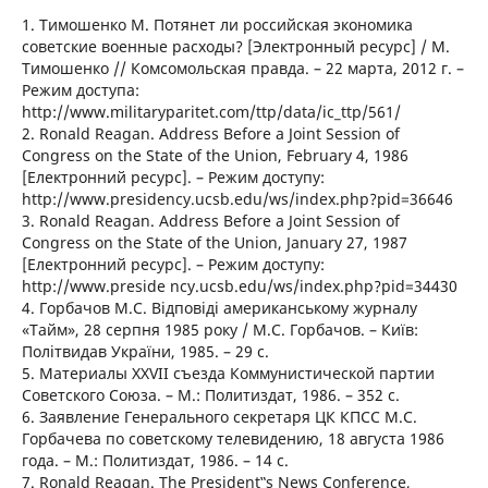
1. Тимошенко М. Потянет ли российская экономика
советские военные расходы? [Электронный ресурс] / М.
Тимошенко // Комсомольская правда. – 22 марта, 2012 г. –
Режим доступа:
http://www.militaryparitet.com/ttp/data/ic_ttp/561/
2. Ronald Reagan. Address Before a Joint Session of
Congress on the State of the Union, February 4, 1986
[Електронний ресурс]. – Режим доступу:
http://www.presidency.ucsb.edu/ws/index.php?pid=36646
3. Ronald Reagan. Address Before a Joint Session of
Congress on the State of the Union, January 27, 1987
[Електронний ресурс]. – Режим доступу:
http://www.presidе ncy.ucsb.edu/ws/index.php?pid=34430
4. Горбачов М.С. Відповіді американському журналу
«Тайм», 28 серпня 1985 року / М.С. Горбачов. – Київ:
Політвидав України, 1985. – 29 с.
5. Материалы XXVIІ съезда Коммунистической партии
Советского Союза. – М.: Политиздат, 1986. – 352 с.
6. Заявление Генерального секретаря ЦК КПСС М.С.
Горбачева по советскому телевидению, 18 августа 1986
года. – М.: Политиздат, 1986. – 14 с.
7. Ronald Reagan. The President‟s News Conference,