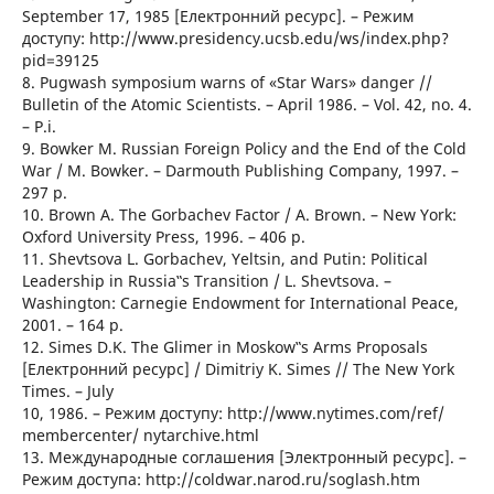
September 17, 1985 [Електронний ресурс]. – Режим
доступу: http://www.presidency.ucsb.edu/ws/index.php?
pid=39125
8. Pugwash symposium warns of «Star Wars» danger //
Bulletin of the Atomic Scientists. – April 1986. – Vol. 42, no. 4.
– Р.і.
9. Bowker M. Russian Foreign Policy and the End of the Cold
War / M. Bowker. – Darmouth Publishing Company, 1997. –
297 p.
10. Brown A. The Gorbachev Factor / A. Brown. – New York:
Oxford University Press, 1996. – 406 p.
11. Shevtsova L. Gorbachev, Yeltsin, and Putin: Political
Leadership in Russia‟s Transition / L. Shevtsova. –
Washington: Carnegie Endowment for International Peace,
2001. – 164 p.
12. Simes D.K. The Glimer in Moskow‟s Arms Proposals
[Електронний ресурс] / Dimitriy K. Simes // The New York
Times. – July
10, 1986. – Режим доступу: http://www.nytimes.com/ref/
membercenter/ nytarchive.html
13. Международные соглашения [Электронный ресурс]. –
Режим доступа: http://coldwar.narod.ru/soglash.htm