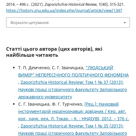
2014. – 496 с . (2021).
Zaporizhzhia Historical Review
,
1
(40), 315-321.
https://history.znu.edu.ua/index.php/journal/article/view/1347
Формати цитування
Статті цього автора (цих авторів), які
найбільше читають
Т. П. Демченко, С. Г. Іваницька,
“ЛЮДСЬКИЙ
ВИМІР” НЕПЕРЕСІЧНОГО ПОЛІТИЧНОГО ФЕНОМЕНА
,
Zaporizhzhia Historical Review: Том 1 № 37 (2013):
Наукові праці історичного факультету Запорізького
державного університету
С. Г. Іваницька, Ф. Г. Турченко,
[Рец.]: Науковий
інструментарій українознавця: довідник / Кер. авт.
кол., наук. ред. Л. Токар. – К. : ННДІУВІ, 2012. – 376 с.
,
Zaporizhzhia Historical Review: Том 1 № 35 (2013):
Наукові праці історичного факультету Запорізького