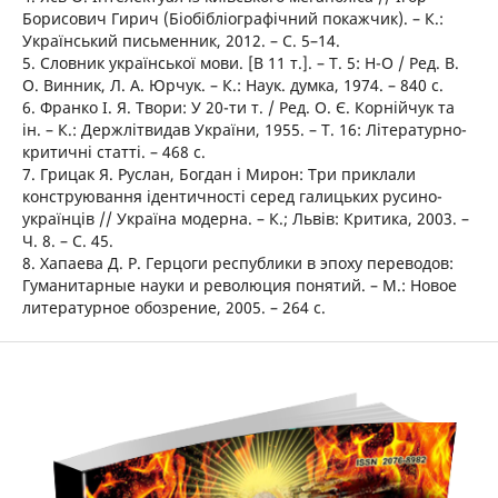
Борисович Гирич (Біобібліографічний покажчик). – К.:
Український письменник, 2012. – С. 5–14.
5. Словник української мови. [В 11 т.]. – Т. 5: Н-О / Ред. В.
О. Винник, Л. А. Юрчук. – К.: Наук. думка, 1974. – 840 с.
6. Франко І. Я. Твори: У 20-ти т. / Ред. О. Є. Корнійчук та
ін. – К.: Держлітвидав України, 1955. – Т. 16: Літературно-
критичні статті. – 468 с.
7. Грицак Я. Руслан, Богдан і Мирон: Три приклали
конструювання ідентичності серед галицьких русино-
українців // Україна модерна. – К.; Львів: Критика, 2003. –
Ч. 8. – С. 45.
8. Хапаева Д. Р. Герцоги республики в эпоху переводов:
Гуманитарные науки и революция понятий. – М.: Новое
литературное обозрение, 2005. – 264 с.