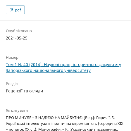
pdf
Опубліковано
2021-05-25
Номер
Том 1 № 40 (2014): Наукові праці історичного факультету
Запорізького національного університету
Розділ
Рецензії та огляди
Як цитувати
ПРО МИНУЛЕ – З НАДІЄЮ НА МАЙБУТНЄ: [Рец.]: Гирич І. Б.
Українські інтелектуали і політична окремішність (середина ХІХ
– початок ХХ ст.): Монографія. – К.: Український письменник,