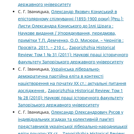
державного університету
С. Г. Іваницька,
Олександр Якович Кониський в
епістолярному спілкуванні (1893-1900 роки) [Рец.]:
Листи Олександра Кониського до Іллі Шрага :
Наукове видання / Упорядкування, передмова,
примітки Т.П. Демченко, О.О. Мисюри. – Чернігів :
Просвіта, 2011. – 210 с.
,
Zaporizhzhia Historical
Review: Том 1 № 31 (2011): Наукові праці історичного
факультету Запорізького державного університету
С. Г. Іваницька,
Українська ліберально-
демократична партійна еліта в контексті
націєтворення на початку ХХ ст.: актуальні питання
дослідження
,
Zaporizhzhia Historical Review: Том 1
№ 28 (2010): Наукові праці історичного факультету
Запорізького державного університету
С. Г. Іваницька,
Олександр Олександрович Русов у
індивідуальних згадках та колективній пам’яті
представників української ліберально-народницької
еліти початку ХХ ст.
,
Zaporizhzhia Historical Review: