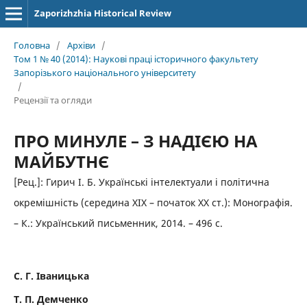
Zaporizhzhia Historical Review
Головна
/
Архіви
/
Том 1 № 40 (2014): Наукові праці історичного факультету
Запорізького національного університету
/
Рецензії та огляди
ПРО МИНУЛЕ – З НАДІЄЮ НА
МАЙБУТНЄ
[Рец.]: Гирич І. Б. Українські інтелектуали і політична
окремішність (середина ХІХ – початок ХХ ст.): Монографія.
– К.: Український письменник, 2014. – 496 с.
С. Г. Іваницька
Т. П. Демченко