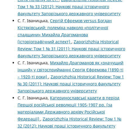
Том 1 № 33 (2012): Наукові праці історичного
факультету Запорізького державного університету
С. Г. Іваницька,
Сергій Єфремов versus Богдан
Кістяківський: полеміка навколо «політичної
спадщини» Михайла Драгоманова
(історіографічний аспект)
,
Zaporizhzhia Historical
Review: Том 1 № 31 (2011): Наукові праці історичного
факультету Запорізького державного університету
С. Г. Іваницька,
Михайло Драгоманов як «значущий
інший» у світосприйманні Сергія Єфремова (1890-ті
– 1920-ті роки)
,
Zaporizhzhia Historical Review: Том 1
№ 30 (2011): Наукові праці історичного факультету
Запорізького державного університету
С. Г. Іваницька,
Катеринославські кадети в період
Першої російської революції 1905-1907 рр. (за
матеріалами Державного архіву Російської
Федерації)
,
Zaporizhzhia Historical Review: Том 1 №
32 (2012): Наукові праці історичного факультету