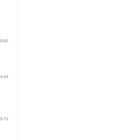
60-65
65-69
69-73