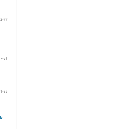
73-77
77-81
81-85
Ь