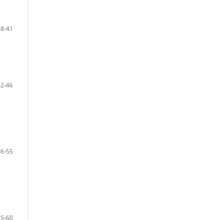
38-41
42-46
46-55
55-60