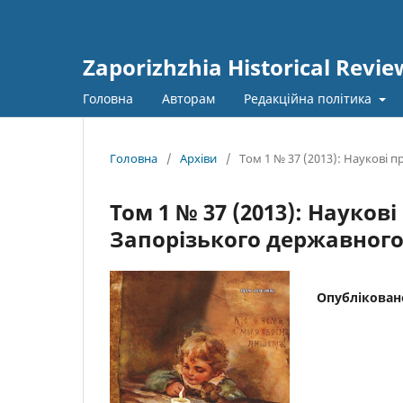
Zaporizhzhia Historical Revie
Головна
Авторам
Редакційна політика
Головна
/
Архіви
/
Том 1 № 37 (2013): Наукові 
Том 1 № 37 (2013): Науков
Запорізького державного
Опублікован