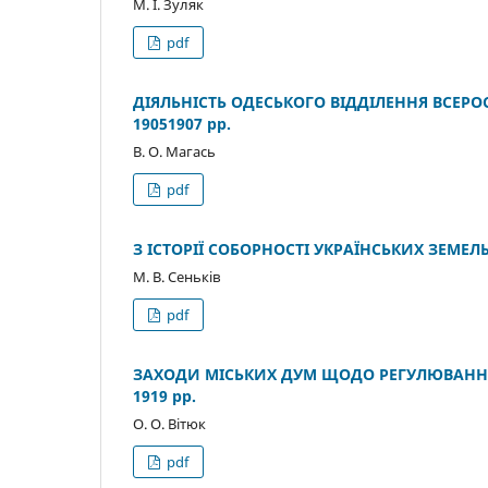
М. І. Зуляк
pdf
ДІЯЛЬНІСТЬ ОДЕСЬКОГО ВІДДІЛЕННЯ ВСЕРО
19051907 рр.
В. О. Магась
pdf
З ІСТОРІЇ СОБОРНОСТІ УКРАЇНСЬКИХ ЗЕМЕЛЬ 
М. В. Сеньків
pdf
ЗАХОДИ МІСЬКИХ ДУМ ЩОДО РЕГУЛЮВАННЯ 
1919 рр.
О. О. Вітюк
pdf