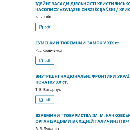
ІДЕЙНІ ЗАСАДИ ДІЯЛЬНОСТІ ХРИСТИЯНСЬК
ЧАСОПИСУ «ZWIĄZEK CHRZEŚCIJAŃSKI / ХРИС
А. Б. Кліш
pdf
СУМСЬКИЙ ТЮРЕМНИЙ ЗАМОК У ХІХ ст.
Р. І. Кравченко
pdf
ВНУТРІШНІ НАЦІОНАЛЬНІ ФРОНТИРИ УКРА
ПОЧАТКУ ХХ ст.
Т. В. Винарчук
pdf
ВЗАЄМИНИ “ТОВАРИСТВА ІМ. М. КАЧКОВС
ОРГАНІЗАЦІЯМИ В СХІДНІЙ ГАЛИЧИНІ (1874–
В. Я. Лукашів