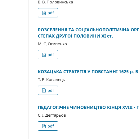
В. В. Половинська
pdf
РОЗСЕЛЕННЯ ТА СОЦІАЛЬНОПОЛІТИЧНА ОР
СТЕПАХ ДРУГОЇ ПОЛОВИНИ ХІ ст.
М. С. Осипенко
pdf
КОЗАЦЬКА СТРАТЕГІЯ У ПОВСТАННІ 1625 р. В
Т. Р. Ковалець
pdf
ПЕДАГОГІЧНЕ ЧИНОВНИЦТВО КІНЦЯ ХVIII -
С. І. Дегтярьов
pdf