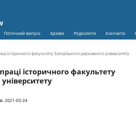
w
Поточний випуск
Архіви
Редколегія
Контакти
праці історичного факультету Запорізького державного університету
і праці історичного факультету
 університету
о:
2021-03-24