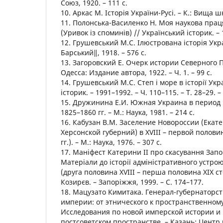
Союз, 1920. – 111 с.
10. Аркас М. Історія України-Русі. – К.: Вища шк
11. Полонська-Василенко Н. Моя наукова праця
(Уривок із споминів) // Український історик. – 1
12. Грушевський М.С. Ілюстрована історія Укра
Барський‖, 1918. – 576 с.
13. Загоровский Е. Очерк истории Северного 
Одесса: Издание автора, 1922. – Ч. 1. – 99 с.
14. Грушевський М.С. Степ і море в історії Укр
історик. – 1991–1992. – Ч. 110–115. – Т. 28–29. –
15. Дружинина Е.И. Южная Украина в период 
1825–1860 гг. – М.: Наука, 1981. – 214 с.
16. Кабузан В.М. Заселение Новороссии (Екат
Херсонской губерний) в ХVІІІ – первой половин
гг.). – М.: Наука, 1976. – 307 с.
17. Маніфест Катерини ІІ про скасування Запор
Матеріали до історії адміністративного устро
(друга половина ХVІІІ – перша половина ХІХ сто
Козирєв. – Запоріжжя, 1999. – С. 174–177.
18. Мацузато Кимитака. Генерал-губернаторст
империи: от этнического к пространственному 
Исследования по новой имперской истории и
постсоветском пространстве. – Казань: Центр