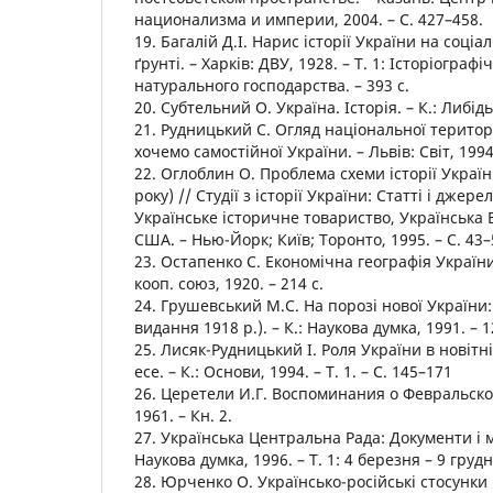
национализма и империи, 2004. – С. 427–458.
19. Багалій Д.І. Нарис історії України на соці
ґрунті. – Харків: ДВУ, 1928. – Т. 1: Історіографі
натурального господарства. – 393 с.
20. Субтельний О. Україна. Історія. – К.: Либідь,
21. Рудницький С. Огляд національної територ
хочемо самостійної України. – Львів: Світ, 1994
22. Оглоблин О. Проблема схеми історії Україн
року) // Студії з історії України: Статті і джер
Українське історичне товариство, Українська 
США. – Нью-Йорк; Київ; Торонто, 1995. – С. 43–
23. Остапенко С. Економічна географія України.
кооп. союз, 1920. – 214 с.
24. Грушевський М.С. На порозі нової України:
видання 1918 р.). – К.: Наукова думка, 1991. – 1
25. Лисяк-Рудницький І. Роля України в новітній
есе. – К.: Основи, 1994. – Т. 1. – С. 145–171
26. Церетели И.Г. Воспоминания о Февральск
1961. – Кн. 2.
27. Українська Центральна Рада: Документи і ма
Наукова думка, 1996. – Т. 1: 4 березня – 9 грудн
28. Юрченко О. Українсько-російські стосунки 