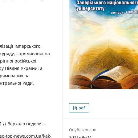
лізації імперського
о уряду, спрямованої на
інної російської
ру Півдня України; а
спрямованих на
нтральної Ради.
pdf
 // Зеркало недели. –
Опубліковано
seo-top-news.com.ua/kak-
2021-06-24