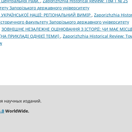
и Центральної Ради.
,
Zaporizhzhia Historical Review: Том 1 № 25
ьтету Запорізького державного університету
УКРАЇНСЬКОЇ НАЦІЇ: РЕГІОНАЛЬНИЙ ВИМІР
,
Zaporizhzhia Histor
і історичного факультету Запорізького державного університету
,
ЗОВНІШНЄ НЕЗАЛЕЖНЕ ОЦІНЮВАННЯ З ІСТОРІЇ: ЧИ МАЄ МІСЦ
(НА ПРИКЛАДІ ОДНІЄЇ ТЕМИ)
,
Zaporizhzhia Historical Review: То
ew
ля научных изданий.
.0
WorldWide.