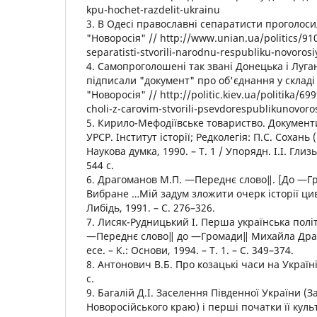
kpu-hochet-razdelit-ukrainu
3. В Одесі православні сепаратисти проголоси
"Новоросія" // http://www.unian.ua/politics/91
separatisti-stvorili-narodnu-respubliku-novoros
4. Самопроголошені так звані Донецька і Луга
підписали "документ" про об'єднання у складі
"Новоросія" // http://politic.kiev.ua/politika/69
choli-z-carovim-stvorili-psevdorespublikunovoro
5. Кирило-Мефодіївське товариство. Документи 
УРСР. Інститут історії; Редколегія: П.С. Сохань (г
Наукова думка, 1990. – Т. 1 / Упорядн. І.І. Глизь 
544 с.
6. Драгоманов М.П. ―Переднє слово‖. [До ―Гр
Вибране …Мій задум зложити очерк історії цивіл
Либідь, 1991. – С. 276–326.
7. Лисяк-Рудницький І. Перша українська пол
―Переднє слово‖ до ―Громади‖ Михайла Драг
есе. – К.: Основи, 1994. – Т. 1. – С. 349–374.
8. Антонович В.Б. Про козацькі часи на Україні.
с.
9. Багалій Д.І. Заселення Південної України (
Новоросійського краю) і перші початки її культ