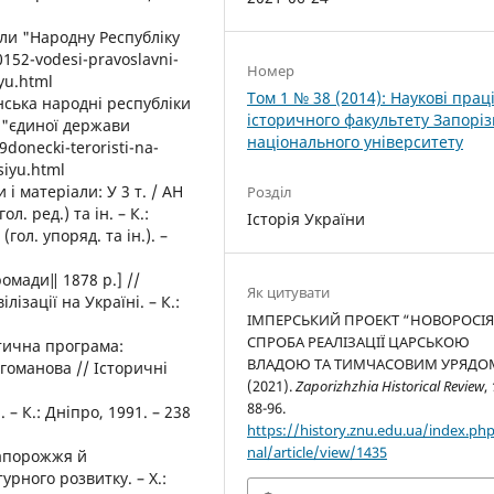
ли "Народну Республіку
0152-vodesi-pravoslavni-
Номер
iyu.html
Том 1 № 38 (2014): Наукові прац
нська народні республіки
історичного факультету Запоріз
 "єдиної держави
національного університету
99donecki-teroristi-na-
siyu.html
і матеріали: У 3 т. / АН
Розділ
ол. ред.) та ін. – К.:
Історія України
(гол. упоряд. та ін.). –
омади‖ 1878 р.] //
Як цитувати
ізації на Україні. – К.:
ІМПЕРСЬКИЙ ПРОЕКТ “НОВОРОСІЯ
СПРОБА РЕАЛІЗАЦІЇ ЦАРСЬКОЮ
ітична програма:
ВЛАДОЮ ТА ТИМЧАСОВИМ УРЯДО
оманова // Історичні
(2021).
Zaporizhzhia Historical Review
,
88-96.
 – К.: Дніпро, 1991. – 238
https://history.znu.edu.ua/index.php
nal/article/view/1435
Запорожжя й
урного розвитку. – Х.: