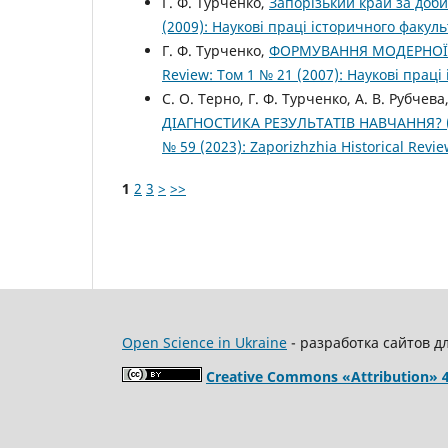
Г. Ф. Турченко,
Запорізький край за доб
(2009): Наукові праці історичного факул
Г. Ф. Турченко,
ФОРМУВАННЯ МОДЕРНОЇ 
Review: Том 1 № 21 (2007): Наукові прац
С. О. Терно, Г. Ф. Турченко, А. В. Рубчева
ДІАГНОСТИКА РЕЗУЛЬТАТІВ НАВЧАННЯ? 
№ 59 (2023): Zaporizhzhia Historical Revi
1
2
3
>
>>
Open Science in Ukraine
- разработка сайтов д
Creative Commons «Attribution» 4