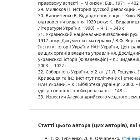
правовому аспекті. – Мюнхен: Б.в., 1971. – 402 
29. Милюков П. История русской революции. – С
30. Винниченко В. Відродження нації. – Київ; 
відтворення видання 1920 року: К.: Видавницт
літератури України, 1990). – Ч. І. – 348 с.
31. Український національно-визвольний рух.
1917 року: Документи і матеріали / В.Ф. Верстюк
Інститут історії України НАН України, Центра
вищих органів влади та управління, Дослідний
української історії (Філадельфія) – К.: Видавни
2003. – 1022 с.
32. Соборність України. У 2 кн. / І.Л. Гошуляк, І
Кривошея та ін.; Інститут політичних і етнон
НАН України. – К.: Бібліотека українця, 2000. –
ідеї до першої спроби реалізації. – 148 с.
33. Известия Александрийского уездного земств
Статті цього автора (цих авторів), як
Г. Ф. Турченко, Д. В. Овчаренко,
Етнічний