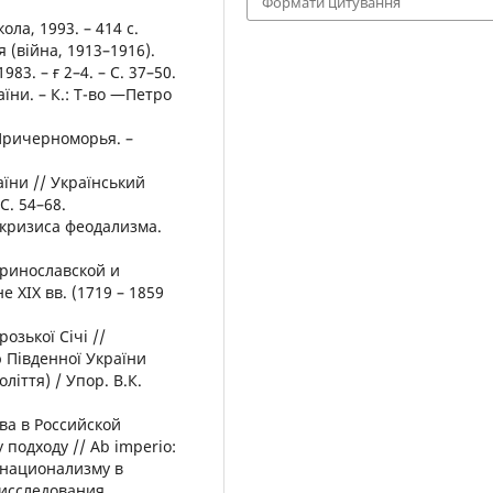
Формати цитування
ола, 1993. – 414 с.
 (війна, 1913–1916).
983. – ғ 2–4. – С. 37–50.
їни. – К.: Т-во ―Петро
Причерноморья. –
аїни // Український
 С. 54–68.
кризиса феодализма.
еринославской и
е ХІХ вв. (1719 – 1859
озької Січі //
ю Південної України
ліття) / Упор. В.К.
ва в Российской
подходу // Ab imperio:
 национализму в
 исследования