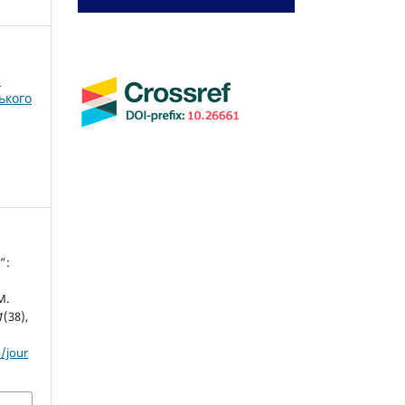
і
ького
”:
М.
1
(38),
/jour