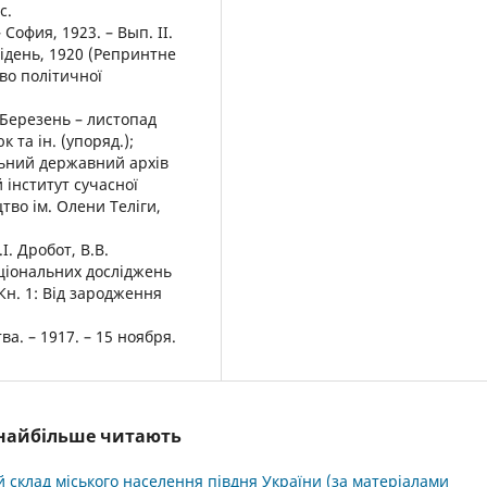
с.
офия, 1923. – Вып. II.
Відень, 1920 (Репринтне
во політичної
 Березень – листопад
 та ін. (упоряд.);
льний державний архів
 інститут сучасної
цтво ім. Олени Теліги,
.І. Дробот, В.В.
аціональних досліджень
 Кн. 1: Від зародження
а. – 1917. – 15 ноября.
і найбільше читають
 склад міського населення півдня України (за матеріалами