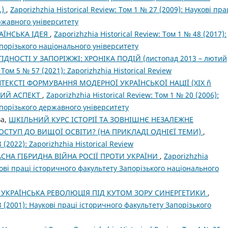
.)
,
Zaporizhzhia Historical Review: Том 1 № 27 (2009): Наукові пра
ржавного університету
АЇНСЬКА ІДЕЯ
,
Zaporizhzhia Historical Review: Том 1 № 48 (2017):
апорізького національного університету
ІДНОСТІ У ЗАПОРІЖЖІ: ХРОНІКА ПОДІЙ (листопад 2013 – лютий
 Том 5 № 57 (2021): Zaporizhzhia Historical Review
НТЕКСТІ ФОРМУВАННЯ МОДЕРНОЇ УКРАЇНСЬКОЇ НАЦІЇ (ХІХ ñ
ІЧНИЙ АСПЕКТ
,
Zaporizhzhia Historical Review: Том 1 № 20 (2006):
апорізького державного університету
ва,
ШКІЛЬНИЙ КУРС ІСТОРІЇ ТА ЗОВНІШНЄ НЕЗАЛЕЖНЕ
ОСТУП ДО ВИЩОЇ ОСВІТИ? (НА ПРИКЛАДІ ОДНІЄЇ ТЕМИ)
,
 (2022): Zaporizhzhia Historical Review
АСНА ГІБРИДНА ВІЙНА РОСІЇ ПРОТИ УКРАЇНИ
,
Zaporizhzhia
укові праці історичного факультету Запорізького національного
 УКРАЇНСЬКА РЕВОЛЮЦІЯ ПІД КУТОМ ЗОРУ СИНЕРГЕТИКИ
,
13 (2001): Наукові праці історичного факультету Запорізького