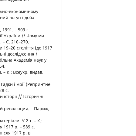
ально-економічному
чний вступ і доба
 1991. – 509 с.
ії України // Чому ми
. – С. 210–270.
и 19–20 століття (до 1917
ельні дослідження /
Вільна Академія наук у
54.
 – К.: Всеукр. видав.
 Гадки і мрії (Репринтне
28 с.
 історії // Історичні
ой революции. – Париж,
теріали. У 2 т. – К.:
я 1917 р. – 589 с.
після 1917 р. в