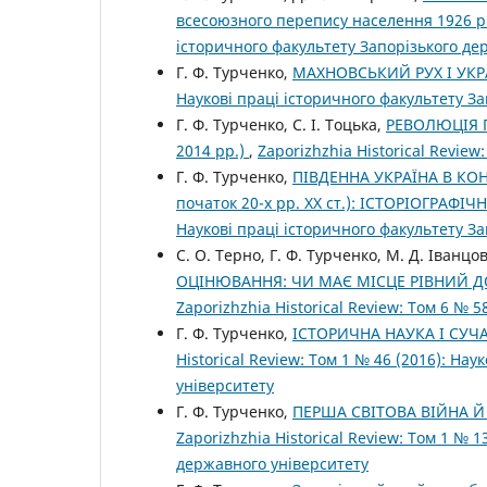
всесоюзного перепису населення 1926 р
історичного факультету Запорізького де
Г. Ф. Турченко,
МАХНОВСЬКИЙ РУХ І УКР
Наукові праці історичного факультету З
Г. Ф. Турченко, С. І. Тоцька,
РЕВОЛЮЦІЯ Г
2014 рр.)
,
Zaporizhzhia Historical Review:
Г. Ф. Турченко,
ПІВДЕННА УКРАЇНА В КО
початок 20-х рр. ХХ ст.): ІСТОРІОГРАФ
Наукові праці історичного факультету З
С. О. Терно, Г. Ф. Турченко, М. Д. Іванцо
ОЦІНЮВАННЯ: ЧИ МАЄ МІСЦЕ РІВНИЙ Д
Zaporizhzhia Historical Review: Том 6 № 58
Г. Ф. Турченко,
ІСТОРИЧНА НАУКА І СУЧ
Historical Review: Том 1 № 46 (2016): На
університету
Г. Ф. Турченко,
ПЕРША СВІТОВА ВІЙНА Й
Zaporizhzhia Historical Review: Том 1 № 
державного університету