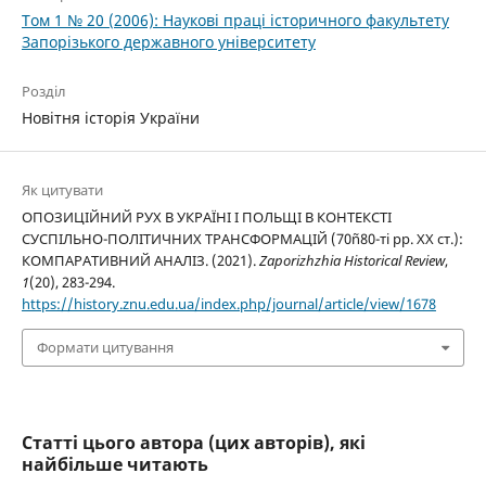
Том 1 № 20 (2006): Наукові праці історичного факультету
Запорізького державного університету
Розділ
Новітня історія України
Як цитувати
ОПОЗИЦІЙНИЙ РУХ В УКРАЇНІ І ПОЛЬЩІ В КОНТЕКСТІ
СУСПІЛЬНО-ПОЛІТИЧНИХ ТРАНСФОРМАЦІЙ (70ñ80-ті рр. XX ст.):
КОМПАРАТИВНИЙ АНАЛІЗ. (2021).
Zaporizhzhia Historical Review
,
1
(20), 283-294.
https://history.znu.edu.ua/index.php/journal/article/view/1678
Формати цитування
Статті цього автора (цих авторів), які
найбільше читають