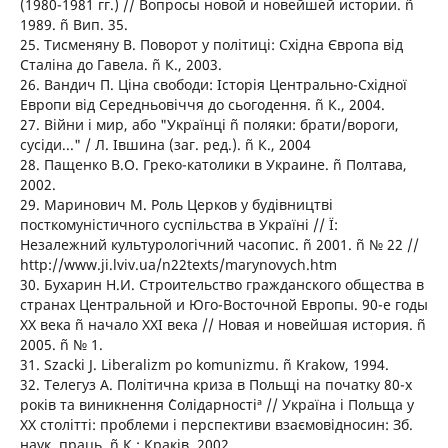
(1980-1981 гг.) // Вопросы новой и новейшей истории. ñ
1989. ñ Вип. 35.
25. Тисменяну В. Поворот у політиці: Східна Європа від
Сталіна до Гавела. ñ К., 2003.
26. Вандич П. Ціна свободи: Історія Центрально-Східної
Европи від Середньовіччя до сьогодення. ñ К., 2004.
27. Війни і мир, або "Українці ñ поляки: брати/вороги,
сусіди..." / Л. Івшина (заг. ред.). ñ К., 2004
28. Пащенко В.О. Греко-католики в Украине. ñ Полтава,
2002.
29. Maринович M. Роль Церков у будівництві
посткомуністичного суспільства в Україні // Ї:
Незалежний культурологічний часопис. ñ 2001. ñ № 22 //
http://www.ji.lviv.ua/n22texts/marynovych.htm
30. Бухарин Н.И. Строительство гражданского общества в
странах Центральной и Юго-Восточной Европы. 90-е годы
XX века ñ начало XXI века // Новая и новейшая история. ñ
2005. ñ № 1.
31. Szacki J. Liberalizm po komunizmu. ñ Krakow, 1994.
32. Телегуз А. Політична криза в Польщі на початку 80-х
років та виникнення ´Солідарностіª // Україна і Польща у
XX столітті: проблеми і перспективи взаємовідносин: Зб.
наук. праць. ñ К.; Краків, 2002.