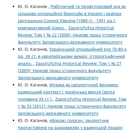
Ю. О. Каганов ,
Робітничий та профспілковий рух як
складова опозиційної боротьби в Україні і країнах
Центрально-Східної Європи (1980-ті - 1991 рр.):
компаративний підхід.
,
Zaporizhzhia Historical
Review: Том 1 № 22 (2008): Наукові праці історичного
факультету Запорізького державного університету
Ю. О. Каганов,
Український опозиційний рух 70-80-х
рр. XХ ст. в європейському вимірі: історіографічний
аналіз.
,
Zaporizhzhia Historical Review: Том 1 № 27
(2009): Наукові праці історичного факультету
Запорізького державного університету
Ю. О. Каганов,
Музика як ідеологічний феномен:
радянський контекст і українська версія (друга
половина XX ст.)
,
Zaporizhzhia Historical Review: Том
1 № 33 (2012): Наукові праці історичного факультету
Запорізького державного університету
Ю. О. Каганов,
«Ворожі голоси»: ідеологічне
протистояння на радіохвилях у радянській Україні