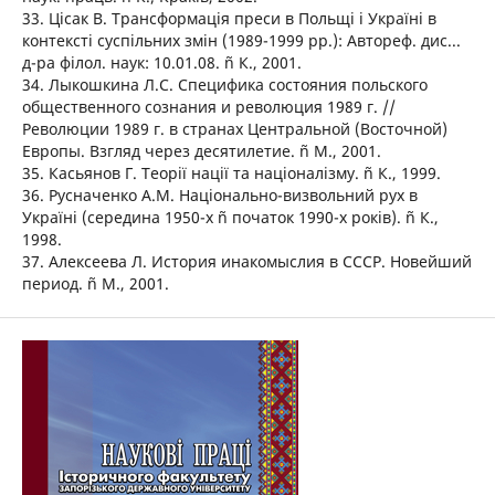
33. Цісак В. Трансформація преси в Польщі і Україні в
контексті суспільних змін (1989-1999 рр.): Автореф. дис...
д-ра філол. наук: 10.01.08. ñ К., 2001.
34. Лыкошкина Л.С. Специфика состояния польского
общественного сознания и революция 1989 г. //
Революции 1989 г. в странах Центральной (Восточной)
Европы. Взгляд через десятилетие. ñ М., 2001.
35. Касьянов Г. Теорії нації та націоналізму. ñ К., 1999.
36. Русначенко А.М. Національно-визвольний рух в
Україні (середина 1950-х ñ початок 1990-х років). ñ К.,
1998.
37. Алексеева Л. История инакомыслия в СССР. Новейший
период. ñ М., 2001.