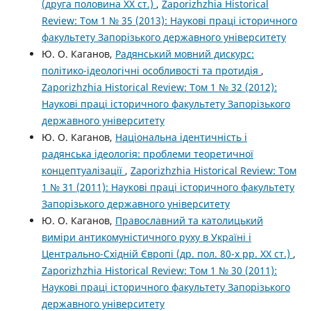
(друга половина XX ст.)
,
Zaporizhzhia Historical
Review: Том 1 № 35 (2013): Наукові праці історичного
факультету Запорізького державного університету
Ю. О. Каганов,
Радянський мовний дискурс:
політико-ідеологічні особливості та протидія
,
Zaporizhzhia Historical Review: Том 1 № 32 (2012):
Наукові праці історичного факультету Запорізького
державного університету
Ю. О. Каганов,
Національна ідентичність і
радянська ідеологія: проблеми теоретичної
концептуалізації
,
Zaporizhzhia Historical Review: Том
1 № 31 (2011): Наукові праці історичного факультету
Запорізького державного університету
Ю. О. Каганов,
Православний та католицький
виміри антикомуністичного руху в Україні і
Центрально-Східній Європі (др. пол. 80-х рр. XX ст.)
,
Zaporizhzhia Historical Review: Том 1 № 30 (2011):
Наукові праці історичного факультету Запорізького
державного університету