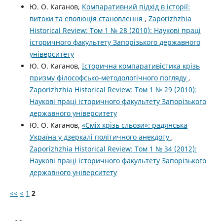
Ю. О. Каганов,
Компаративний підхід в історії:
витоки та еволюція становлення
,
Zaporizhzhia
Historical Review: Том 1 № 28 (2010): Наукові праці
історичного факультету Запорізького державного
університету
Ю. О. Каганов,
Історична компаративістика крізь
призму філософсько-методологічного погляду
,
Zaporizhzhia Historical Review: Том 1 № 29 (2010):
Наукові праці історичного факультету Запорізького
державного університету
Ю. О. Каганов,
«Сміх крізь сльози»: радянська
Україна у дзеркалі політичного анекдоту
,
Zaporizhzhia Historical Review: Том 1 № 34 (2012):
Наукові праці історичного факультету Запорізького
державного університету
<<
<
1
2