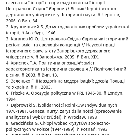
всесвітньої історії на прикладі новітньої історії
Центрально-Східної Європи // Вісник Чернігівського
державного університету. Історичні науки. ñ Чернігів,
2006. ñ Вип. 34.
2. Крупницький Б. До методологічних проблем української
історії. ñ Авгсбург, 1946.
3. Каганов Ю.О. Центрально-Східна Європа як історичний
регіон: зміст та еволюція концепції // Наукові праці
історичного факультету Запорізького державного
університету. ñ Запоріжжя, 2005. ñ Вип. XIX.
4. Христюк Т.А. ´Політична опозиціяª: зміст,
характеристика та історична еволюція // Політологічний
вісник. ñ 2003. ñ Вип. 13.
5. Зеленько Г. ìНавздогінна модернізаціяî: досвід Польщі
та України. ñ К., 2003.
6. Friszke A. Opozycja polityczna w PRL 1945-80. ñ Londyn,
1994
7. Dąbrowski S. ìSolidarnośćî RolnikÛw Indywidualnych
1976-1981. Geneza, nurty, zarys dziłalności (opracowanie
analityczne i wybÛr źrÛdeł). ñ Wrocław, 1993
8. Gradzińska G. Chłopi wobec kryzysÛw społeczno-
politycznych w Polsce (1944-1989). ñ Poznań, 1993