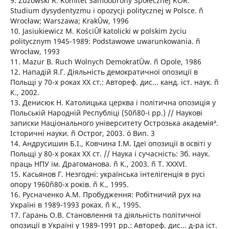
9. Zuzowski R. Komitet Samoobrony Społecznej KOR.
Studium dysydentyzmu i opozycji politycznej w Polsce. ñ
Wrocław; Warszawa; KrakÛw, 1996
10. Jasiukiewicz M. KościÛł katolicki w polskim życiu
politycznym 1945-1989: Podstawowe uwarunkowania. ñ
Wrocław, 1993
11. Mazur B. Ruch Wolnych DemokratÛw. ñ Opole, 1986
12. Нападій Я.Г. Діяльність демократичної опозиції в
Польщі у 70-х роках ХХ ст.: Автореф. дис... канд. іст. наук. ñ
К., 2002.
13. Денисюк Н. Католицька церква і політична опозиція у
Польській Народній Республіці (50ñ80-і рр.) // Наукові
записки Національного університету ´Острозька академіяª.
Історичні науки. ñ Острог, 2003. ó Вип. 3
14. Андрусишин Б.І., Ковчина І.М. Ідеї опозиції в освіті у
Польщі у 80-х роках XX ст. // Наука і сучасність: Зб. наук.
праць НПУ ім. Драгоманова. ñ К., 2003. ñ Т. XXXVI.
15. Касьянов Г. Незгодні: українська інтелігенція в русі
опору 1960ñ80-х років. ñ К., 1995.
16. Русначенко А.М. Пробудження: Робітничий рух на
Україні в 1989-1993 роках. ñ К., 1995.
17. Гарань О.В. Становлення та діяльність політичної
опозиції в Україні у 1989-1991 рр.: Автореф. дис... д-ра іст.