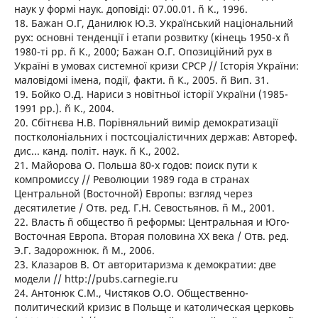
наук у формі наук. доповіді: 07.00.01. ñ К., 1996.
18. Бажан О.Г, Данилюк Ю.З. Український національний
рух: основні тенденції і етапи розвитку (кінець 1950-х ñ
1980-ті рр. ñ К., 2000; Бажан О.Г. Опозиційний рух в
Україні в умовах системної кризи СРСР // Історія України:
маловідомі імена, події, факти. ñ К., 2005. ñ Вип. 31.
19. Бойко О.Д. Нариси з новітньої історії України (1985-
1991 рр.). ñ К., 2004.
20. Сбітнєва Н.В. Порівняльний вимір демократизації
постколоніальних і постсоціалістичних держав: Автореф.
дис... канд. політ. наук. ñ К., 2002.
21. Майорова О. Польша 80-х годов: поиск пути к
компромиссу // Революции 1989 года в странах
Центральной (Восточной) Европы: взгляд через
десятилетие / Отв. ред. Г.Н. Севостьянов. ñ М., 2001.
22. Власть ñ общество ñ реформы: Центральная и Юго-
Восточная Европа. Вторая половина XX века / Отв. ред.
Э.Г. Задорожнюк. ñ М., 2006.
23. Клазаров В. От авторитаризма к демократии: две
модели // http://pubs.carnegie.ru
24. Антонюк С.М., Чистяков О.О. Общественно-
политический кризис в Польще и католическая церковь