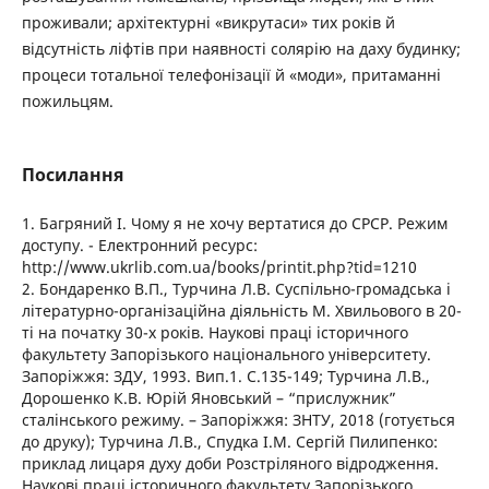
проживали; архітектурні «викрутаси» тих років й
відсутність ліфтів при наявності солярію на даху будинку;
процеси тотальної телефонізації й «моди», притаманні
пожильцям.
Посилання
1. Багряний І. Чому я не хочу вертатися до СРСР. Режим
доступу. - Електронний ресурс:
http://www.ukrlib.com.ua/books/printit.php?tid=1210
2. Бондаренко В.П., Турчина Л.В. Суспільно-громадська і
літературно-організаційна діяльність М. Хвильового в 20-
ті на початку 30-х років. Наукові праці історичного
факультету Запорізького національного університету.
Запоріжжя: ЗДУ, 1993. Вип.1. С.135-149; Турчина Л.В.,
Дорошенко К.В. Юрій Яновський – “прислужник”
сталінського режиму. – Запоріжжя: ЗНТУ, 2018 (готується
до друку); Турчина Л.В., Спудка І.М. Сергій Пилипенко:
приклад лицаря духу доби Розстріляного відродження.
Наукові праці історичного факультету Запорізького