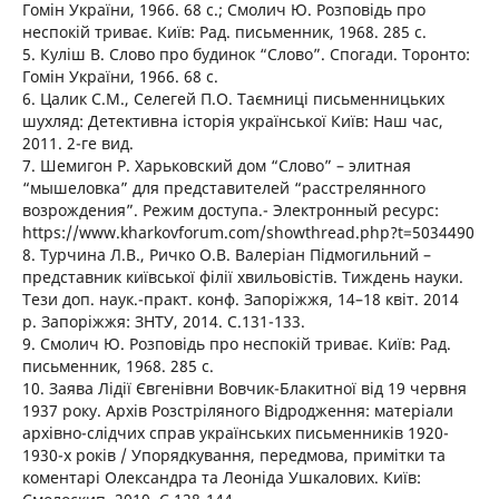
Гомін України, 1966. 68 с.; Смолич Ю. Розповідь про
неспокій триває. Київ: Рад. письменник, 1968. 285 с.
5. Куліш В. Слово про будинок “Слово”. Спогади. Торонто:
Гомін України, 1966. 68 с.
6. Цалик С.М., Селегей П.О. Таємниці письменницьких
шухляд: Детективна історія української Київ: Наш час,
2011. 2-ге вид.
7. Шемигон Р. Харьковский дом “Слово” – элитная
“мышеловка” для представителей “расстрелянного
возрождения”. Режим доступа.- Электронный ресурс:
https://www.kharkovforum.com/showthread.php?t=5034490
8. Турчина Л.В., Ричко О.В. Валеріан Підмогильний –
представник київської філії хвильовістів. Тиждень науки.
Тези доп. наук.-практ. конф. Запоріжжя, 14–18 квіт. 2014
р. Запоріжжя: ЗНТУ, 2014. С.131-133.
9. Смолич Ю. Розповідь про неспокій триває. Київ: Рад.
письменник, 1968. 285 с.
10. Заява Лідії Євгенівни Вовчик-Блакитної від 19 червня
1937 року. Архів Розстріляного Відродження: матеріали
архівно-слідчих справ українських письменників 1920-
1930-х років / Упорядкування, передмова, примітки та
коментарі Олександра та Леоніда Ушкалових. Київ: