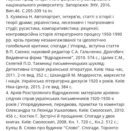
національного університету. Запоріжжя: ЗНУ, 2016.
Вип.46. С.205-209 та ін.
3. Кузякіна Н. Автопортрет, інтерв’ю, статті з історії і
теорії драми; україністика, лесезнавчі і театрознавчі
студії; русистика, компаративістика; рецензії;
контроверсійна історія літературного процесу 1950-1990
рр. крізь призму незаангажованої та ідеологічно
голобельної критики; спогади / Упоряд., вступна стаття
В.П. Саєнко; науковий редактор С.А. Гальченко. Дрогобич:
Видавнича фірма “Відродження”, 2010. 574 с.; Цалик С.М.,
Селегей П.О. Таємниці письменницьких шухляд:
Детективна історія української літератури. Київ: Наш час,
2011. 2-ге вид. 352 с.; Шкандрій М. Модерністи, марксисти
і нація. Українська літературна дискусія 1920 х років. Київ:
Ніка-Центр, 2015. 2-ге вид. 384 с.
4. Архів Розстріляного Відродження: матеріали архівно-
слідчих справ українських письменників 1920-1930-х
років / Упорядкування, передмова, примітки та коментарі
Олександра та Леоніда Ушкалових. Київ: Смолоскип, 2010.
456 с.; Костюк Г. Зустрічі й прощання: Спогади у двох
книгах. Київ: Смолоскип, 2008. Кн. 1. 720 с., Кн.2. 512 с.;
Куліш В. Слово про будинок “Слово”. Спогади. Торонто: