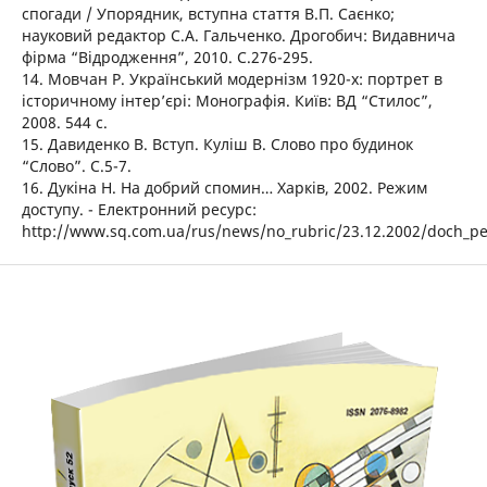
спогади / Упорядник, вступна стаття В.П. Саєнко;
науковий редактор С.А. Гальченко. Дрогобич: Видавнича
фірма “Відродження”, 2010. С.276-295.
14. Мовчан Р. Український модернізм 1920-х: портрет в
історичному інтер’єрі: Монографія. Київ: ВД “Стилос”,
2008. 544 с.
15. Давиденко В. Вступ. Куліш В. Слово про будинок
“Слово”. С.5-7.
16. Дукіна Н. На добрий спомин… Харків, 2002. Режим
доступу. - Електронний ресурс:
http://www.sq.com.ua/rus/news/no_rubric/23.12.2002/doch_per