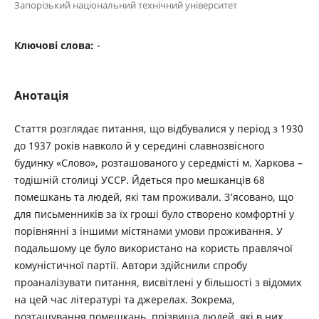
Запорізький національний технічний університет
Ключові слова:
-
Анотація
Стаття розглядає питання, що відбувалися у період з 1930
до 1937 років навколо й у середині славнозвісного
будинку «Слово», розташованого у середмісті м. Харкова –
тодішній столиці УССР. Йдеться про мешканців 68
помешкань та людей, які там проживали. З’ясовано, що
для письменників за їх гроші було створено комфортні у
порівнянні з іншими містянами умови проживання. У
подальшому це було використано на користь правлячої
комуністичної партії. Автори здійснили спробу
проаналізувати питання, висвітлені у більшості з відомих
на цей час літературі та джерелах. Зокрема,
розташування помешкань, прізвища людей, які в них