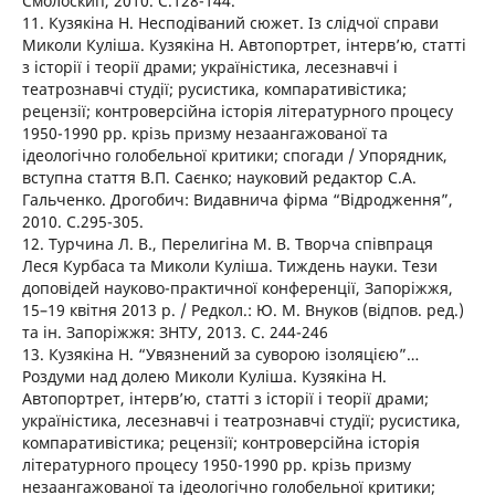
Смолоскип, 2010. С.128-144.
11. Кузякіна Н. Несподіваний сюжет. Із слідчої справи
Миколи Куліша. Кузякіна Н. Автопортрет, інтерв’ю, статті
з історії і теорії драми; україністика, лесезнавчі і
театрознавчі студії; русистика, компаративістика;
рецензії; контроверсійна історія літературного процесу
1950-1990 рр. крізь призму незаангажованої та
ідеологічно голобельної критики; спогади / Упорядник,
вступна стаття В.П. Саєнко; науковий редактор С.А.
Гальченко. Дрогобич: Видавнича фірма “Відродження”,
2010. С.295-305.
12. Турчина Л. В., Перелигіна М. В. Творча співпраця
Леся Курбаса та Миколи Куліша. Тиждень науки. Тези
доповідей науково-практичної конференції, Запоріжжя,
15–19 квітня 2013 р. / Редкол.: Ю. М. Внуков (відпов. ред.)
та ін. Запоріжжя: ЗНТУ, 2013. С. 244-246
13. Кузякіна Н. “Увязнений за суворою ізоляцією”…
Роздуми над долею Миколи Куліша. Кузякіна Н.
Автопортрет, інтерв’ю, статті з історії і теорії драми;
україністика, лесезнавчі і театрознавчі студії; русистика,
компаративістика; рецензії; контроверсійна історія
літературного процесу 1950-1990 рр. крізь призму
незаангажованої та ідеологічно голобельної критики;