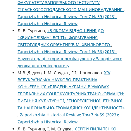
ФАКУЛЬТЕТУ ЗАПОРІЗЬКОГО ІНСТИТУТУ
СІЛЬСЬКОГОСПОДАРСЬКОГО МАШИНОБУДУВАННЯ
,
Zaporizhzhia Historical Review: Том 7 № 59 (2023):
Zaporizhzhia Historical Review
Л. В. Турчина,
«В ЯКОМУ ВІДНОШЕННІ ДО
"ХВИЛЬОВІЗМУ" ВСІ ТІ»: ФОРМУВАННЯ
СВІТОГЛЯДНИХ ОРІЄНТИРІВ М. ХВИЛЬОВОГО
,
Zaporizhzhia Historical Review: Том 1 № 36 (2013):
Наукові праці історичного факультету Запорізького
державного університету
М.В. Дєдков, І. М. Спудка , Г.І. Шаповалов,
XІV
ВСЕУКРАЇНСЬКА НАУКОВО-ПРАКТИЧНА
КОНФЕРЕНЦІЯ «ПІВДЕНЬ УКРАЇНИ В УМОВАХ
ГЛОБАЛЬНИХ СОЦІОКУЛЬТУРНИХ ТРАНСФОРМАЦІЙ:
ПИТАННЯ КУЛЬТУРНОЇ, ЕТНОРЕЛІГІЙНОЇ, ЕТНІЧНОЇ
ТА НАЦІОНАЛЬНО-ГРОМАДЯНСЬКОЇ ІДЕНТИЧНОСТІ»
,
Zaporizhzhia Historical Review: Том 7 № 59 (2023):
Zaporizhzhia Historical Review
Л. В. Турчина, І. М. Спудка ,
СЕРГІЙ ПИЛИПЕНКО: