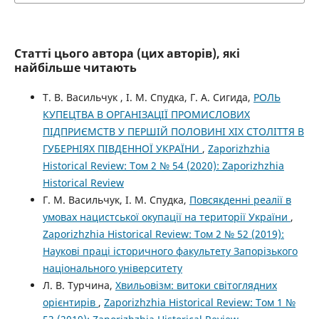
Статті цього автора (цих авторів), які
найбільше читають
Т. В. Васильчук , І. М. Спудка, Г. А. Сигида,
РОЛЬ
КУПЕЦТВА В ОРГАНІЗАЦІЇ ПРОМИСЛОВИХ
ПІДПРИЄМСТВ У ПЕРШІЙ ПОЛОВИНІ ХІХ СТОЛІТТЯ В
ГУБЕРНІЯХ ПІВДЕННОЇ УКРАЇНИ
,
Zaporizhzhia
Historical Review: Том 2 № 54 (2020): Zaporizhzhia
Historical Review
Г. М. Васильчук, І. М. Спудка,
Повсякденні реалії в
умовах нацистської окупації на території України
,
Zaporizhzhia Historical Review: Том 2 № 52 (2019):
Наукові праці історичного факультету Запорізького
національного університету
Л. В. Турчина,
Хвильовізм: витоки світоглядних
орієнтирів
,
Zaporizhzhia Historical Review: Том 1 №