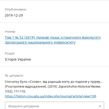
Опубліковано
2019-12-29
Номер
Том 1 № 52 (2019): Наукові праці історичного факультету
Запорізького національного університету
Розділ
Історія України
Як цитувати
Спочатку було «Слово»: від радощів злету до падіння у прірву…
(Розстріляне відродження). (2019).
Zaporizhzhia Historical Review
,
1
(52), 111-116.
https://history.znu.edu.ua/index.php/journal/article/view/169
Формати цитування