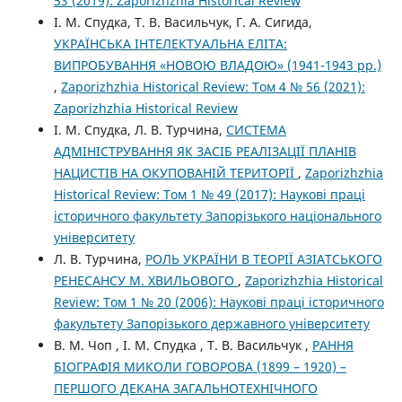
53 (2019): Zaporizhzhia Historical Review
І. М. Спудка, Т. В. Васильчук, Г. А. Сигида,
УКРАЇНСЬКА ІНТЕЛЕКТУАЛЬНА ЕЛІТА:
ВИПРОБУВАННЯ «НОВОЮ ВЛАДОЮ» (1941-1943 рр.)
,
Zaporizhzhia Historical Review: Том 4 № 56 (2021):
Zaporizhzhia Historical Review
І. М. Спудка, Л. В. Турчина,
СИСТЕМА
АДМІНІСТРУВАННЯ ЯК ЗАСІБ РЕАЛІЗАЦІЇ ПЛАНІВ
НАЦИСТІВ НА ОКУПОВАНІЙ ТЕРИТОРІЇ
,
Zaporizhzhia
Historical Review: Том 1 № 49 (2017): Наукові праці
історичного факультету Запорізького національного
університету
Л. В. Турчина,
РОЛЬ УКРАЇНИ В ТЕОРІЇ АЗІАТСЬКОГО
РЕНЕСАНСУ М. ХВИЛЬОВОГО
,
Zaporizhzhia Historical
Review: Том 1 № 20 (2006): Наукові праці історичного
факультету Запорізького державного університету
В. М. Чоп , І. М. Спудка , Т. В. Васильчук ,
РАННЯ
БІОГРАФІЯ МИКОЛИ ГОВОРОВА (1899 – 1920) –
ПЕРШОГО ДЕКАНА ЗАГАЛЬНОТЕХНІЧНОГО