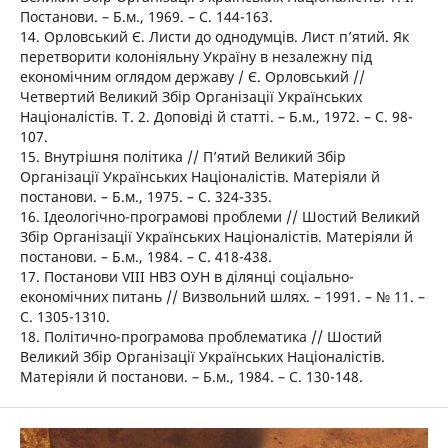
Постанови. – Б.м., 1969. – С. 144-163.
14. Орловський Є. Листи до однодумців. Лист п’ятий. Як
перетворити колоніяльну Україну в незалежну під
економічним оглядом державу / Є. Орловський //
Четвертий Великий Збір Організації Українських
Націоналістів. Т. 2. Доповіді й статті. – Б.м., 1972. – С. 98-
107.
15. Внутрішня політика // П’ятий Великий Збір
Організації Українських Націоналістів. Матеріяли й
постанови. – Б.м., 1975. – С. 324-335.
16. Ідеологічно-програмові проблеми // Шостий Великий
Збір Організації Українських Націоналістів. Матеріяли й
постанови. – Б.м., 1984. – С. 418-438.
17. Постанови VІІІ НВЗ ОУН в ділянці соціально-
економічних питань // Визвольний шлях. – 1991. – № 11. –
С. 1305-1310.
18. Політично-програмова проблематика // Шостий
Великий Збір Організації Українських Націоналістів.
Матеріяли й постанови. – Б.м., 1984. – С. 130-148.