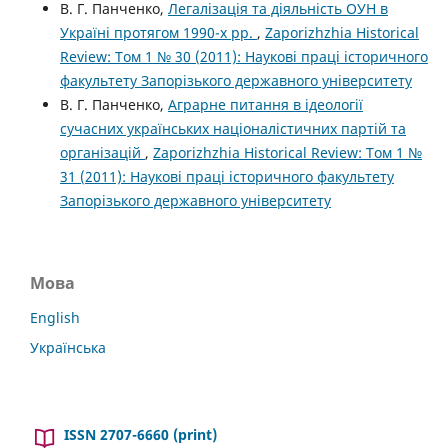
В. Г. Панченко,
Легалізація та діяльність ОУН в
Україні протягом 1990-х рр.
,
Zaporizhzhia Historical
Review: Том 1 № 30 (2011): Наукові праці історичного
факультету Запорізького державного університету
В. Г. Панченко,
Аграрне питання в ідеології
сучасних українських націоналістичних партій та
організацій
,
Zaporizhzhia Historical Review: Том 1 №
31 (2011): Наукові праці історичного факультету
Запорізького державного університету
Мова
English
Українська
ISSN 2707-6660 (print)