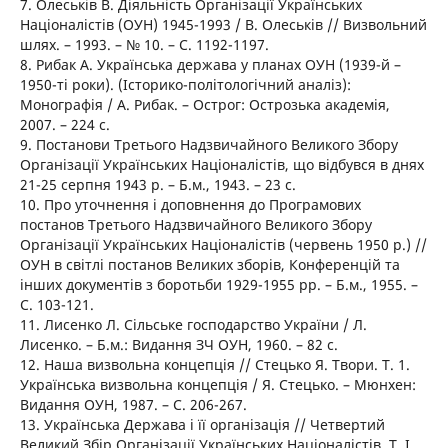
7. Олеськів В. Діяльність Організації Українських
Націоналістів (ОУН) 1945-1993 / В. Олеськів // Визвольний
шлях. – 1993. – № 10. – С. 1192-1197.
8. Рибак А. Українська держава у планах ОУН (1939-й –
1950-ті роки). (Історико-політологічний аналіз):
Монографія / А. Рибак. – Острог: Острозька академія,
2007. – 224 с.
9. Постанови Третього Надзвичайного Великого Збору
Організації Українських Націоналістів, що відбувся в днях
21-25 серпня 1943 р. – Б.м., 1943. – 23 с.
10. Про уточнення і доповнення до Програмових
постанов Третього Надзвичайного Великого Збору
Організації Українських Націоналістів (червень 1950 р.) //
ОУН в світлі постанов Великих зборів, Конференцій та
інших документів з боротьби 1929-1955 рр. – Б.м., 1955. –
С. 103-121.
11. Лисенко Л. Сільське господарство України / Л.
Лисенко. – Б.м.: Видання ЗЧ ОУН, 1960. – 82 с.
12. Наша визвольна концепція // Стецько Я. Твори. Т. 1.
Українська визвольна концепція / Я. Стецько. – Мюнхен:
Видання ОУН, 1987. – С. 206-267.
13. Українська Держава і її організація // Четвертий
Великий Збір Організації Українських Націоналістів. Т. І.