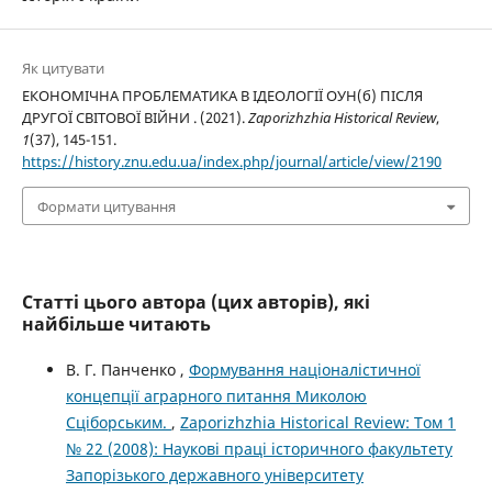
Як цитувати
ЕКОНОМІЧНА ПРОБЛЕМАТИКА В ІДЕОЛОГІЇ ОУН(б) ПІСЛЯ
ДРУГОЇ СВІТОВОЇ ВІЙНИ . (2021).
Zaporizhzhia Historical Review
,
1
(37), 145-151.
https://history.znu.edu.ua/index.php/journal/article/view/2190
Формати цитування
Статті цього автора (цих авторів), які
найбільше читають
В. Г. Панченко ,
Формування націоналістичної
концепції аграрного питання Миколою
Сціборським.
,
Zaporizhzhia Historical Review: Том 1
№ 22 (2008): Наукові праці історичного факультету
Запорізького державного університету