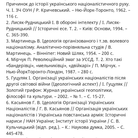
Причинок до історії українського націоналістичного руху.
Ч. І. ЗЧ ОУН / Р. Кричевський. – Ню-Йорк-Торонто, 1962. –
116 с.
2. Лисяк-Рудницький І. В обороні інтелекту / І. Лисяк-
Рудницький // Історичні есе. Т. 2. – Київ: Основи, 1994. –
С. 365-390.
3. Мартинець В. Ідеологія організованого і т.зв. волевого
націоналізму. Аналітично-порівняльна студія / В.
Мартинець. – Вінніпег: Новий Шлях, 1954. – 200 с.
4. Мірчук П. Революційний змаг за УССД. Т. 2. Хто такі
«бандерівці», «мельниківці», «двійкарі» / П. Мірчук. –
Нью-ЙоркТоронто-Лондон, 1987. – 280 с.
5. Гуцуляк І. Організації українських націоналістів після
другої світової війни (Ідеологічний аспект) / І. Гуцуляк //
Золотий грифон: Журнал української геополітики,
філософії та культури. – 2002. – № 1. – С. 15-27.
6. Касьянов Г. В. Ідеологія Організації Українських
Націоналістів / Г. В. Касьянов // Організація українських
націоналістів і Українська повстанська армія: Історичні
нариси / НАН України; Інститут історії України / С. В.
Кульчицький (відп. ред.). – К.: Наукова думка, 2005. – С.
445-478.