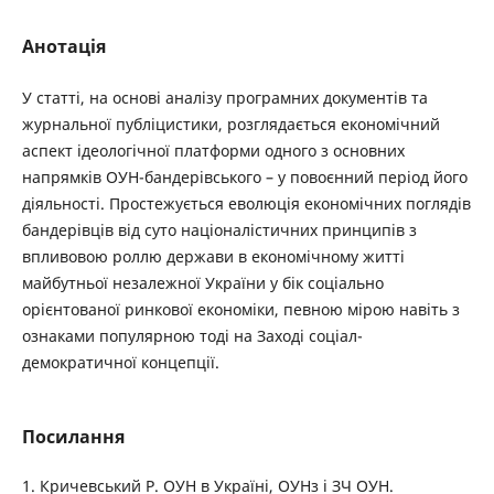
Анотація
У статті, на основі аналізу програмних документів та
журнальної публіцистики, розглядається економічний
аспект ідеологічної платформи одного з основних
напрямків ОУН-бандерівського – у повоєнний період його
діяльності. Простежується еволюція економічних поглядів
бандерівців від суто націоналістичних принципів з
впливовою роллю держави в економічному житті
майбутньої незалежної України у бік соціально
орієнтованої ринкової економіки, певною мірою навіть з
ознаками популярною тоді на Заході соціал-
демократичної концепції.
Посилання
1. Кричевський Р. ОУН в Україні, ОУНз і ЗЧ ОУН.