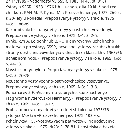
27.11.1985 - Vedomosty VS SSSR, 1985, N 48, st. 918)
Ystoryia SSSR. 1938–1976 hh. : ucheb. dlia 10 kl. / pod red.
chl.-korr. RAN M. P. Kyma. M. : Prosveshchenye, 1977. 260 s.
K 30-letyiu Pobedы. Prepodavanye ystoryy v shkole. 1975.
№3: S. 86-89.
Kazhdoi shkole - kabynet ystoryy y obshchestvovedenyia.
Prepodavanye ystoryy v shkole. 1975. №1: S. 2-5.
Kynkulkyn A. Leibenhrub B. «O planyrovanyy uchebnoho
materyala po ystoryy SSSR, noveishei ystoryy zarubezhnыkh
stran y obshchestvovedenyia v desiatыkh klassakh v 1965/66
uchebnom hodu». Prepodavanye ystoryy v shkole. 1965. №5:
S. 44-53.
Navstrechu yubyleiu. Prepodavanye ystoryy v shkole. 1975.
№2: S. 76-78.
Neustanno vesty voenno-patryotycheskoe vospytanye.
Prepodavanye ystoryy v shkole. 1965. №3: S. 3-8.
Ponomarev S.F. «Vsemyrno-ystorycheskoe znachenye
razghroma hytlerovskoi Hermanyy». Prepodavanye ystoryy v
shkole. 1965. №3: S. 9-17.
Prohrammы vosmyletnei y srednei shkolы na 1975/76
ystoryia Moskva «Prosveshchenye», 1975. 102 – s.
Pchelnykov T.S. «Vospytыvaem patryotov». Prepodavanye
ystoryy v shkole. 1975. №23: S. 78-81. Uchytelskaia hazeta. –