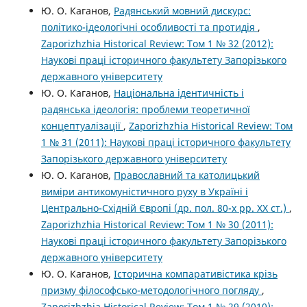
Ю. О. Каганов,
Радянський мовний дискурс:
політико-ідеологічні особливості та протидія
,
Zaporizhzhia Historical Review: Том 1 № 32 (2012):
Наукові праці історичного факультету Запорізького
державного університету
Ю. О. Каганов,
Національна ідентичність і
радянська ідеологія: проблеми теоретичної
концептуалізації
,
Zaporizhzhia Historical Review: Том
1 № 31 (2011): Наукові праці історичного факультету
Запорізького державного університету
Ю. О. Каганов,
Православний та католицький
виміри антикомуністичного руху в Україні і
Центрально-Східній Європі (др. пол. 80-х рр. XX ст.)
,
Zaporizhzhia Historical Review: Том 1 № 30 (2011):
Наукові праці історичного факультету Запорізького
державного університету
Ю. О. Каганов,
Історична компаративістика крізь
призму філософсько-методологічного погляду
,
Zaporizhzhia Historical Review: Том 1 № 29 (2010):