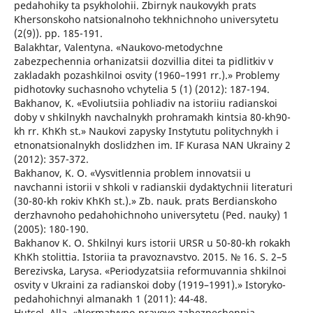
pedahohiky ta psykholohii. Zbirnyk naukovykh prats
Khersonskoho natsionalnoho tekhnichnoho universytetu
(2(9)). pp. 185-191.
Balakhtar, Valentyna. «Naukovo-metodychne
zabezpechennia orhanizatsii dozvillia ditei ta pidlitkiv v
zakladakh pozashkilnoi osvity (1960–1991 rr.).» Problemy
pidhotovky suchasnoho vchytelia 5 (1) (2012): 187-194.
Bakhanov, K. «Evoliutsiia pohliadiv na istoriiu radianskoi
doby v shkilnykh navchalnykh prohramakh kintsia 80-kh90-
kh rr. KhKh st.» Naukovi zapysky Instytutu politychnykh i
etnonatsionalnykh doslidzhen im. IF Kurasa NAN Ukrainy 2
(2012): 357-372.
Bakhanov, K. O. «Vysvitlennia problem innovatsii u
navchanni istorii v shkoli v radianskii dydaktychnii literaturi
(30-80-kh rokiv KhKh st.).» Zb. nauk. prats Berdianskoho
derzhavnoho pedahohichnoho universytetu (Ped. nauky) 1
(2005): 180-190.
Bakhanov K. O. Shkilnyi kurs istorii URSR u 50-80-kh rokakh
KhKh stolittia. Istoriia ta pravoznavstvo. 2015. № 16. S. 2–5
Berezivska, Larysa. «Periodyzatsiia reformuvannia shkilnoi
osvity v Ukraini za radianskoi doby (1919–1991).» Istoryko-
pedahohichnyi almanakh 1 (2011): 44-48.
Hutsol, Alla. «Normatyvno-pravove zabezpechennia