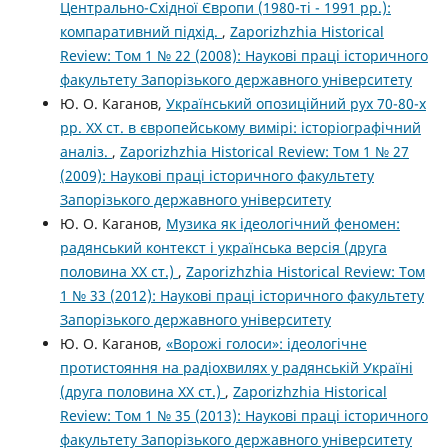
Центрально-Східної Європи (1980-ті - 1991 рр.):
компаративний підхід.
,
Zaporizhzhia Historical
Review: Том 1 № 22 (2008): Наукові праці історичного
факультету Запорізького державного університету
Ю. О. Каганов,
Український опозиційний рух 70-80-х
рр. XХ ст. в європейському вимірі: історіографічний
аналіз.
,
Zaporizhzhia Historical Review: Том 1 № 27
(2009): Наукові праці історичного факультету
Запорізького державного університету
Ю. О. Каганов,
Музика як ідеологічний феномен:
радянський контекст і українська версія (друга
половина XX ст.)
,
Zaporizhzhia Historical Review: Том
1 № 33 (2012): Наукові праці історичного факультету
Запорізького державного університету
Ю. О. Каганов,
«Ворожі голоси»: ідеологічне
протистояння на радіохвилях у радянській Україні
(друга половина XX ст.)
,
Zaporizhzhia Historical
Review: Том 1 № 35 (2013): Наукові праці історичного
факультету Запорізького державного університету