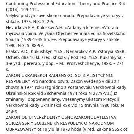
Continuing Professional Education: Theory and Practice 3-4
(2014): 109-112..
Velykyi podvyh sovetskoho naroda. Prepodavanye ystoryy v
shkole. 1975. №3: S. 2-5.
Hevurkova E.A. Koloskov A.H. «Zadanyia k teme: «Vtoraia
myrovaia voina. Velykaia Otechestvennaia voina Sovetskoho
Soiuza (1939-1945 hh.)»». Prepodavanye ystoryy v shkole.
1990. №3: S. 88-99.
Esakov V.D., Kukushkyn Yu.S., Nenarokov A.P. Ystoryia SSSR:
Ucheb. dlia 10 kl. sred. shkolы / Pod red. Yu.S. Kukshkyna, -
3-e yzd., pererab. y dop. – M.: Prosveshchenye, 1988. – 271
s.
ZAKON UKRAINSKOI RADIaNSKOI SOTsIALISTYChNOI
RESPUBLIKY Pro narodnu osvitu Zakon vvedeno v diiu z 1
zhovtnia 1974 roku (zghidno z Postanovoiu Verkhovnoi Rady
Ukrainskoi RSR vid 28chervnia 1974 roku N 2779-VIII) Iz
zminamy i dopovnenniamy, vnesenymy Ukazom Prezydii
Verkhovnoi Rady Ukrainskoi RSR vid 15 travnia 1980 roku N
243-X
ZAKON OB UTVERZhDENYY OSNOVZAKONODATELSTVA
SOIuZA SSR Y SOIuZNЫKh RESPUBLYK O NARODNOM
OBRAZOVANYY ot 19 yiulia 1973 hoda (v red. Zakona SSSR ot