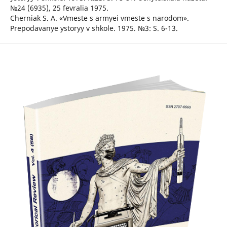
№24 (6935), 25 fevralia 1975.
Cherniak S. A. «Vmeste s armyei vmeste s narodom».
Prepodavanye ystoryy v shkole. 1975. №3: S. 6-13.