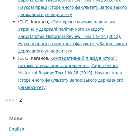
Наукові праці історичного факультету Запорізького
державного університету
Ю. О. Каганов,
«Сміх крізь сльози»: радянська
Україна у дзеркалі політичного анекдоту
,
Zaporizhzhia Historical Review: Том 1 № 34 (2012):
Наукові праці історичного факультету Запорізького
державного університету
Ю. О. Каганов,
Компаративний підхід в історії:
витоки та еволюція становлення
,
Zaporizhzhia
Historical Review: Том 1 № 28 (2010): Наукові праці
історичного факультету Запорізького державного
університету
<<
<
1
2
Мова
English