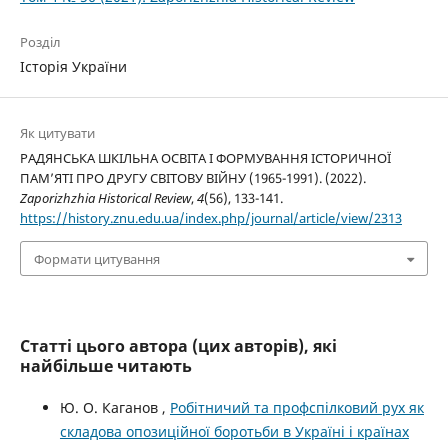
Розділ
Історія України
Як цитувати
РАДЯНСЬКА ШКІЛЬНА ОСВІТА І ФОРМУВАННЯ ІСТОРИЧНОЇ
ПАМ’ЯТІ ПРО ДРУГУ СВІТОВУ ВІЙНУ (1965-1991). (2022).
Zaporizhzhia Historical Review
,
4
(56), 133-141.
https://history.znu.edu.ua/index.php/journal/article/view/2313
Формати цитування
Статті цього автора (цих авторів), які
найбільше читають
Ю. О. Каганов ,
Робітничий та профспілковий рух як
складова опозиційної боротьби в Україні і країнах