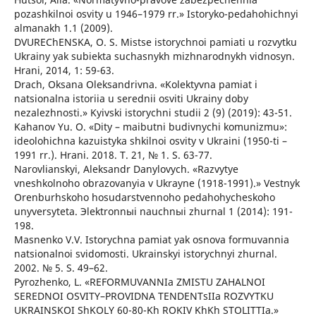
pozashkilnoi osvity u 1946–1979 rr.» Istoryko-pedahohichnyi
almanakh 1.1 (2009).
DVUREChENSKA, O. S. Mistse istorychnoi pamiati u rozvytku
Ukrainy yak subiekta suchasnykh mizhnarodnykh vidnosyn.
Hrani, 2014, 1: 59-63.
Drach, Oksana Oleksandrivna. «Kolektyvna pamiat i
natsionalna istoriia u serednii osviti Ukrainy doby
nezalezhnosti.» Kyivski istorychni studii 2 (9) (2019): 43-51.
Kahanov Yu. O. «Dity – maibutni budivnychi komunizmu»:
ideolohichna kazuistyka shkilnoi osvity v Ukraini (1950-ti –
1991 rr.). Hrani. 2018. T. 21, № 1. S. 63-77.
Narovlianskyi, Aleksandr Danylovych. «Razvytye
vneshkolnoho obrazovanyia v Ukrayne (1918-1991).» Vestnyk
Orenburhskoho hosudarstvennoho pedahohycheskoho
unyversyteta. Эlektronnыi nauchnыi zhurnal 1 (2014): 191-
198.
Masnenko V.V. Istorychna pamiat yak osnova formuvannia
natsionalnoi svidomosti. Ukrainskyi istorychnyi zhurnal.
2002. № 5. S. 49–62.
Pyrozhenko, L. «REFORMUVANNIa ZMISTU ZAHALNOI
SEREDNOI OSVITY–PROVIDNA TENDENTsIIa ROZVYTKU
UKRAINSKOI ShKOLY 60-80-Kh ROKIV KhKh STOLITTIa.»