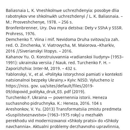
Baliasnaia L. K. Vneshkolnыe uchrezhdenyia: posobye dlia
rabotnykov vne shkolnыkh uchrezhdenyi / L. K. Baliasnaia. –
M.: Prosveshchenye, 1978. – 256 s.
Bronfenbrenner, Ury. Dva myra detstva: Dety v SShA y SSSR.
Prohress, 1976.
Demchenko T. Viina i mif. Nevidoma Druha svitova/za zah.
red. O. Zinchenka, V. Viatrovycha, M. Maiorova.–Kharkiv,
2016 //Siverianskyi litopys. – 2016.
Kahanov Yu. O. Konstruiuvannia «radianskoi liudyny» (1953–
1991): ukrainska versiia / Nauk. red. Turchenko F. H. –
Zaporizhzhia: Inter-M, 2019. – 432 s.
Yablonskyi, V., et al. «Polityka istorychnoi pamiati v konteksti
natsionalnoi bezpeky Ukrainy.» Kyiv: NISD. Vylucheno iz
https://niss. gov. ua/sites/default/files/2019-
09/dopovid_polityka_druk_03. pdf (2019).
Turchenko F. Ukraina — povernennia istorii. Heneza
suchasnoho pidruchnyka. K.: Heneza, 2016. 104 s
Areshonkov, V. Yu. (2013) Transformatsiia zmistu predmeta
«Suspilstvoznavstvo» (1963–1975 roky) u mezhakh
perekhodu vid modernizovanoi «Shkoly pratsi» do «Shkoly
navchannia». Aktualni problemy derzhavnoho upravlinnia,