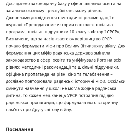
Досліджено законодавчу базу у сфері шкільної освіти на
загальносоюзному і республіканському рівнях.
Джерелами дослідження є методичні рекомендації в
журналі «Преподавание истории в школе», шкільна
програма, шкільні підручники 10 класу з «Історії СРСР».
Визначено, що за часів «застою» керівництво СРСР
почало формувати міфи про Велику Вітчизняну війну. Для
формування цих міфів радянська держава змінила
законодавство в сфері освіти та уніфікувала його на всіх
рівнях: методичні рекомендації та шкільні підручники,
офіційна пропаганда на рівні кіно та телебачення –
дослівно повторювали радянські історичні міфи. Оскільки
оминути навчання у школі не могла жодна радянська
дитина, то кожен мешканець УРСР потрапив під дію
радянської пропаганди, що формувала його історичну
пам’ять про Другу світову війну.
Посилання