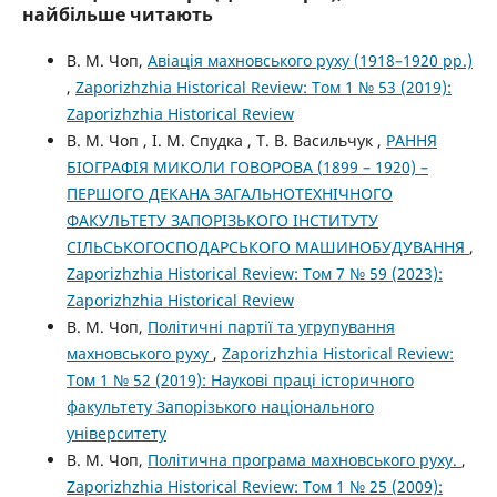
найбільше читають
В. М. Чоп,
Авіація махновського руху (1918–1920 рр.)
,
Zaporizhzhia Historical Review: Том 1 № 53 (2019):
Zaporizhzhia Historical Review
В. М. Чоп , І. М. Спудка , Т. В. Васильчук ,
РАННЯ
БІОГРАФІЯ МИКОЛИ ГОВОРОВА (1899 – 1920) –
ПЕРШОГО ДЕКАНА ЗАГАЛЬНОТЕХНІЧНОГО
ФАКУЛЬТЕТУ ЗАПОРІЗЬКОГО ІНСТИТУТУ
СІЛЬСЬКОГОСПОДАРСЬКОГО МАШИНОБУДУВАННЯ
,
Zaporizhzhia Historical Review: Том 7 № 59 (2023):
Zaporizhzhia Historical Review
В. М. Чоп,
Політичні партії та угрупування
махновського руху
,
Zaporizhzhia Historical Review:
Том 1 № 52 (2019): Наукові праці історичного
факультету Запорізького національного
університету
В. М. Чоп,
Політична програма махновського руху.
,
Zaporizhzhia Historical Review: Том 1 № 25 (2009):