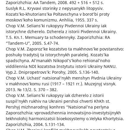
Zaporizhzhia: AA Tandem, 2008. 492 + 516 + 512 s.
Suslyk R.L. Kryvavi storinky z nepysanykh litopysiv.
Kozats’ko-khutorians’ka Poltavschyna v borot’bi proty
moskovs’koho komunizmu. Anhliia, 1955. 337 s.
Chop V.M. Selians’ki rukopysy Pivdennoi Ukrainy iak
istorychne dzherelo. Dzherela z istorii Pivdennoi Ukrainy.
T.5. Kn.1. Memuary ta schodennyky. Zaporizhzhia: RA
“Tandem-U”, 2005. S.47-74.
Chop V.M. Zaporoz’ke kozatstvo ta makhnovs’ke povstanstvo:
poshuky tradytsij ta istorychnykh paralelej. Kozats’ka
spadschyna. Al’manakh Nikopol’s’koho rehional’noho
viddilennia NDI kozatstva Instytutu istorii Ukrainy NANU.
Vyp.2. Dnipropetrovs’k: Porohy, 2005. S.136-140.
Chop V.M. Uchast’ natsional’nykh menshyn Pivdnia Ukrainy
v makhnovs’komu rusi (1917 – 1921 rr.). Muzejnyj visnyk.
2013. № 13/2. S. 370 – 382.
Chop V.M. Selians’ki rukopysy iak dzherelo z istorii
suspil’nykh rukhiv na Ukraini pershoi chverti KhKh st.
Pershyj mizhnarodnyj konhres “Natsional’na perlyna
Zaporozhzhia: vprovadzhennia innovatsijno-investytsijnykh
tekhnolohij harmonizatsii bioekosystemy o.Velyka Khortytsia.
Zaporizhzhia, 2004. S.131-134.