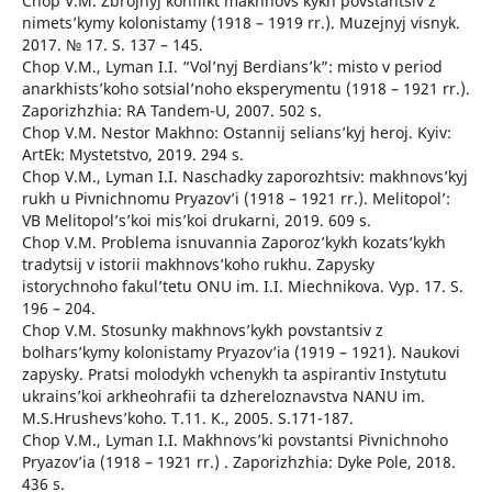
Chop V.M. Zbrojnyj konflikt makhnovs’kykh povstantsiv z
nimets’kymy kolonistamy (1918 – 1919 rr.). Muzejnyj visnyk.
2017. № 17. S. 137 – 145.
Chop V.M., Lyman I.I. “Vol’nyj Berdians’k”: misto v period
anarkhists’koho sotsial’noho eksperymentu (1918 – 1921 rr.).
Zaporizhzhia: RA Tandem-U, 2007. 502 s.
Chop V.M. Nestor Makhno: Ostannij selians’kyj heroj. Kyiv:
ArtEk: Mystetstvo, 2019. 294 s.
Chop V.M., Lyman I.I. Naschadky zaporozhtsiv: makhnovs’kyj
rukh u Pivnichnomu Pryazov’i (1918 – 1921 rr.). Melitopol’:
VB Melitopol’s’koi mis’koi drukarni, 2019. 609 s.
Chop V.M. Problema isnuvannia Zaporoz’kykh kozats’kykh
tradytsij v istorii makhnovs’koho rukhu. Zapysky
istorychnoho fakul’tetu ONU im. I.I. Miechnikova. Vyp. 17. S.
196 – 204.
Chop V.M. Stosunky makhnovs’kykh povstantsiv z
bolhars’kymy kolonistamy Pryazov’ia (1919 – 1921). Naukovi
zapysky. Pratsi molodykh vchenykh ta aspirantiv Instytutu
ukrains’koi arkheohrafii ta dzhereloznavstva NANU im.
M.S.Hrushevs’koho. T.11. K., 2005. S.171-187.
Chop V.M., Lyman I.I. Makhnovs’ki povstantsi Pivnichnoho
Pryazov’ia (1918 – 1921 rr.) . Zaporizhzhia: Dyke Pole, 2018.
436 s.