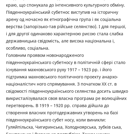
краю, що спонукала до інтенсивного культурного обміну.
Південноукраїнський субетнос виступив на історичну
арену од ночасно як етнографічна група і як соціальна
верства (запорізько-тав рійське селянство). І для першої,
і для другої одинаково характерною рисою стала слабка
державницька свідомість, але висока національна і,
особливо, соціальна.
Головним проявом новонародженого
південноукраїнського субетносу в політичній сфері стало
існування махновського руху 1917 – 1923 рр. і його
підтримка махновського політичного проекту анархо-
націоналістич ного спрямування. З початком ХХ ст. в
свідомості південноукраїнського селянства досить швидко
викристалізувалася своя власна програма ре волюційних
перетворень. В 1919 – 1920 рр. справа дійшла до
створення власних протодержавних утворень на базі
південноукраїнського субет носу, коли виникли:
Гуляйпільска, Чигиринська, Холодноярська, зубків ська,