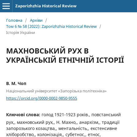
Zaporizhzhia Historical Review
Головна
/
Архіви
/
Том 6 № 58 (2022): Zaporizhzhia Historical Review
/
Історія України
МАХНОВСЬКИЙ РУХ В
УКРАЇНСЬКІЙ ЕТНІЧНІЙ ІСТОРІЇ
В. М. Чоп
Національний університет «Запорізька політехніка»
https://orcid.org/0000-0002-9850-9555
Ключові слова:
голод 1921-1923 років., повстанський
рух,, махновський рух,, Н. Махно,, анархізм,, традиції
запорозького козацтва,, ментальність,, екстенсивне
хліборобство,, колонізація,, субетнос,, етнос,