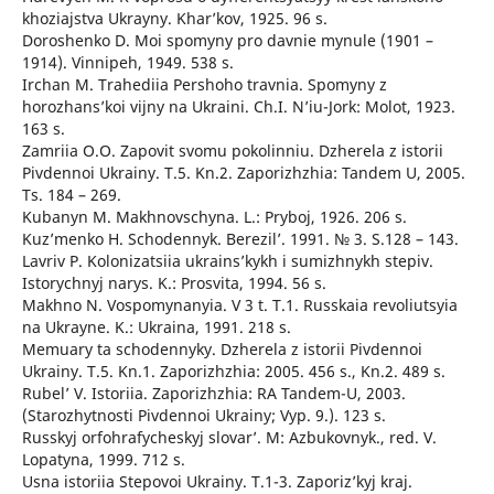
khoziajstva Ukrayny. Khar’kov, 1925. 96 s.
Doroshenko D. Moi spomyny pro davnie mynule (1901 –
1914). Vinnipeh, 1949. 538 s.
Irchan M. Trahediia Pershoho travnia. Spomyny z
horozhans’koi vijny na Ukraini. Ch.I. N’iu-Jork: Molot, 1923.
163 s.
Zamriia O.O. Zapovit svomu pokolinniu. Dzherela z istorii
Pivdennoi Ukrainy. T.5. Kn.2. Zaporizhzhia: Tandem U, 2005.
Ts. 184 – 269.
Kubanyn M. Makhnovschyna. L.: Pryboj, 1926. 206 s.
Kuz’menko H. Schodennyk. Berezil’. 1991. № 3. S.128 – 143.
Lavriv P. Kolonizatsiia ukrains’kykh i sumizhnykh stepiv.
Istorychnyj narys. K.: Prosvita, 1994. 56 s.
Makhno N. Vospomynanyia. V 3 t. T.1. Russkaia revoliutsyia
na Ukrayne. K.: Ukraina, 1991. 218 s.
Memuary ta schodennyky. Dzherela z istorii Pivdennoi
Ukrainy. T.5. Kn.1. Zaporizhzhia: 2005. 456 s., Kn.2. 489 s.
Rubel’ V. Istoriia. Zaporizhzhia: RA Tandem-U, 2003.
(Starozhytnosti Pivdennoi Ukrainy; Vyp. 9.). 123 s.
Russkyj orfohrafycheskyj slovar’. M: Azbukovnyk., red. V.
Lopatyna, 1999. 712 s.
Usna istoriia Stepovoi Ukrainy. T.1-3. Zaporiz’kyj kraj.