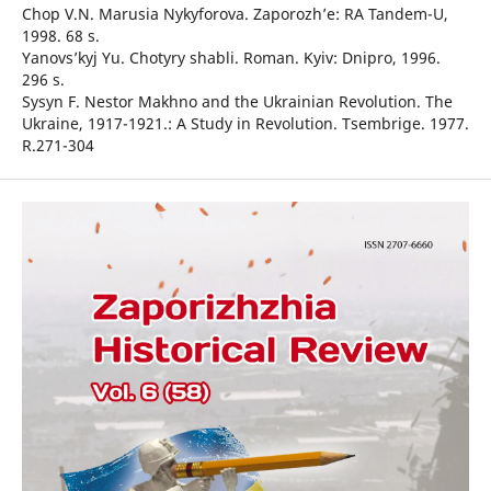
Chop V.N. Marusia Nykyforova. Zaporozh’e: RA Tandem-U,
1998. 68 s.
Yanovs’kyj Yu. Chotyry shabli. Roman. Kyiv: Dnipro, 1996.
296 s.
Sysyn F. Nestor Makhno and the Ukrainian Revolution. The
Ukraine, 1917-1921.: A Study in Revolution. Tsembrige. 1977.
R.271-304