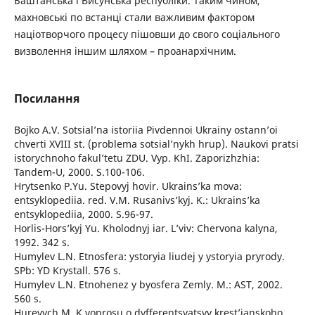
Баштанська і Висунська республіки. Таким чином,
махновські по встанці стали важливим фактором
націотворчого процесу пішовши до свого соціального
визволення іншим шляхом – проанархічним.
Посилання
Bojko A.V. Sotsial’na istoriia Pivdennoi Ukrainy ostann’oi
chverti XVIII st. (problema sotsial’nykh hrup). Naukovi pratsi
istorychnoho fakul’tetu ZDU. Vyp. KhI. Zaporizhzhia:
Tandem-U, 2000. S.100-106.
Hrytsenko P.Yu. Stepovyj hovir. Ukrains’ka mova:
entsyklopediia. red. V.M. Rusanivs’kyj. K.: Ukrains’ka
entsyklopediia, 2000. S.96-97.
Horlis-Hors’kyj Yu. Kholodnyj iar. L’viv: Chervona kalyna,
1992. 342 s.
Humylev L.N. Etnosfera: ystoryia liudej y ystoryia pryrody.
SPb: YD Krystall. 576 s.
Humylev L.N. Etnohenez y byosfera Zemly. M.: AST, 2002.
560 s.
Hurevych M. K voprosu o dyfferentsyatsyy krest’ianskoho