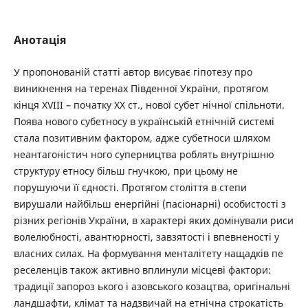
Анотація
У пропонованій статті автор висуває гіпотезу про
виникнення на теренах Південної України, протягом
кінця ХVІII – початку ХХ ст., нової субет нічної спільноти.
Поява нового субетносу в українській етнічній системі
стала позитивним фактором, адже субетноси шляхом
неантагоністич ного суперництва роблять внутрішню
структуру етносу більш гнучкою, при цьому не
порушуючи її єдності. Протягом століття в степи
вирушали найбільш енергійні (пасіонарні) особистості з
різних регіонів України, в характері яких домінували риси
волелюбності, авантюрності, завзятості і впевненості у
власних силах. На формування менталітету нащадків пе
реселенців також активно вплинули місцеві фактори:
традиції запороз ького і азовського козацтва, оригінальні
ландшафти, клімат та надзвичай на етнічна строкатість