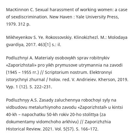
MacKinnon C. Sexual harassment of working women: a case
of sexdiscrimination. New Haven : Yale University Press,
1979. 312 p.
Mikheyenkov S. Ye. Rokossovskiy. Klinokizhezl. M.: Molodaya
gvardiya, 2017. 463[1] s.: il.
Podluzhnyi A. Materialy osobovykh sprav robitnykiv
«Zaporizhstali» pro yikh prymusove utrymannia na zavodi
(1945 – 1955 rr.) // Scriptorium nostrum. Elektronnyi
istorychnyi zhurnal / holov. red. V. Andrieiev. Kherson, 2019.
Vyp. 1 (12). S. 222–231.
Podluzhnyy A.S. Zasady zaluchennya robochoyi syly na
vidbudovu metalurhiynoho zavodu «Zaporizhstalʹ» u kintsi
40-kh – napochatku 50-kh rokiv 20-ho stolittya (za
dokumentamy vidomchoho arkhivu) // Zaporizhzhia
Historical Review. 2021. Vol. 5(57). S. 166–172.