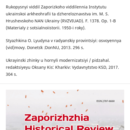
Rukopysnyi viddil Zaporizkoho viddilennia Instytutu
ukrainskoi arkheohrafii ta dzhereloznavstva im. M. S.
Hrushevskoho NAN Ukrainy (RVZVIUAD). F. 1378. Op. 1-B
(Materialy z sotsialnoiistorii. 1950-i roky).
Styazhkina O. Lyudyna v radyansʹkiy provintsiyi: osvoyennya
(vid)movy. Donetsʹk :DonNU, 2013. 296 s.
Ukrayinsʹki zhinky u hornyli modernizatsiyi / pidzahal.
redaktsiyeyu Oksany Kisʹ. Kharkiv: Vydavnytstvo KSD, 2017.
304 s.