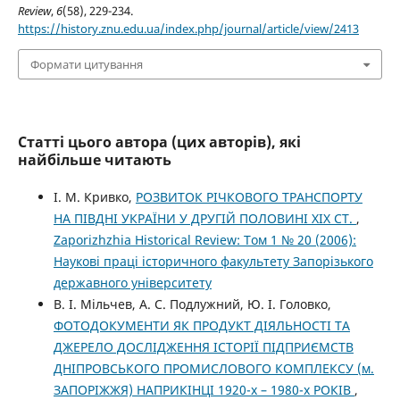
Review
,
6
(58), 229-234.
https://history.znu.edu.ua/index.php/journal/article/view/2413
Формати цитування
Статті цього автора (цих авторів), які
найбільше читають
І. М. Кривко,
РОЗВИТОК РІЧКОВОГО ТРАНСПОРТУ
НА ПІВДНІ УКРАЇНИ У ДРУГІЙ ПОЛОВИНІ ХІХ СТ.
,
Zaporizhzhia Historical Review: Том 1 № 20 (2006):
Наукові праці історичного факультету Запорізького
державного університету
В. І. Мільчев, А. C. Подлужний, Ю. І. Головко,
ФОТОДОКУМЕНТИ ЯК ПРОДУКТ ДІЯЛЬНОСТІ ТА
ДЖЕРЕЛО ДОСЛІДЖЕННЯ ІСТОРІЇ ПІДПРИЄМСТВ
ДНІПРОВСЬКОГО ПРОМИСЛОВОГО КОМПЛЕКСУ (м.
ЗАПОРІЖЖЯ) НАПРИКІНЦІ 1920-х – 1980-х РОКІВ
,