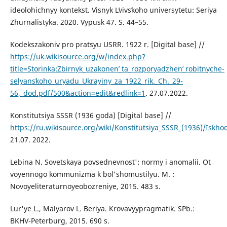
ideolohichnyy kontekst. Visnyk Lʹvivsʹkoho universytetu: Seriya
Zhurnalistyka. 2020. Vypusk 47. S. 44–55.
Kodekszakoniv pro pratsyu USRR. 1922 r. [Digital base] //
https://uk.wikisource.org/w/index.php?
title=Storinka:Zbirnyk_uzakonenʹ_ta_rozporyadzhenʹ_robitnyche-
selyansʹkoho_uryadu_Ukrayiny_za_1922_rik._Ch._29-
56,_dod.pdf/500&action=edit&redlink=1
. 27.07.2022.
Konstitutsiya SSSR (1936 goda) [Digital base] //
https://ru.wikisource.org/wiki/Konstitutsiya_SSSR_(1936)/Is
21.07. 2022.
Lebina N. Sovetskaya povsednevnost': normy i anomalii. Ot
voyennogo kommunizma k bol'shomustilyu. M. :
Novoyeliteraturnoyeobozreniye, 2015. 483 s.
Lur'ye L., Malyarov L. Beriya. Krovavyypragmatik. SPb.:
BKHV-Peterburg, 2015. 690 s.