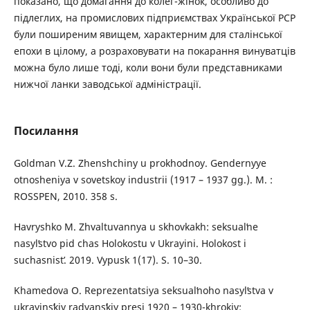
показано, що домагання до колег-жінок, особливо до
підлеглих, на промислових підприємствах Української РСР
були поширеним явищем, характерним для сталінської
епохи в цілому, а розраховувати на покарання винуватців
можна було лише тоді, коли вони були представниками
нижчої ланки заводської адміністрації.
Посилання
Goldman V.Z. Zhenshchiny u prokhodnoy. Gendernyye
otnosheniya v sovetskoy industrii (1917 – 1937 gg.). M. :
ROSSPEN, 2010. 358 s.
Havryshko M. Zhvaltuvannya u skhovkakh: seksualʹne
nasylʹstvo pid chas Holokostu v Ukrayini. Holokost i
suchasnistʹ. 2019. Vypusk 1(17). S. 10–30.
Khamedova O. Reprezentatsiya seksualʹnoho nasylʹstva v
ukrayinsʹkiy radyansʹkiy presi 1920 – 1930-khrokiv: