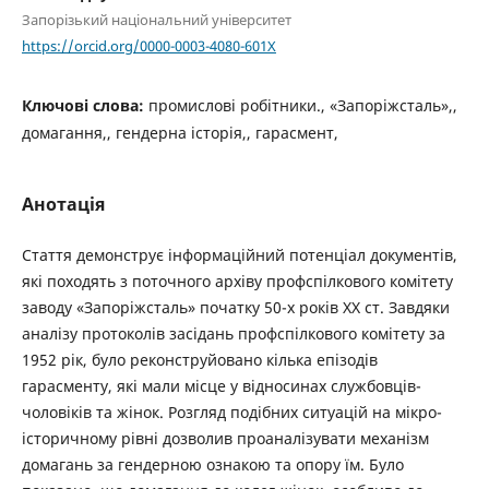
Запорізький національний університет
https://orcid.org/0000-0003-4080-601X
Ключові слова:
промислові робітники., «Запоріжсталь»,,
домагання,, гендерна історія,, гарасмент,
Анотація
Стаття демонструє інформаційний потенціал документів,
які походять з поточного архіву профспілкового комітету
заводу «Запоріжсталь» початку 50-х років ХХ ст. Завдяки
аналізу протоколів засідань профспілкового комітету за
1952 рік, було реконструйовано кілька епізодів
гарасменту, які мали місце у відносинах службовців-
чоловіків та жінок. Розгляд подібних ситуацій на мікро-
історичному рівні дозволив проаналізувати механізм
домагань за гендерною ознакою та опору їм. Було