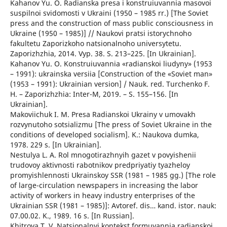
Kahanov Yu. O. Radianska presa i konstruiuvannia masovoi
suspilnoi svidomosti v Ukraini (1950 – 1985 rr.) [The Soviet
press and the construction of mass public consciousness in
Ukraine (1950 – 1985)] // Naukovi pratsi istorychnoho
fakultetu Zaporizkoho natsionalnoho universytetu.
Zaporizhzhia, 2014. Vyp. 38. S. 213–225. [In Ukrainian].
Kahanov Yu. O. Konstruiuvannia «radianskoi liudyny» (1953
– 1991): ukrainska versiia [Construction of the «Soviet man»
(1953 – 1991): Ukrainian version] / Nauk. red. Turchenko F.
H. – Zaporizhzhia: Inter-M, 2019. – S. 155–156. [In
Ukrainian].
Makoviichuk I. M. Presa Radianskoi Ukrainy v umovakh
rozvynutoho sotsializmu [The press of Soviet Ukraine in the
conditions of developed socialism]. K.: Naukova dumka,
1978. 229 s. [In Ukrainian].
Nestulya L. A. Rol mnogotirazhnyih gazet v povyishenii
trudovoy aktivnosti rabotnikov predpriyatiy tyazheloy
promyishlennosti Ukrainskoy SSR (1981 – 1985 gg.) [The role
of large-circulation newspapers in increasing the labor
activity of workers in heavy industry enterprises of the
Ukrainian SSR (1981 – 1985)]: Avtoref. dis… kand. istor. nauk:
07.00.02. K., 1989. 16 s. [In Russian].
Khitrova T. V. Natsionalnyi kontekst formuvannia radianskoi