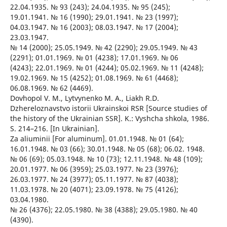
22.04.1935. № 93 (243); 24.04.1935. № 95 (245);
19.01.1941. № 16 (1990); 29.01.1941. № 23 (1997);
04.03.1947. № 16 (2003); 08.03.1947. № 17 (2004);
23.03.1947.
№ 14 (2000); 25.05.1949. № 42 (2290); 29.05.1949. № 43
(2291); 01.01.1969. № 01 (4238); 17.01.1969. № 06
(4243); 22.01.1969. № 01 (4244); 05.02.1969. № 11 (4248);
19.02.1969. № 15 (4252); 01.08.1969. № 61 (4468);
06.08.1969. № 62 (4469).
Dovhopol V. M., Lytvynenko M. A., Liakh R.D.
Dzhereloznavstvo istorii Ukrainskoi RSR [Source studies of
the history of the Ukrainian SSR]. K.: Vyshcha shkola, 1986.
S. 214–216. [In Ukrainian].
Za aliuminii [For aluminum]. 01.01.1948. № 01 (64);
16.01.1948. № 03 (66); 30.01.1948. № 05 (68); 06.02. 1948.
№ 06 (69); 05.03.1948. № 10 (73); 12.11.1948. № 48 (109);
20.01.1977. № 06 (3959); 25.03.1977. № 23 (3976);
26.03.1977. № 24 (3977); 05.11.1977. № 87 (4038);
11.03.1978. № 20 (4071); 23.09.1978. № 75 (4126);
03.04.1980.
№ 26 (4376); 22.05.1980. № 38 (4388); 29.05.1980. № 40
(4390).