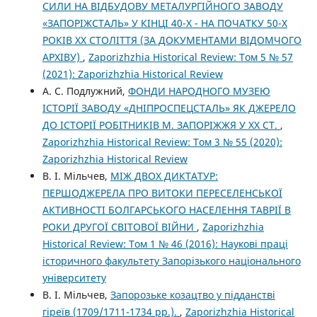
СИЛИ НА ВІДБУДОВУ МЕТАЛУРГІЙНОГО ЗАВОДУ
«ЗАПОРІЖСТАЛЬ» У КІНЦІ 40-Х - НА ПОЧАТКУ 50-Х
РОКІВ ХХ СТОЛІТТЯ (ЗА ДОКУМЕНТАМИ ВІДОМЧОГО
АРХІВУ)
,
Zaporizhzhia Historical Review: Том 5 № 57
(2021): Zaporizhzhia Historical Review
А. C. Подлужний,
ФОНДИ НАРОДНОГО МУЗЕЮ
ІСТОРІЇ ЗАВОДУ «ДНІПРОСПЕЦСТАЛЬ» ЯК ДЖЕРЕЛО
ДО ІСТОРІЇ РОБІТНИКІВ М. ЗАПОРІЖЖЯ У ХХ СТ.
,
Zaporizhzhia Historical Review: Том 3 № 55 (2020):
Zaporizhzhia Historical Review
В. І. Мільчев,
МІЖ ДВОХ ДИКТАТУР:
ПЕРШОДЖЕРЕЛА ПРО ВИТОКИ ПЕРЕСЕЛЕНСЬКОЇ
АКТИВНОСТІ БОЛГАРСЬКОГО НАСЕЛЕННЯ ТАВРІЇ В
РОКИ ДРУГОЇ СВІТОВОЇ ВІЙНИ
,
Zaporizhzhia
Historical Review: Том 1 № 46 (2016): Наукові праці
історичного факультету Запорізького національного
університету
В. І. Мільчев,
Запорозьке козацтво у підданстві
гіреїв (1709/1711-1734 рр.).
,
Zaporizhzhia Historical