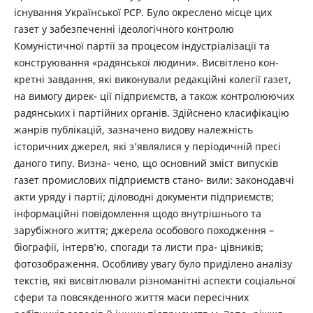
існування Української РСР. Було окреслено місце цих
газет у забезпеченні ідеологічного контролю
Комуністичної партії за процесом індустріалізації та
конструювання «радянської людини». Висвітлено кон-
кретні завдання, які виконували редакційні колегії газет,
на вимогу дирек- ції підприємств, а також контролюючих
радянських і партійних органів. Здійснено класифікацію
жанрів публікацій, зазначено видову належність
історичних джерел, які з’являлися у періодичній пресі
даного типу. Визна- чено, що основний зміст випусків
газет промислових підприємств стано- вили: законодавчі
акти уряду і партії; діловодні документи підприємств;
інформаційні повідомлення щодо внутрішнього та
зарубіжного життя; джерела особового походження –
біографії, інтерв’ю, спогади та листи пра- цівників;
фотозображення. Особливу увагу було приділено аналізу
текстів, які висвітлювали різноманітні аспекти соціальної
сфери та повсякденного життя маси пересічних