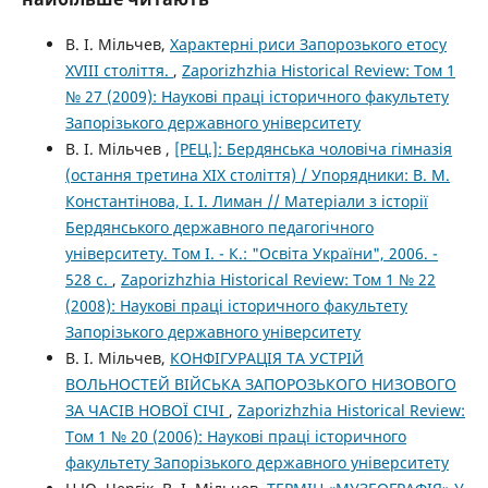
В. І. Мільчев,
Характерні риси Запорозького етосу
XVIII століття.
,
Zaporizhzhia Historical Review: Том 1
№ 27 (2009): Наукові праці історичного факультету
Запорізького державного університету
В. І. Мільчев ,
[РЕЦ.]: Бердянська чоловіча гімназія
(остання третина ХІХ століття) / Упорядники: В. М.
Константінова, І. І. Лиман // Матеріали з історії
Бердянського державного педагогічного
університету. Том І. - К.: "Освіта України", 2006. -
528 с.
,
Zaporizhzhia Historical Review: Том 1 № 22
(2008): Наукові праці історичного факультету
Запорізького державного університету
В. І. Мільчев,
КОНФІГУРАЦІЯ ТА УСТРІЙ
ВОЛЬНОСТЕЙ ВІЙСЬКА ЗАПОРОЗЬКОГО НИЗОВОГО
ЗА ЧАСІВ НОВОЇ СІЧІ
,
Zaporizhzhia Historical Review:
Том 1 № 20 (2006): Наукові праці історичного
факультету Запорізького державного університету