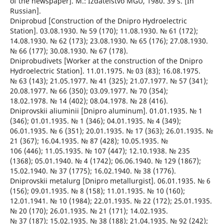
of the newspaper]. M.: Izdatelstvo MGU, 1980. 39 s. [In
Russian].
Dniprobud [Construction of the Dnipro Hydroelectric
Station]. 03.08.1930. № 59 (170); 11.08.1930. № 61 (172);
14.08.1930. № 62 (173); 23.08.1930. № 65 (176); 27.08.1930.
№ 66 (177); 30.08.1930. № 67 (178).
Dniprobudivets [Worker at the construction of the Dnipro
Hydroelectric Station]. 11.01.1975. № 03 (83); 16.08.1975.
№ 63 (143); 21.05.1977. № 41 (325); 21.07.1977. № 57 (341);
20.08.1977. № 66 (350); 03.09.1977. № 70 (354);
18.02.1978. № 14 (402); 08.04.1978. № 28 (416).
Dniprovskii aliuminii [Dnipro aluminum]. 01.01.1935. № 1
(346); 01.01.1935. № 1 (346); 04.01.1935. № 4 (349);
06.01.1935. № 6 (351); 20.01.1935. № 17 (363); 26.01.1935. №
21 (367); 16.04.1935. № 87 (428); 10.05.1935. №
106 (446); 11.05.1935. № 107 (447); 12.10.1938. № 235
(1368); 05.01.1940. № 4 (1742); 06.06.1940. № 129 (1867);
15.02.1940. № 37 (1775); 16.02.1940. № 38 (1776).
Dniprovskii metalurg [Dnipro metallurgist]. 06.01.1935. № 6
(156); 09.01.1935. № 8 (158); 11.01.1935. № 10 (160);
12.01.1941. № 10 (1984); 22.01.1935. № 22 (172); 25.01.1935.
№ 20 (170); 26.01.1935. № 21 (171); 14.02.1935.
№ 37 (187); 15.02.1935. № 38 (188); 21.04.1935. № 92 (242);