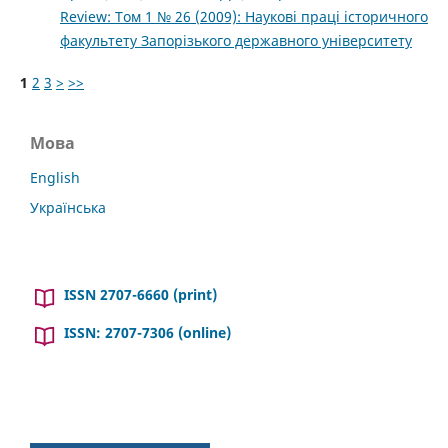
Review: Том 1 № 26 (2009): Наукові праці історичного
факультету Запорізького державного університету
1
2
3
>
>>
Мова
English
Українська
ISSN 2707-6660 (print)
ISSN: 2707-7306 (online)