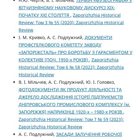
Н.Ю. Чергік, В. І. Мільчев,
ТЕРМІН «МУЗЕОГРАФІЯ» У
ВІТЧИЗНЯНОМУ НАУКОВОМУ ДИСКУРСІ ХІХ-
ПОЧАТКУ ХХІ СТОЛІТТЯ
,
Zaporizhzhia Historical
Review: Том 3 № 55 (2020): Zaporizhzhia Historical
Review
І. М. Кривко, А. C. Подлужний,
ДОКУМЕНТИ
ПРОФСПІЛКОВОГО КОМІТЕТУ ЗАВОДУ
«ЗАПОРІЖСТАЛЬ» ПРО БОРОТЬБУ З ГАРАСМЕНТОМ У
КОЛЕКТИВІ (ПОЧ. 1950-x РОКІВ)
,
Zaporizhzhia
Historical Review: Том 6 № 58 (2022): Zaporizhzhia
Historical Review
В. І. Мільчев, А. C. Подлужний, Ю. І. Головко,
ФОТОДОКУМЕНТИ ЯК ПРОДУКТ ДІЯЛЬНОСТІ ТА
ДЖЕРЕЛО ДОСЛІДЖЕННЯ ІСТОРІЇ ПІДПРИЄМСТВ
ДНІПРОВСЬКОГО ПРОМИСЛОВОГО КОМПЛЕКСУ (м.
ЗАПОРІЖЖЯ) НАПРИКІНЦІ 1920-х – 1980-х РОКІВ
,
Zaporizhzhia Historical Review: Том 7 № 59 (2023):
Zaporizhzhia Historical Review
А. C. Подлужний,
ЗАСАДИ ЗАЛУЧЕННЯ РОБОЧОЇ