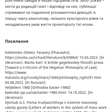
робітників заводів й інших підприємств м. Запо- ріжжя –
листи до редакцій газет і відповіді на них, публікації
спрямовані на подолання різноманітних девіацій, в
першу чергу алкоголізму, низького культурного рівня та
незадовільних умов життя пролетаріату тієї епохи.
Посилання
Kolomiiets Oleksii. Faraony [Pharaohs]:
https://osvita.ua/school/literature/k/69864/ 15.03.2023. [In
Ukrainian]. Marks Karl. K kritike gegelevskoy filosofii prava
[Toward a Criticism of the Hegelian Philosophy of Law]:
https://www.
marxists.org/russkij/marx/1844/philosophy_right/01.htm.
04.08.2023. [In Russian].
Velykdeni 1980 [Orthodox Easter-1980]:
kalendar.pp.ua/uk/easter-1980.html. 14.10.2022. [In
Ukrainian].
Vyichub G.S. Pisma trudyaschihsya v sisteme massovoy
raboty gazety [Letters of workers in the system of mass work