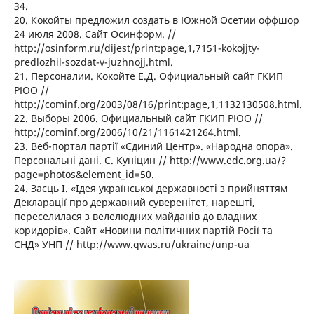
34.
20. Кокойты предложил создать в Южной Осетии оффшор
24 июля 2008. Сайт Осинформ. //
http://osinform.ru/dijest/print:page,1,7151-kokojjty-
predlozhil-sozdat-v-juzhnojj.html.
21. Персоналии. Кокойте Е.Д. Официальный сайт ГКИП
РЮО //
http://cominf.org/2003/08/16/print:page,1,1132130508.html.
22. Выборы 2006. Официальный сайт ГКИП РЮО //
http://cominf.org/2006/10/21/1161421264.html.
23. Веб-портал партії «Єдиний Центр». «Народна опора».
Персональні дані. С. Куніцин // http://www.edc.org.ua/?
page=photos&element_id=50.
24. Заєць І. «Ідея української державності з прийняттям
Декларації про державний суверенітет, нарешті,
переселилася з велелюдних майданів до владних
коридорів». Сайт «Новини політичних партій Росії та
СНД» УНП // http://www.qwas.ru/ukraine/unp-ua