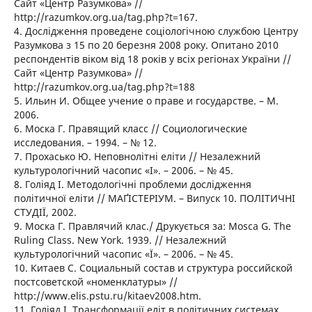
Сайт «Центр Разумкова» //
http://razumkov.org.ua/tag.php?t=167.
4. Дослідження проведене соціологічною службою Центру
Разумкова з 15 по 20 березня 2008 року. Опитано 2010
респондентів віком від 18 років у всіх регіонах України //
Сайт «Центр Разумкова» //
http://razumkov.org.ua/tag.php?t=188
5. Ильин И. Общее учение о праве и государстве. – М.
2006.
6. Моска Г. Правящий класс // Социологические
исследования. – 1994. – № 12.
7. Прохасько Ю. Неповнолітні еліти // Незалежний
культурологічний часопис «І». – 2006. – № 45.
8. Голіяд І. Методологічні проблеми дослідження
політичної еліти // МАҐІСТЕРІУМ. – Випуск 10. ПОЛІТИЧНІ
СТУДІЇ, 2002.
9. Моска Г. Правлячий клас./ Друкується за: Mosca G. The
Ruling Class. New York. 1939. // Незалежний
культурологічний часопис «Ї». – 2006. – № 45.
10. Китаев С. Социальный состав и структура российской
постсоветской «номенклатуры» //
http://www.elis.pstu.ru/kitaev2008.htm.
11. Голіяд І. Трансформації еліт в політичних системах