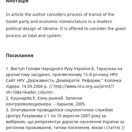
Анотація
In article the author considers process of transit of the
Soviet party and economic nomenclature in a modern
political design of Ukraine. It is offered to consider the given
process as total and system.
Посилання
1. Виступ Голови Народного Руху України Б. Тарасюка на
урочистому засіданні, присвяченому 15-й річниці НРУ.
Сайт НРУ „Державність. Демократія. Реформи.” Колонка
лідера. 14.09.2004 р. // http://www.nru.org.ua/print/?
id=10&t=leader_column.
2. Кушнарёв Е. Конь рыжий. Записки
контрреволюционера. – Харьков, 2005.
3. Опитування проводилося соціологічною службою
Центру Разумкова з 1 по 10 вересня 2007 року за
вибіркою, що репрезентує доросле населення України за
регіоном проживання, типом поселення, віком і статтю //