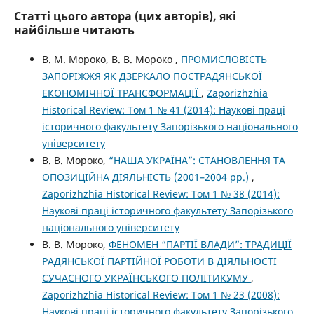
Статті цього автора (цих авторів), які
найбільше читають
В. М. Мороко, В. В. Мороко ,
ПРОМИСЛОВІСТЬ
ЗАПОРІЖЖЯ ЯК ДЗЕРКАЛО ПОСТРАДЯНСЬКОЇ
ЕКОНОМІЧНОЇ ТРАНСФОРМАЦІЇ
,
Zaporizhzhia
Historical Review: Том 1 № 41 (2014): Наукові праці
історичного факультету Запорізького національного
університету
В. В. Мороко,
“НАША УКРАЇНА”: СТАНОВЛЕННЯ ТА
ОПОЗИЦІЙНА ДІЯЛЬНІСТЬ (2001–2004 рр.)
,
Zaporizhzhia Historical Review: Том 1 № 38 (2014):
Наукові праці історичного факультету Запорізького
національного університету
В. В. Мороко,
ФЕНОМЕН “ПАРТІЇ ВЛАДИ”: ТРАДИЦІЇ
РАДЯНСЬКОЇ ПАРТІЙНОЇ РОБОТИ В ДІЯЛЬНОСТІ
СУЧАСНОГО УКРАЇНСЬКОГО ПОЛІТИКУМУ
,
Zaporizhzhia Historical Review: Том 1 № 23 (2008):
Наукові праці історичного факультету Запорізького