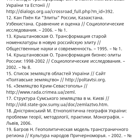
України та Естонії //
http://dialogs.org.ua/crossroad_full.php?m_id=392.
12. Кан Пхён Ки "Элиты" России, Казахстана.
Узбекистана. Сравнение и оценка // Социологические
исследования. – 2006. – № 1.
13. Крыштановская О. Трансформация старой
номенклатуры в новую российскую элиту //
Общественные науки и современность. – 1995. – № 1.
14. Крыштановская О. Трансформация бизнес-элиты
России: 1998-2002 // Социологические исследования. –
2002. – № 8.
15. Список земляцтв областей України // Сайт
«Полтавське земляцтво» // http://poltavtsi.org.
16. «Земляцтво Крим-Севастополь» //
http://www.rada.crimea.ua/zeml.
17. Структура Сумського земляцтва в м. Києві //
http://old.state-gov.sumy.ua/doc/zemlaztvo.htm.
18. Дністрянський М. Етнополітична географія України:
проблеми теорії, методології, практики. Монографія. –
Львів, 2006.
19. Багров Н. Геополитическая модель трансграничного
региона // Культура народов Причерноморья. – 2002. – №