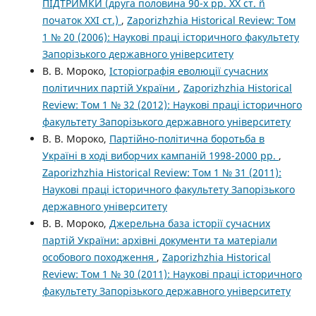
ПІДТРИМКИ (друга половина 90-х рр. ХХ ст. ñ
початок ХХІ ст.)
,
Zaporizhzhia Historical Review: Том
1 № 20 (2006): Наукові праці історичного факультету
Запорізького державного університету
В. В. Мороко,
Історіографія еволюції сучасних
політичних партій України
,
Zaporizhzhia Historical
Review: Том 1 № 32 (2012): Наукові праці історичного
факультету Запорізького державного університету
В. В. Мороко,
Партійно-політична боротьба в
Україні в ході виборчих кампаній 1998-2000 рр.
,
Zaporizhzhia Historical Review: Том 1 № 31 (2011):
Наукові праці історичного факультету Запорізького
державного університету
В. В. Мороко,
Джерельна база історії сучасних
партій України: архівні документи та матеріали
особового походження
,
Zaporizhzhia Historical
Review: Том 1 № 30 (2011): Наукові праці історичного
факультету Запорізького державного університету