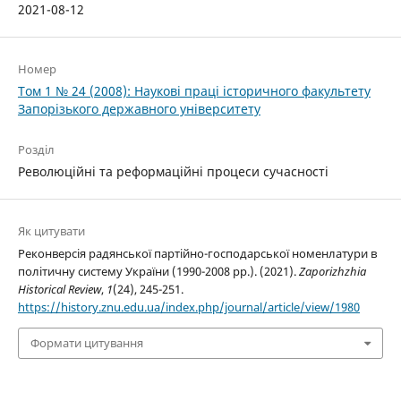
2021-08-12
Номер
Том 1 № 24 (2008): Наукові праці історичного факультету
Запорізького державного університету
Розділ
Революційні та реформаційні процеси сучасності
Як цитувати
Реконверсія радянської партійно-господарської номенлатури в
політичну систему України (1990-2008 рр.). (2021).
Zaporizhzhia
Historical Review
,
1
(24), 245-251.
https://history.znu.edu.ua/index.php/journal/article/view/1980
Формати цитування