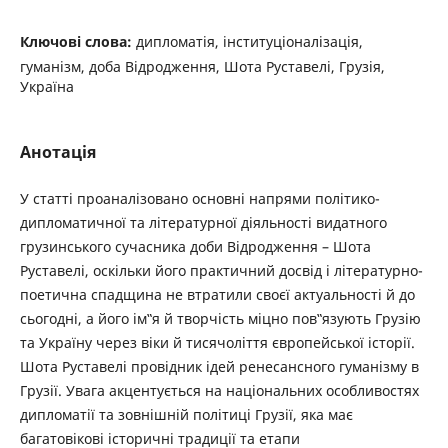
Ключові слова:
дипломатія, інституціоналізація,
гуманізм, доба Відродження, Шота Руставелі, Грузія,
Україна
Анотація
У статті проаналізовано основні напрями політико-
дипломатичної та літературної діяльності видатного
грузинського сучасника доби Відродження – Шота
Руставелі, оскільки його практичний досвід і літературно-
поетична спадщина не втратили своєї актуальності й до
сьогодні, а його ім‟я й творчість міцно пов‟язують Грузію
та Україну через віки й тисячоліття європейської історії.
Шота Руставелі провідник ідей ренесансного гуманізму в
Грузії. Увага акцентується на національних особливостях
дипломатії та зовнішній політиці Грузії, яка має
багатовікові історичні традиції та етапи