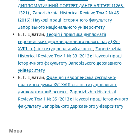
ДИПЛОМАТИЧНИЙ ПОРТРЕТ ДАНТЕ АЛІГ’ЄРІ (1265-
1321)
,
Zaporizhzhia Historical Review: Том 2 № 45
(2016): Наукові праці історичного факультету
Запорізького національного університету
В. Г. Ціватий,
Теорія і практика дипломатії
європейських держав раннього нового часу (ХVІ-
ХVІІІ ст.): інституціональний аспект
,
Zaporizhzhia
Historical Review: Том 1 № 33 (2012): Наукові праці
історичного факультету Запорізького державного
університету
В. Г. Ціватий,
Франція і європейська суспільно-
політична думка ХVІ-ХVІІІ ст.: інституціонально-
дипломатичний аспект
,
Zaporizhzhia Historical
Review: Том 1 № 35 (2013): Наукові праці історичного
факультету Запорізького державного університету
Мова