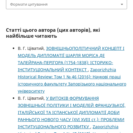
Формати цитування
Статті цього автора (цих авторів), які
найбільше читають
В. Г. Ціватий,
ЗОВНІШНЬОПОЛІТИЧНИЙ КОНЦЕПТ І
МОДЕЛЬ ДИПЛОМАТІЇ ШАРЛЯ МОРІСА ДЕ
ТАЛЕЙРАНА-ПЕРІГОРА (1754-1838): ІСТОРИКО-
ІНСТИТУЦІОНАЛЬНИЙ КОНТЕКСТ
,
Zaporizhzhia
Historical Review: Том 1 № 46 (2016): Наукові праці
історичного факультету Запорізького національного
університету
В. Г. Ціватий,
У ВИТОКІВ ФОРМУВАННЯ
ЗОВНІШНЬОЇ ПОЛІТИКИ І МОДЕЛЕЙ ФРАНЦУЗЬКОЇ,
ІТАЛІЙСЬКОЇ ТА ІСПАНСЬКОЇ ДИПЛОМАТІЇ ДОБИ
РАННЬОГО НОВОГО ЧАСУ (ХVІ ХVІІІ ст.): ПРОБЛЕМИ
ІНСТИТУЦІОНАЛЬНОГО РОЗВИТКУ
,
Zaporizhzhia