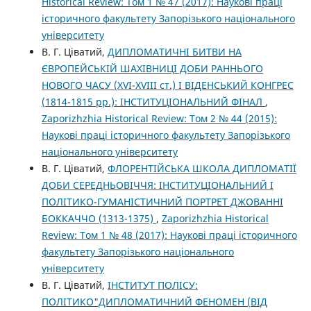
Historical Review: Том 1 № 47 (2017): Наукові праці
історичного факультету Запорізького національного
університету
В. Г. Ціватий,
ДИПЛОМАТИЧНІ БИТВИ НА
ЄВРОПЕЙСЬКІЙ ШАХІВНИЦІ ДОБИ РАННЬОГО
НОВОГО ЧАСУ (ХVІ-ХVІІІ ст.) І ВІДЕНСЬКИЙ КОНГРЕС
(1814-1815 рр.): ІНСТИТУЦІОНАЛЬНИЙ ФІНАЛ
,
Zaporizhzhia Historical Review: Том 2 № 44 (2015):
Наукові праці історичного факультету Запорізького
національного університету
В. Г. Ціватий,
ФЛОРЕНТІЙСЬКА ШКОЛА ДИПЛОМАТІЇ
ДОБИ СЕРЕДНЬОВІЧЧЯ: ІНСТИТУЦІОНАЛЬНИЙ І
ПОЛІТИКО-ГУМАНІСТИЧНИЙ ПОРТРЕТ ДЖОВАННІ
БОККАЧЧО (1313-1375)
,
Zaporizhzhia Historical
Review: Том 1 № 48 (2017): Наукові праці історичного
факультету Запорізького національного
університету
В. Г. Ціватий,
ІНСТИТУТ ПОЛІСУ:
ПОЛІТИКО"ДИПЛОМАТИЧНИЙ ФЕНОМЕН (ВІД