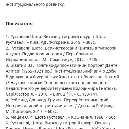
інституціонального розвитку.
Посилання
1. Руставелі Шота. Витязь у тигровій шкурі / Шота
Руставелі. – Київ: АДЕФ-Україна, 2015. – 308с.
2. Руставели Шота. Вепхисткаосани (Витязь в тигровой
шкуре). Подлинная история / Пер. Соломон
Иорданишвили. – М.: Симпозиум, 2014. – 328с.
3. Ціватий В.Г. Політико-дипломатичний портрет Данте
Аліг‘єрі (1265–1321 рр.): інституціональний вимір доби
Відродження й український контекст / Вячеслав Ціватий
// Наукові записки Тернопільського національного
педагогічного університету імені Володимира Гнатюка.
Серія: Історія. – 2016. – Вип. 2 (1). – С. 133-141.
4. Рейфилд Дональд. Грузия. Перекрѐсток империй.
История длиной в три тысячи лет / Дональд Рейфилд. –
М.: КоЛибри, 2017. – 608с.
5. Мацай О.Й. Шота Руставелі. – К.: Знання, 1966. – 50с.
6. Руставелі, Шота. Витязь у тигровій шкурі. Поема /
Перекл. Микола Бажан / Шота Руставелі. – Київ-Харків,