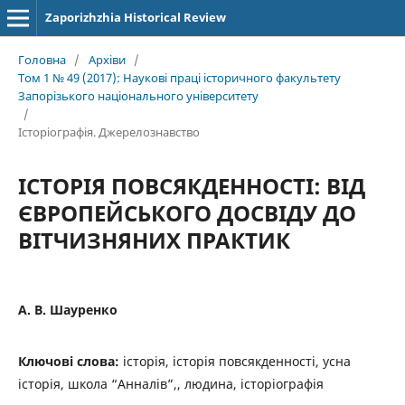
Zaporizhzhia Historical Review
Головна
/
Архіви
/
Том 1 № 49 (2017): Наукові праці історичного факультету
Запорізького національного університету
/
Історіографія. Джерелознавство
ІСТОРІЯ ПОВСЯКДЕННОСТІ: ВІД
ЄВРОПЕЙСЬКОГО ДОСВІДУ ДО
ВІТЧИЗНЯНИХ ПРАКТИК
А. В. Шауренко
Ключові слова:
історія, історія повсякденності, усна
історія, школа “Анналів”,, людина, історіографія