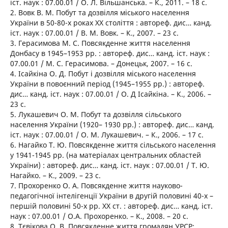
іст. наук : 07.00.01 / О. Л. Вільшанська. – К., 2011. – 18 с.
2. Вовк В. М. Побут та дозвілля міського населення
України в 50-80-х роках ХХ століття : автореф. дис… канд.
іст. наук : 07.00.01 / В. М. Вовк. – К., 2007. – 23 с.
3. Герасимова М. С. Повсякденне життя населення
Донбасу в 1945–1953 рр. : автореф. дис… канд. іст. наук :
07.00.01 / М. С. Герасимова. – Донецьк, 2007. – 16 с.
4. Ісайкіна О. Д. Побут і дозвілля міського населення
України в повоєнний період (1945–1955 рр.) : автореф.
дис… канд. іст. наук : 07.00.01 / О. Д Ісайкіна. – К., 2006. –
23 с.
5. Лукашевич О. М. Побут та дозвілля сільського
населення України (1920– 1930 рр.) : автореф. дис… канд.
іст. наук : 07.00.01 / О. М. Лукашевич. – К., 2006. – 17 с.
6. Нагайко Т. Ю. Повсякденне життя сільського населення
у 1941-1945 рр. (на матеріалах центральних областей
України) : автореф. дис… канд. іст. наук : 07.00.01 / Т. Ю.
Нагайко. – К., 2009. – 23 с.
7. Прохоренко О. А. Повсякденне життя науково-
педагогічної інтелігенції України в другій половині 40-х –
першій половині 50-х рр. ХХ ст. : автореф. дис… канд. іст.
наук : 07.00.01 / О.А. Прохоренко. – К., 2008. – 20 с.
8. Тєвікова О. В. Повсякденне життя громадян УРСР: