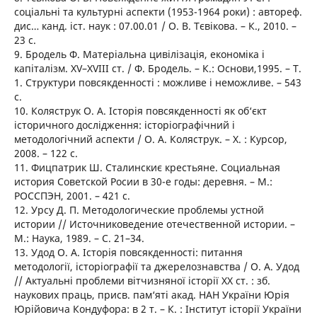
соціальні та культурні аспекти (1953-1964 роки) : автореф.
дис… канд. іст. наук : 07.00.01 / О. В. Тєвікова. – К., 2010. –
23 с.
9. Бродель Ф. Матеріальна цивілізація, економіка і
капіталізм. ХV–ХVІІІ ст. / Ф. Бродель. – К.: Основи,1995. – Т.
1. Структури повсякденності : можливе і неможливе. – 543
с.
10. Коляструк О. А. Історія повсякденності як об‘єкт
історичного дослідження: історіографічний і
методологічний аспекти / О. А. Коляструк. – Х. : Курсор,
2008. – 122 с.
11. Фицпатрик Ш. Сталинскиє крестьяне. Социальная
история Советской Росии в 30-е годы: деревня. – М.:
РОССПЭН, 2001. – 421 с.
12. Урсу Д. П. Методологические проблемы устной
истории // Источниковедение отечественной истории. –
М.: Наука, 1989. – С. 21–34.
13. Удод О. А. Історія повсякденності: питання
методології, історіографії та джерелознавства / О. А. Удод
// Актуальні проблеми вітчизняної історії ХХ ст. : зб.
наукових праць, присв. пам‘яті акад. НАН України Юрія
Юрійовича Кондуфора: в 2 т. – К. : Інститут історії України