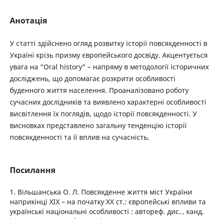
Анотація
У статті здійснено огляд розвитку історії повсякденності в
Україні крізь призму європейського досвіду. Акцентується
увага на “Oral history” – напряму в методології історичних
досліджень, що допомагає розкрити особливості
буденного життя населення. Проаналізовано роботу
сучасних дослідників та виявлено характерні особливості
висвітлення їх поглядів, щодо історії повсякденності. У
висновках представлено загальну тенденцію історії
повсякденності та її вплив на сучасність.
Посилання
1. Вільшанська О. Л. Повсякденне життя міст України
наприкінці ХІХ – на початку ХХ ст.: європейські впливи та
українські національні особливості : автореф. дис… канд.