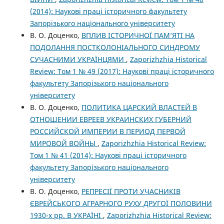
(2014): Наукові праці історичного факультету
Запорізького національного університету
В. О. Доценко,
ВПЛИВ ІСТОРИЧНОЇ ПАМ’ЯТІ НА
ПОДОЛАННЯ ПОСТКОЛОНІАЛЬНОГО СИНДРОМУ
СУЧАСНИМИ УКРАЇНЦЯМИ
,
Zaporizhzhia Historical
Review: Том 1 № 49 (2017): Наукові праці історичного
факультету Запорізького національного
університету
В. О. Доценко,
ПОЛИТИКА ЦАРСКИЙ ВЛАСТЕЙ В
ОТНОШЕНИИ ЕВРЕЕВ УКРАИНСКИХ ГУБЕРНИЙ
РОССИЙСКОЙ ИМПЕРИИ В ПЕРИОД ПЕРВОЙ
МИРОВОЙ ВОЙНЫ
,
Zaporizhzhia Historical Review:
Том 1 № 41 (2014): Наукові праці історичного
факультету Запорізького національного
університету
В. О. Доценко,
РЕПРЕСІЇ ПРОТИ УЧАСНИКІВ
ЄВРЕЙСЬКОГО АГРАРНОГО РУХУ ДРУГОЇ ПОЛОВИНИ
1930-х рр. В УКРАЇНІ
,
Zaporizhzhia Historical Review: