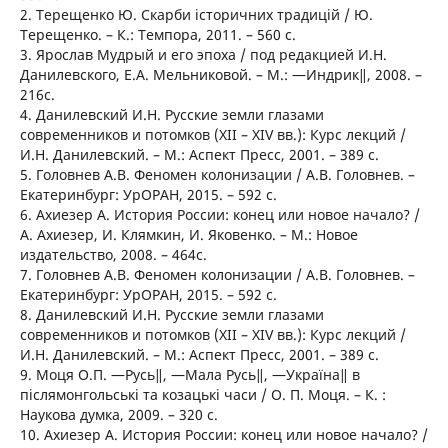
2. Терещенко Ю. Скарби історичних традицій / Ю.
Терещенко. – К.: Темпора, 2011. – 560 с.
3. Ярослав Мудрый и его эпоха / под редакцией И.Н.
Данилевского, Е.А. Мельниковой. – М.: ―Индрик‖, 2008. –
216с.
4. Данилевский И.Н. Русские земли глазами
современников и потомков (ХІІ – ХІV вв.): Курс лекций /
И.Н. Данилевский. – М.: Аспект Пресс, 2001. – 389 с.
5. Головнев А.В. Феномен колонизации / А.В. Головнев. –
Екатеринбург: УрОРАН, 2015. – 592 с.
6. Ахиезер А. История России: конец или новое начало? /
А. Ахиезер, И. Клямкин, И. Яковенко. – М.: Новое
издательство, 2008. – 464с.
7. Головнев А.В. Феномен колонизации / А.В. Головнев. –
Екатеринбург: УрОРАН, 2015. – 592 с.
8. Данилевский И.Н. Русские земли глазами
современников и потомков (ХІІ – ХІV вв.): Курс лекций /
И.Н. Данилевский. – М.: Аспект Пресс, 2001. – 389 с.
9. Моця О.П. ―Русь‖, ―Мала Русь‖, ―Україна‖ в
післямонгольські та козацькі часи / О. П. Моця. – К. :
Наукова думка, 2009. – 320 с.
10. Ахиезер А. История России: конец или новое начало? /