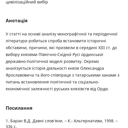
цивілізаційний вибір
Анотація
У статті на основі аналізу монографічної та періодичної
літератури робиться спроба встановити історичні
обставини, причини, які призвели в середині ХІІІ ст. до
вибору князями Північно-Східної Русі ординської
державно-політичної моделі розвитку. Окремо
аналізується історія діяльності князя Олександра
Ярославовича та його співпраця з татарськими ханами з
питань встановлення політичної та соціально-
економічної залежності руських князівств від Орди.
Посилання
1. Баран В.Д. Давні слов‘яни. – К.: Альтернативи, 1998. –
336 с.