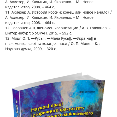
А. Ахиезер, И. Клямкин, И. Яковенко. – М.: Новое
издательство, 2008. – 464 с.
11. Ахиезер А. История России: конец или новое начало? /
А. Ахиезер, И. Клямкин, И. Яковенко. – М.: Новое
издательство, 2008. – 464 с.
12. Головнев А.В. Феномен колонизации / А.В. Головнев. –
Екатеринбург: УрОРАН, 2015. – 592 с.
13. Моця О.П. ―Русь‖, ―Мала Русь‖, ―Україна‖ в
післямонгольські та козацькі часи / О. П. Моця. - К. :
Наукова думка, 2009. – 320 с.