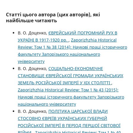
Статті цього автора (цих авторів), які
найбільше читають
В. О. Доценко,
ЄВРЕЙСЬКИЙ ПОГРОМНИЙ РУХ В
УКРАЇНІ В 1917-1920 рр.
,
Zaporizhzhia Historical
Review: Том 1 № 38 (2014): Наукові праці історичного
факультету Запорізького національного
університету
В. О. Доценко,
СОЦІАЛЬНО-ЕКОНОМІЧНЕ
СТАНОВИЩЕ ЄВРЕЙСЬКОЇ ГРОМАДИ УКРАЇНСЬКИХ
ЗЕМЕЛЬ РОСІЙСЬКОЇ ІМПЕРІЇ У ХІХ СТОЛІТТІ
,
Zaporizhzhia Historical Review: Том 1 № 43 (2015):
Наукові праці історичного факультету Запорізького
національного університету
В. О. Доценко,
ПОЛІТИКА ЦАРСЬКОЇ ВЛАДИ
СТОСОВНО ЄВРЕЇВ УКРАЇНСЬКИХ ГУБЕРНІЙ
РОСІЙСЬКОЇ ІМПЕРІЇ В ПЕРІОД ПЕРШОЇ СВІТОВОЇ
ВІЙНИ
,
Zaporizhzhia Historical Review: Том 1 № 40