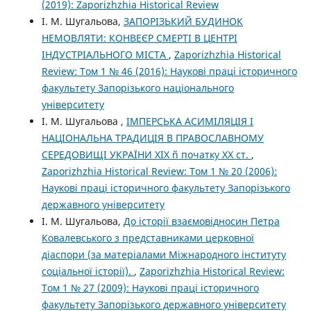
(2019): Zaporizhzhia Historical Review
І. М. Шугальова,
ЗАПОРІЗЬКИЙ БУДИНОК
НЕМОВЛЯТИ: КОНВЕЄР СМЕРТІ В ЦЕНТРІ
ІНДУСТРІАЛЬНОГО МІСТА
,
Zaporizhzhia Historical
Review: Том 1 № 46 (2016): Наукові праці історичного
факультету Запорізького національного
університету
І. М. Шугальова ,
ІМПЕРСЬКА АСИМІЛЯЦІЯ І
НАЦІОНАЛЬНА ТРАДИЦІЯ В ПРАВОСЛАВНОМУ
СЕРЕДОВИЩІ УКРАЇНИ ХІХ ñ початку ХХ ст.
,
Zaporizhzhia Historical Review: Том 1 № 20 (2006):
Наукові праці історичного факультету Запорізького
державного університету
І. М. Шугальова,
До історії взаємовідносин Петра
Ковалевського з представниками церковної
діаспори (за матеріалами Міжнародного інституту
соціальної історії).
,
Zaporizhzhia Historical Review:
Том 1 № 27 (2009): Наукові праці історичного
факультету Запорізького державного університету