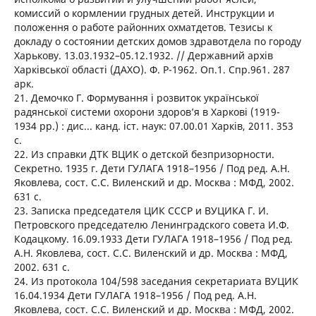
комиссий о кормлении грудных детей. Инструкции и
положення о работе районних охматдетов. Тезисы к
докладу о состоянии детских домов здравотдела по городу
Харькову. 13.03.1932–05.12.1932. // Державний архів
Харківської області (ДАХО). Ф. Р-1962. Оп.1. Спр.961. 287
арк.
21. Демочко Г. Формування і розвиток української
радянської системи охорони здоров’я в Харкові (1919-
1934 рр.) : дис... канд. іст. наук: 07.00.01 Харків, 2011. 353
с.
22. Из справки ДТК ВЦИК о детской безпризорности.
Секретно. 1935 г. Дети ГУЛАГА 1918–1956 / Под ред. А.Н.
Яковлева, сост. С.С. Виленский и др. Москва : МФД, 2002.
631 с.
23. Записка председателя ЦИК СССР и ВУЦИКА Г. И.
Петровского председателю Ленинградского совета И.Ф.
Кодацкому. 16.09.1933 Дети ГУЛАГА 1918–1956 / Под ред.
А.Н. Яковлева, сост. С.С. Виленский и др. Москва : МФД,
2002. 631 с.
24. Из протокола 104/598 заседания секретариата ВУЦИК
16.04.1934 Дети ГУЛАГА 1918–1956 / Под ред. А.Н.
Яковлева, сост. С.С. Виленский и др. Москва : МФД, 2002.