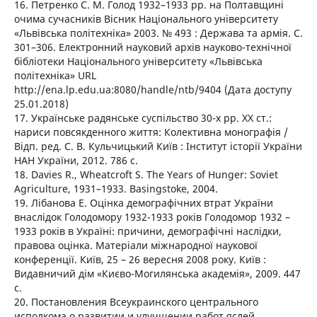
16. Петренко С. М. Голод 1932–1933 рр. на Полтавщині
очима сучасників Вісник Національного університету
«Львівська політехніка» 2003. № 493 : Держава та армія. С.
301–306. Електронний науковий архів науково-технічної
бібліотеки Національного університету «Львівська
політехніка» URL
http://ena.lp.edu.ua:8080/handle/ntb/9404 (Дата доступу
25.01.2018)
17. Українське радянське суспільство 30-х рр. XX ст.:
нариси повсякденного життя: Колективна монографія /
Відп. ред. С. В. Кульчицький Київ : Інститут історії України
НАН України, 2012. 786 с.
18. Davies R., Wheatcroft S. The Years of Hunger: Soviet
Agriculture, 1931–1933. Basingstoke, 2004.
19. Лібанова Е. Оцінка демографічних втрат України
внаслідок Голодомору 1932-1933 років Голодомор 1932 –
1933 років в Україні: причини, демографічні наслідки,
правова оцінка. Матеріали міжнародної наукової
конференції. Київ, 25 – 26 вересня 2008 року. Київ :
Видавничий дім «Києво-Могилянська академія», 2009. 447
с.
20. Постановления Всеукраинского центрального
исполкома о развитии и улучшении работ яслей,