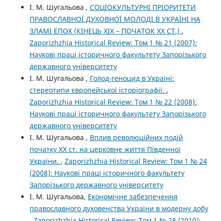
І. М. Шугальова ,
СОЦІОКУЛЬТУРНІ ПРІОРИТЕТИ
ПРАВОСЛАВНОЇ ДУХОВНОЇ МОЛОДІ В УКРАЇНІ НА
ЗЛАМІ ЕПОХ (КІНЕЦЬ ХІХ – ПОЧАТОК ХХ СТ.)
,
Zaporizhzhia Historical Review: Том 1 № 21 (2007):
Наукові праці історичного факультету Запорізького
державного університету
І. М. Шугальова ,
Голод-геноцид в Україні:
стереотипи європейської історіографії.
,
Zaporizhzhia Historical Review: Том 1 № 22 (2008):
Наукові праці історичного факультету Запорізького
державного університету
І. М. Шугальова ,
Вплив революційних подій
початку ХХ ст. на церковне життя Південної
України.
,
Zaporizhzhia Historical Review: Том 1 № 24
(2008): Наукові праці історичного факультету
Запорізького державного університету
І. М. Шугальова,
Економічне забезпечення
православного духовенства України в модерну добу
,
Zaporizhzhia Historical Review: Том 1 № 28 (2010):