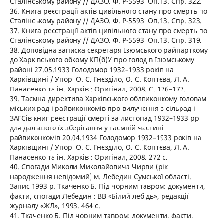
Сталінському району // ДАЗО. Ф. Р-5593. Оп.13. Спр. 322.
36. Книга реєстрації актів цивільного стану про смерть по
Сталінському району // ДАЗО. Ф. Р-5593. Оп.13. Спр. 323.
37. Книга реєстрації актів цивільного стану про смерть по
Сталінському району // ДАЗО. Ф. Р-5593. Оп.13. Спр. 319.
38. Доповідна записка секретаря Ізюмського райпарткому
до Харківського обкому КП(б)У про голод в Ізюмському
районі 27.05.1933 Голодомор 1932–1933 років на
Харківщині / Упор. О. С. Гнєзділо, О. С. Коптєва, Л. А.
Панасенко та ін. Харків : Оригінал, 2008. С. 176–177.
39. Таємна директива Харківського облвиконкому головам
міських рад і райвиконкомів про вилучення з сільрад і
ЗАГСів книг реєстрації смерті за листопад 1932–1933 рр.
для дальшого їх зберігання у таємній частині
райвиконкомів 20.04.1934 Голодомор 1932–1933 років на
Харківщині / Упор. О. С. Гнєзділо, О. С. Коптєва, Л. А.
Панасенко та ін. Харків : Оригінал, 2008. 272 с.
40. Спогади Миколи Миколайовича Чирви (рік
народження невідомий) м. Лебедин Сумської області.
Запис 1993 р. Ткаченко Б. Під чорним тавром: документи,
факти, спогади Лебедин : ВВ «Білий лебідь», редакції
журналу «ЖЛ», 1993. 464 с.
41. Ткаченко Б. Під чорним тавром: документи, факти,