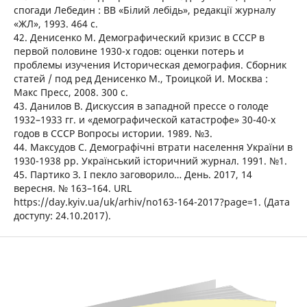
спогади Лебедин : ВВ «Білий лебідь», редакції журналу
«ЖЛ», 1993. 464 с.
42. Денисенко М. Демографический кризис в СССР в
первой половине 1930-х годов: оценки потерь и
проблемы изучения Историческая демография. Сборник
статей / под ред Денисенко М., Троицкой И. Москва :
Макс Пресс, 2008. 300 с.
43. Данилов В. Дискуссия в западной прессе о голоде
1932–1933 гг. и «демографической катастрофе» 30-40-х
годов в СССР Вопросы истории. 1989. №3.
44. Максудов С. Демографічні втрати населення України в
1930-1938 рр. Український історичний журнал. 1991. №1.
45. Партико З. І пекло заговорило… День. 2017, 14
вересня. № 163–164. URL
https://day.kyiv.ua/uk/arhiv/no163-164-2017?page=1. (Дата
доступу: 24.10.2017).