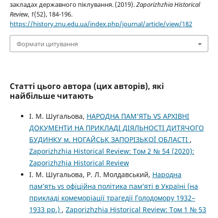
закладах державного піклування. (2019).
Zaporizhzhia Historical
Review
,
1
(52), 184-196.
https://history.znu.edu.ua/index.php/journal/article/view/182
Формати цитування
Статті цього автора (цих авторів), які
найбільше читають
І. М. Шугальова,
НАРОДНА ПАМ’ЯТЬ VS АРХІВНІ
ДОКУМЕНТИ НА ПРИКЛАДІ ДІЯЛЬНОСТІ ДИТЯЧОГО
БУДИНКУ м. НОГАЙСЬК ЗАПОРІЗЬКОЇ ОБЛАСТІ
,
Zaporizhzhia Historical Review: Том 2 № 54 (2020):
Zaporizhzhia Historical Review
І. М. Шугальова, Р. Л. Молдавський,
Народна
пам’ять vs офіційна політика пам’яті в Україні (на
прикладі комеморіації трагедії Голодомору 1932–
1933 рр.)
,
Zaporizhzhia Historical Review: Том 1 № 53