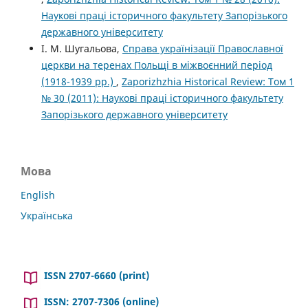
Наукові праці історичного факультету Запорізького
державного університету
І. М. Шугальова,
Справа українізації Православної
церкви на теренах Польщі в міжвоєнний період
(1918-1939 рр.)
,
Zaporizhzhia Historical Review: Том 1
№ 30 (2011): Наукові праці історичного факультету
Запорізького державного університету
Мова
English
Українська
ISSN 2707-6660 (print)
ISSN: 2707-7306 (online)