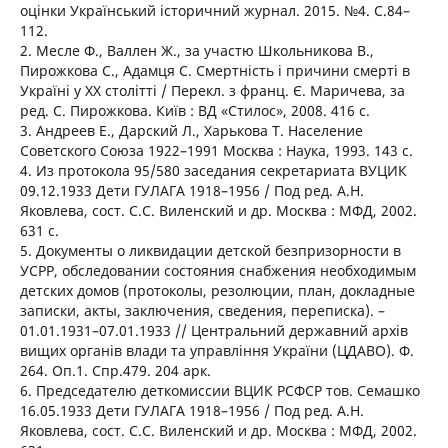
оцінки Український історичний журнал. 2015. №4. С.84–
112.
2. Месле Ф., Валлен Ж., за участю Школьникова В.,
Пирожкова С., Адамця С. Смертність і причини смерті в
Україні у ХХ столітті / Перекл. з франц. Є. Маричева, за
ред. С. Пирожкова. Київ : ВД «Стилос», 2008. 416 с.
3. Андреев Е., Дарский Л., Харькова Т. Население
Советского Союза 1922–1991 Москва : Наука, 1993. 143 с.
4. Из протокола 95/580 заседания секретариата ВУЦИК
09.12.1933 Дети ГУЛАГА 1918–1956 / Под ред. А.Н.
Яковлева, сост. С.С. Виленский и др. Москва : МФД, 2002.
631 с.
5. Документы о ликвидации детской безпризорности в
УСРР, обследовании состояния снабжения необходимым
детских домов (протоколы, резолюции, план, докладные
записки, акты, заключения, сведения, переписка). –
01.01.1931–07.01.1933 // Центральний державний архів
вищих органів влади та управління України (ЦДАВО). Ф.
264. Оп.1. Спр.479. 204 арк.
6. Председателю деткомиссии ВЦИК РСФСР тов. Семашко
16.05.1933 Дети ГУЛАГА 1918–1956 / Под ред. А.Н.
Яковлева, сост. С.С. Виленский и др. Москва : МФД, 2002.