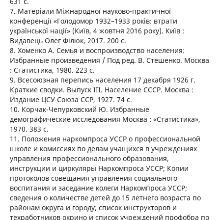
631 с.
7. Матеріали Міжнародної науково-практичної
конференції «Голодомор 1932–1933 років: втрати
української нації» (Київ, 4 жовтня 2016 року). Київ :
Видавець Олег Філюк, 2017. 200 с.
8. Хоменко А. Семья и воспроизводство населения:
Избранные произведения / Под ред. В. Стешенко. Москва
: Статистика, 1980. 223 с.
9. Всесоюзная перепись населения 17 декабря 1926 г.
Краткие сводки. Выпуск ІІІ. Население СССР. Москва :
Издание ЦСУ Союза ССР, 1927. 74 с.
10. Корчак-Чепурковский Ю. Избранные
демографические исследования Москва : «Статистика»,
1970. 383 с.
11. Положения наркомпроса УССР о профессиональной
школе и комиссиях по делам учащихся в учреждениях
управления профессионального образования,
инструкции и циркуляры Наркомпроса УССР; Копии
протоколов совещания управления социального
воспитания и заседание колеги Наркомпроса УССР;
сведения о количестве детей до 15 летнего возраста по
районам округа и городу; список инструкторов и
техработников окрино и список учреждений профобра по