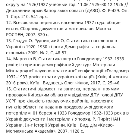
округу на 1926/1927 учебный год. 11.06.1925–30.12.1926 //
Державний архів Запорізької області (ДАЗО). Ф. Р-429. Оп.
1. Спр. 210. 541 арк.
12. Всесоюзная перепись населения 1937 года: общие
итоги. Сборник документов и материалов. Москва :
РОСПЄН, 2007. 320 с.
13. Гладун О. Рудницький О. Статистика населення в
Україні в 1920–1930-ті роки Демографія та соціальна
економіка 2009. № 2. С. 48-57.
14. Марочко В. Статистика жертв Голодомору 1932–1933
років: історично-демографічний дискурс Матеріали
Міжнародної науково-практичної конференції «Голодомор
1932–1933 років: втрати української нації» (Київ, 4 жовтня
2016 року). Київ : Видавець Олег Філюк, 2017. С. 25–46.
15. Статистичі відомості та записка, передані прямим
проводом Київським обласним відділом ДПУ голові ДПУ
УСРР про кількість голодуючих районів, населених
пунктів області та надання продовольчої допомоги
потерпілим. 01 березня 1933 Голодомор 1932–1933 років в
Україні: документи і матеріали / Упоряд. Р. Пиріг; НАН
України. Ін-т історії України. Київ : Вид. дім «Києво-
Могилянська Академія», 2007. 1128 с.