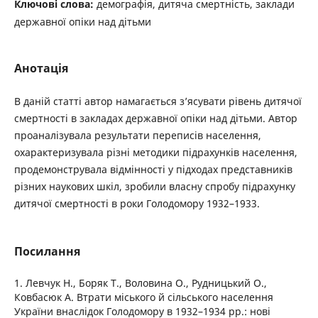
Ключові слова:
демографія, дитяча смертність, заклади
державної опіки над дітьми
Анотація
В даній статті автор намагається з’ясувати рівень дитячої
смертності в закладах державної опіки над дітьми. Автор
проаналізувала результати переписів населення,
охарактеризувала різні методики підрахунків населення,
продемонструвала відмінності у підходах представників
різних наукових шкіл, зробили власну спробу підрахунку
дитячої смертності в роки Голодомору 1932–1933.
Посилання
1. Левчук Н., Боряк Т., Воловина О., Рудницький О.,
Ковбасюк А. Втрати міського й сільського населення
України внаслідок Голодомору в 1932–1934 рр.: нові