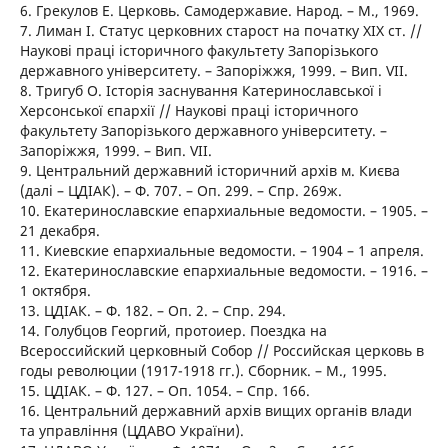
6. Грекулов Е. Церковь. Самодержавие. Народ. – М., 1969.
7. Лиман І. Статус церковних старост на початку ХІХ ст. //
Наукові праці історичного факультету Запорізького
державного університету. – Запоріжжя, 1999. – Вип. VII.
8. Тригуб О. Історія заснування Катеринославської і
Херсонської єпархії // Наукові праці історичного
факультету Запорізького державного університету. –
Запоріжжя, 1999. – Вип. VII.
9. Центральний державний історичний архів м. Києва
(далі – ЦДІАК). – Ф. 707. – Оп. 299. – Спр. 269ж.
10. Екатеринославские епархиальные ведомости. – 1905. –
21 декабря.
11. Киевские епархиальные ведомости. – 1904 – 1 апреля.
12. Екатеринославские епархиальные ведомости. – 1916. –
1 октября.
13. ЦДІАК. – Ф. 182. – Оп. 2. – Спр. 294.
14. Голубцов Георгий, протоиер. Поездка на
Всероссийский церковный Собор // Российская церковь в
годы революции (1917-1918 гг.). Сборник. – М., 1995.
15. ЦДІАК. – Ф. 127. – Оп. 1054. – Спр. 166.
16. Центральний державний архів вищих органів влади
та управління (ЦДАВО України).