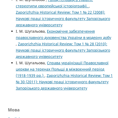
стереотипи європейської історіографії.
,
Zaporizhzhia Historical Review: Том 1 № 22 (2008):
Наукові праці історичного факультету Запорізького
державного університету
І. М. Шугальова,
Економічне забезпечення
православного духовенства України в модерну добу
,
Zaporizhzhia Historical Review: Том 1 № 28 (2010):
Наукові праці історичного факультету Запорізького
державного університету
І. М. Шугальова,
Справа українізації Православної
церкви на теренах Польщі в міжвоєнний період
(1918-1939 рр.)
,
Zaporizhzhia Historical Review: Том 1
№ 30 (2011): Наукові праці історичного факультету
Запорізького державного університету
Мова