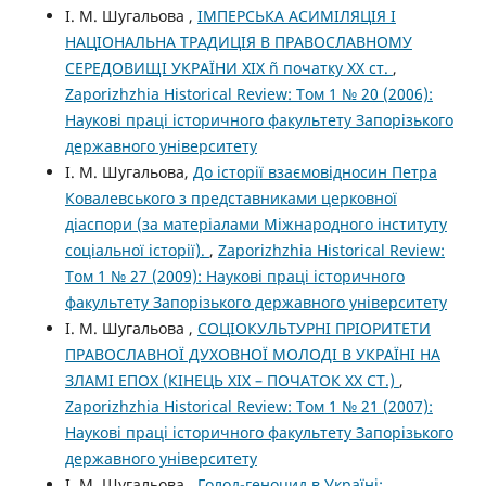
І. М. Шугальова ,
ІМПЕРСЬКА АСИМІЛЯЦІЯ І
НАЦІОНАЛЬНА ТРАДИЦІЯ В ПРАВОСЛАВНОМУ
СЕРЕДОВИЩІ УКРАЇНИ ХІХ ñ початку ХХ ст.
,
Zaporizhzhia Historical Review: Том 1 № 20 (2006):
Наукові праці історичного факультету Запорізького
державного університету
І. М. Шугальова,
До історії взаємовідносин Петра
Ковалевського з представниками церковної
діаспори (за матеріалами Міжнародного інституту
соціальної історії).
,
Zaporizhzhia Historical Review:
Том 1 № 27 (2009): Наукові праці історичного
факультету Запорізького державного університету
І. М. Шугальова ,
СОЦІОКУЛЬТУРНІ ПРІОРИТЕТИ
ПРАВОСЛАВНОЇ ДУХОВНОЇ МОЛОДІ В УКРАЇНІ НА
ЗЛАМІ ЕПОХ (КІНЕЦЬ ХІХ – ПОЧАТОК ХХ СТ.)
,
Zaporizhzhia Historical Review: Том 1 № 21 (2007):
Наукові праці історичного факультету Запорізького
державного університету
І. М. Шугальова ,
Голод-геноцид в Україні: