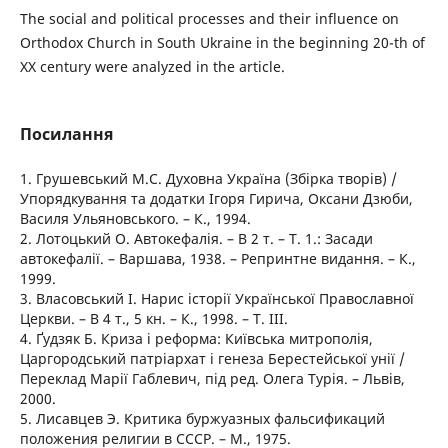
The social and political processes and their influence on
Orthodox Church in South Ukraine in the beginning 20-th of
XX century were analyzed in the article.
Посилання
1. Грушевський М.С. Духовна Україна (Збірка творів) /
Упорядкування та додатки Ігоря Гирича, Оксани Дзюби,
Василя Ульяновського. – К., 1994.
2. Лотоцький О. Автокефалія. – В 2 т. – Т. 1.: Засади
автокефалії. – Варшава, 1938. – Репринтне видання. – К.,
1999.
3. Власовський І. Нарис історії Української Православної
Церкви. – В 4 т., 5 кн. – К., 1998. – Т. ІІІ.
4. Ґудзяк Б. Криза і реформа: Київська митрополія,
Царгородський патріархат і генеза Берестейської унії /
Переклад Марії Габлевич, під ред. Олега Турія. – Львів,
2000.
5. Лисавцев Э. Критика буржуазных фальсификаций
положения религии в СССР. – М., 1975.