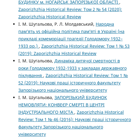
БУДИНКУ м. НОГАЙСЬК ЗАПОРІЗЬКОЇ ОБЛАСТІ
,
Zaporizhzhia Historical Review: Том 2 № 54 (2020):
Zaporizhzhia Historical Review
І. М. Шугальова, Р. Л. Молдавський,
Народна
пам’ять vs офіційна політика пам’яті в Україні (на
прикладі комеморіації трагедії Голодомору 1932–
1933 рр.)
,
Zaporizhzhia Historical Review: Том 1 № 53
(2019): Zaporizhzhia Historical Review
І. М. Шугальова,
Динаміка дитячої смертності в
роки Голодомору 1932-1933 у закладах державного
піклування
,
Zaporizhzhia Historical Review: Том 1 №
52 (2019): Наукові праці історичного факультету
Запорізького національного університету
І. М. Шугальова,
ЗАПОРІЗЬКИЙ БУДИНОК
НЕМОВЛЯТИ: КОНВЕЄР СМЕРТІ В ЦЕНТРІ
ІНДУСТРІАЛЬНОГО МІСТА
,
Zaporizhzhia Historical
Review: Том 1 № 46 (2016): Наукові праці історичного
факультету Запорізького національного
університету