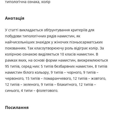
типологічна ознака, колір
Анотація
У статті викладається обґрунтування критеріїв для
побудови типологічних рядів намистин, як
найчисельніших знахідок у жіночих пізньосарматських
похованнях. Так класоутворюючу роль відіграє колір. За
колірною ознакою виділяється 10 класів намистин. В
рамках яких, на основі форми намистин, виокремлюються
95 типів, серед них: 5 типів безбарвних намистин, 8 типів
намистин білого кольору, 9 типів – чорного, 9 типів –
червоного, 15 типів – помаранчевого, 12 типів – жовтого,
12 типів – зеленого, 9 типів – блакитного, 12 типів –
синього, 4 типи – фіолетового.
Посилання