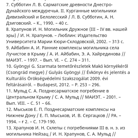
7. Субботин Л. В. Сарматские древности Днестро-
Дунайского междуречья. ІІ. Курганные могильники
Дивизийский и Белолесский / Л. В. Субботин, А. Н.
Дзиговский. – К., 1990. – 40 с.
8. Храпунов И. Н. Могильник Дружное (III – IV вв. нашей
эры) / И. Н. Храпунов. – Люблин: Издательство
Университета Марии Кюри-Склодовской, 2002. – 313 с.
9. Айбабин А. И. Ранние комплексы могильника села
Лучистое в Крыму / А. И. Айбабин, Э. А. Хайрединова //
МАИЭТ. – 1997. – Вып. VI. – С. 274 – 311.
10. Gyöngyi G. Szarmata temetőrészletek Makó környékéről
(Csongrád megye) / Gulyás Gyöngyi // Évkönyv és jelentés a
Kulturális Örökségvédelmi Szakszogálat 2009. évi
feltárásairól. – Budapest, 2012. – P. 253 – 296.
11. Мульд С. А. Позднесарматское погребение в
Центральном Крыму / С. А. Мульд // МАИЭТ. – 2001. –
Вып. VIII. – С. 51 – 66.
12. Мыськов Е. П. Позднесарматские комплексы на
Нижнем Дону / Е. П. Мыськов, И. В. Сергацков // РА. –
1994. – ғ 2. – С. 179-190.
13. Храпунов И. Н. Склепы с погребениями III в. н. э. из
могильника Нейзац / И. Н. Храпунов, С. А. Мульд //