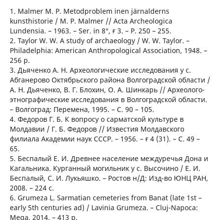
1. Malmer M. P. Metodproblem inen järnalderns
kunsthistorie / M. P. Malmer // Acta Archeologica
Lundensia. – 1963. – Ser. in 8°, ғ 3. – Р. 250 – 255.
2. Taylor W. W. A study of archaeology / W. W. Taylor. –
Philadelphia: American Anthropological Association, 1948. –
256 p.
3. Дьяченко А. Н. Археологические исследования у с.
Абганерово Октябрьского района Волгоградской области /
А. Н. Дьяченко, В. Г. Блохин, О. А. Шинкарь // Археолого-
этнографические исследования в Волгоградской области.
– Волгоград: Перемена, 1995. – С. 90 – 105.
4. Федоров Г. Б. К вопросу о сарматской культуре в
Молдавии / Г. Б. Федоров // Известия Молдавского
филиала Академии наук СССР. – 1956. – ғ 4 (31). – С. 49 –
65.
5. Беспалый Е. И. Древнее население междуречья Дона и
Кагальника. Курганный могильник у с. Высочино / Е. И.
Беспалый, С. И. Лукьяшко. – Ростов н/Д: Изд-во ЮНЦ РАН,
2008. – 224 с.
6. Grumeza L. Sarmatian cemeteries from Banat (late 1st –
early 5th centuries ad) / Lavinia Grumeza. – Cluj-Napoca:
Mega, 2014. – 413 p.