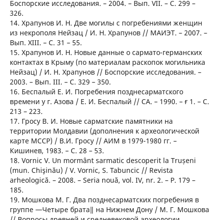
Боспорские исследования. – 2004. – Вып. VII. – С. 299 –
326.
14. Храпунов И. Н. Две могилы с погребениями женщин
из некрополя Нейзац / И. Н. Храпунов // МАИЭТ. – 2007. –
Вып. XIII. – С. 31 – 55.
15. Храпунов И. Н. Новые данные о сармато-германских
контактах в Крыму (по материалам раскопок могильника
Нейзац) / И. Н. Храпунов // Боспорские исследования. –
2003. – Вып. III. – С. 329 – 350.
16. Беспалый Е. И. Погребения позднесарматского
времени у г. Азова / Е. И. Беспалый // СА. – 1990. – ғ 1. – С.
213 – 223.
17. Гросу В. И. Новые сарматские памятники на
территории Молдавии (дополнения к археологической
карте МССР) / В.И. Гросу // АИМ в 1979-1980 гг. –
Кишинев, 1983. – С. 28 – 53.
18. Vornic V. Un mormânt sarmatic descoperit la Trușeni
(mun. Chişinău) / V. Vornic, S. Tabuncic // Revista
arheologică. – 2008. – Seria nouă, vol. IV, nr. 2. – P. 179 –
185.
19. Мошкова М. Г. Два позднесарматских погребения в
группе ―Четыре брата‖ на Нижнем Дону / М. Г. Мошкова
// Вопросы древней и средневековой археологии