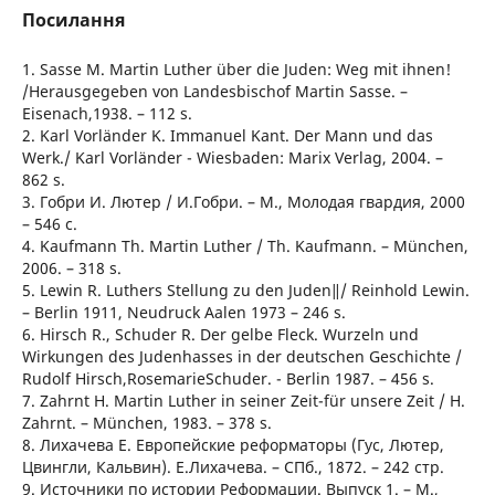
Посилання
1. Sasse M. Martin Luther über die Juden: Weg mit ihnen!
/Herausgegeben von Landesbischof Martin Sasse. –
Eisenach,1938. – 112 s.
2. Karl Vorländer K. Immanuel Kant. Der Mann und das
Werk./ Karl Vorländer - Wiesbaden: Marix Verlag, 2004. –
862 s.
3. Гобри И. Лютер / И.Гобри. – М., Молодая гвардия, 2000
– 546 с.
4. Kaufmann Th. Martin Luther / Th. Kaufmann. – München,
2006. – 318 s.
5. Lewin R. Luthers Stellung zu den Juden‖/ Reinhold Lewin.
– Berlin 1911, Neudruck Aalen 1973 – 246 s.
6. Hirsch R., Schuder R. Der gelbe Fleck. Wurzeln und
Wirkungen des Judenhasses in der deutschen Geschichte /
Rudolf Hirsch,RosemarieSchuder. - Berlin 1987. – 456 s.
7. Zahrnt H. Martin Luther in seiner Zeit-für unsere Zeit / H.
Zahrnt. – München, 1983. – 378 s.
8. Лихачева Е. Европейские реформаторы (Гус, Лютер,
Цвингли, Кальвин). Е.Лихачева. – СПб., 1872. – 242 стр.
9. Источники по истории Реформации. Выпуск 1. – М.,