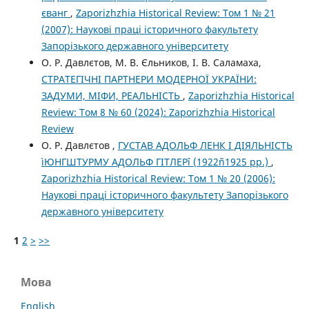
єванг
,
Zaporizhzhia Historical Review: Том 1 № 21
(2007): Наукові праці історичного факультету
Запорізького державного університету
О. Р. Давлєтов, М. В. Єльников, І. В. Саламаха,
СТРАТЕГІЧНІ ПАРТНЕРИ МОДЕРНОЇ УКРАЇНИ:
ЗАДУМИ, МІФИ, РЕАЛЬНІСТЬ
,
Zaporizhzhia Historical
Review: Том 8 № 60 (2024): Zaporizhzhia Historical
Review
О. Р. Давлєтов ,
ГУСТАВ АДОЛЬФ ЛЕНК І ДІЯЛЬНІСТЬ
ìЮНГШТУРМУ АДОЛЬФ ГІТЛЕРî (1922ñ1925 рр.)
,
Zaporizhzhia Historical Review: Том 1 № 20 (2006):
Наукові праці історичного факультету Запорізького
державного університету
1
2
>
>>
Мова
English