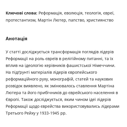
Ключові слова:
Реформація, еволюція, теологія, євреї,
протестантизм, Мартін Лютер, папство, християнство
Анотація
У статті досліджується трансформація поглядів лідерів
Реформації на роль євреїв в релігійному питанні, та їх
вплив на ідеологію керівників фашистської Німеччини.
На підґрунті матеріалів лідерів європейського
реформаційного руху, монографій, статей та наукових
розвідок виявлено, як змінювалось ставлення Мартіна
Лютера та його прибічників до єврейського населення в
Європі. Також досліджується, яким чином ідеї лідерів
Реформації щодо єврейства використовувались лідерами
Третього Рейху у 1933-1945 рр.