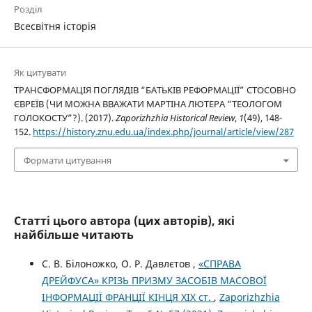
Розділ
Всесвітня історія
Як цитувати
ТРАНСФОРМАЦІЯ ПОГЛЯДІВ “БАТЬКІВ РЕФОРМАЦІЇ” СТОСОВНО
ЄВРЕЇВ (ЧИ МОЖНА ВВАЖАТИ МАРТІНА ЛЮТЕРА “ТЕОЛОГОМ
ГОЛОКОСТУ”?). (2017).
Zaporizhzhia Historical Review
,
1
(49), 148-
152.
https://history.znu.edu.ua/index.php/journal/article/view/287
Формати цитування
Статті цього автора (цих авторів), які
найбільше читають
С. В. Білоножко, О. Р. Давлєтов ,
«СПРАВА
ДРЕЙФУСА» КРІЗЬ ПРИЗМУ ЗАСОБІВ МАСОВОЇ
ІНФОРМАЦІЇ ФРАНЦІЇ КІНЦЯ ХІХ ст.
,
Zaporizhzhia