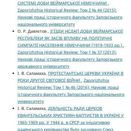
СИСТЕМІ ДОБИ ВЕЙМАРСЬКОЇ НІМЕЧЧИНИ
,
Zaporizhzhia Historical Review: Том 2 № 44 (2015):
Наукові праці історичного факультету Запорізького
національного університету
О. Р. Давлєтов ,
З'ЇЗДИ НСДАП ДОБИ ВЕЙМАРСЬКОЇ
РЕСПУБЛІКИ ЯК ЗАСІБ ВПЛИВУ НА ПОЛІТИЧНІ
СИМПАТІЇ НАСЕЛЕННЯ НІМЕЧЧИНИ (1919-1933 рр.)
,
Zaporizhzhia Historical Review: Том 1 № 37 (2013):
Наукові праці історичного факультету Запорізького
державного університету
І. В. Саламаха,
ПРОТЕСТАНТСЬКІ ЦЕРКВИ УКРАЇНИ В
РОКИ ДРУГОЇ СВІТОВОЇ ВІЙНИ
,
Zaporizhzhia
Historical Review: Том 1 № 46 (2016): Наукові праці
історичного факультету Запорізького національного
університету
І. В. Саламаха,
ДІЯЛЬНІСТЬ РАДИ ЦЕРКОВ
ЄВАНГЕЛЬСЬКИХ ХРИСТИЯН-БАПТИСТІВ В УКРАЇНІ У
1965-1969 рр. У 1944 р. в СРСР за ініціативою
радянського керівництва було засновано Союз