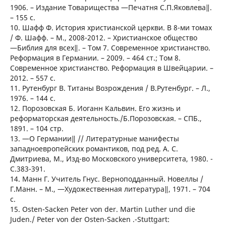
1906. – Издание Товарищества ―Печатня С.П.Яковлева‖.
– 155 с.
10. Шафф Ф. История христианской церкви. В 8-ми томах
/ Ф. Шафф. – М., 2008-2012. – Христианское общество
―Библия для всех‖. – Том 7. Современное христианство.
Реформация в Германии. – 2009. – 464 ст.; Том 8.
Современное христианство. Реформация в Швейцарии. –
2012. – 557 с.
11. Рутенбург В. Титаны Возрождения / В.Рутенбург. – Л.,
1976. – 144 с.
12. Порозовская Б. Иоганн Кальвин. Его жизнь и
реформаторская деятельность./Б.Порозовская. – СПБ.,
1891. – 104 стр.
13. ―О Германии‖ // Литературные манифесты
западноевропейских романтиков, под ред. А. С.
Дмитриева, М., Изд-во Московского университета, 1980. -
С.383-391.
14. Манн Г. Учитель Гнус. Верноподданный. Новеллы /
Г.Манн. – М., ―Художественная литература‖, 1971. – 704
с.
15. Osten-Sacken Peter von der. Martin Luther und die
Juden./ Peter von der Osten-Sacken .-Stuttgart: