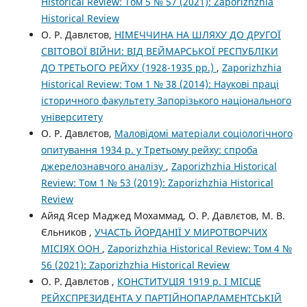
Historical Review: Том 5 № 57 (2021): Zaporizhzhia
Historical Review
О. Р. Давлєтов,
НІМЕЧЧИНА НА ШЛЯХУ ДО ДРУГОЇ
СВІТОВОЇ ВІЙНИ: ВІД ВЕЙМАРСЬКОЇ РЕСПУБЛІКИ
ДО ТРЕТЬОГО РЕЙХУ (1928-1935 рр.)
,
Zaporizhzhia
Historical Review: Том 1 № 38 (2014): Наукові праці
історичного факультету Запорізького національного
університету
О. Р. Давлєтов,
Маловідомі матеріали соціологічного
опитування 1934 р. у Третьому рейху: спроба
джерелознавчого аналізу
,
Zaporizhzhia Historical
Review: Том 1 № 53 (2019): Zaporizhzhia Historical
Review
Айяд Ясер Маджед Мохаммад, О. Р. Давлєтов, М. В.
Єльников ,
УЧАСТЬ ЙОРДАНІЇ У МИРОТВОРЧИХ
МІСІЯХ ООН
,
Zaporizhzhia Historical Review: Том 4 №
56 (2021): Zaporizhzhia Historical Review
О. Р. Давлєтов ,
КОНСТИТУЦІЯ 1919 р. І МІСЦЕ
РЕЙХСПРЕЗИДЕНТА У ПАРТІЙНОПАРЛАМЕНТСЬКІЙ