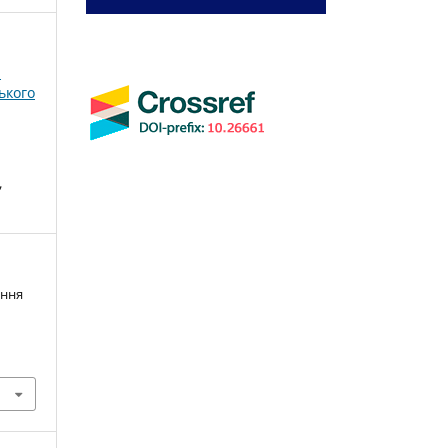
і
ького
,
ення