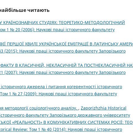
і найбільше читають
 У КРАЇНОЗНАВЧИХ СТУДІЯХ: ТЕОРЕТИКО-МЕТОДОЛОГІЧНИЙ
 Том 1 № 20 (2006): Наукові праці історичного факультету
ІЇ ПЕРШОЇ ХВИЛІ УКРАЇНСЬКОЇ ЕМІГРАЦІЇ В ЛАТИНСЬКУ АМЕР
 43 (2015): Наукові праці історичного факультету Запорізького
ФАКТУ В КЛАСИЧНІЙ, НЕКЛАСИЧНІЙ ТА ПОСТНЕКЛАСИЧНІЙ НА
 21 (2007): Наукові праці історичного факультету Запорізького
я історичного джерела і питання когерентності історичного
: Том 1 № 27 (2009): Наукові праці історичного факультету
 методології соціологічного аналізу.
,
Zaporizhzhia Historical
і історичного факультету Запорізького державного університету
КОЇ «РЕАЛЬНОСТІ» В КОМУНІКАТИВНИХ СИСТЕМАХ РОСІЇ: ТЕО
torical Review: Том 1 № 40 (2014): Наукові праці історичного