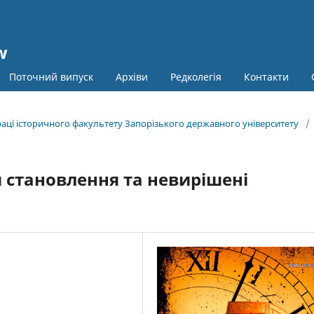
w
Поточний випуск
Архіви
Редколегія
Контакти
праці історичного факультету Запорізького державного університету
/
пи становлення та невирішені