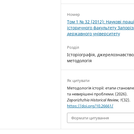
Номер
Том 1 № 32 (2012): Наукові прац
історичного факультету Запоріз
державного університету
Розділ
Історіографія, джерелознавство
методологія
Як цитувати
Методологія історії: етапи становл
та невирішені проблеми. (2026).
Zaporizhzhia Historical Review
,
1
(32).
https://doi.org/10.26661/
Формати цитування