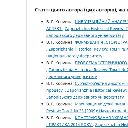
Статті цього автора (цих авторів), як
В. Г. Космина,
ЦИВІЛІЗАЦІЙНИЙ АНАЛІЗ
АСПЕКТ
,
Zaporizhzhia Historical Review:
Запорізького державного університету
В. Г. Космина,
ФОРМУВАННЯ ІСТОРІОГРАФ
,
Zaporizhzhia Historical Review: Том 1 №
національного університету
В. Г. Космина,
ПРОБЛЕМА ІСТОРИЧНОГО 
,
Zaporizhzhia Historical Review: Том 1 №
державного університету
В. Г. Космина,
Суб’єкт-об’єктна дихотомі
процесу.
,
Zaporizhzhia Historical Review
Запорізького державного університету
В. Г. Космина,
Махновщина: деякі питання
Review: Том 1 № 25 (2009): Наукові прац
В. Г. Космина,
КОНСТРУЮВАННЯ УКРАЇНСЬ
І ПРАКТИКА 2014 РОКУ
,
Zaporizhzhia His