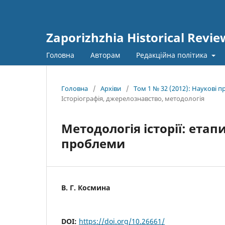
Zaporizhzhia Historical Revie
Головна
Авторам
Редакційна політика
Головна
/
Архіви
/
Том 1 № 32 (2012): Наукові 
Історіографія, джерелознавство, методологія
Методологія історії: ета
проблеми
В. Г. Космина
DOI:
https://doi.org/10.26661/