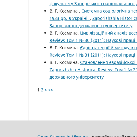
факультету Запорізького національного 
В. Г. Космина ,
Системна соціологічна тео
1933 рр. в Україні.
,
Zaporizhzhia Histori
Запорізького державного університету
В. Г. Космина,
Цивілізаційний аналіз всес
Review: Том 1 № 30 (2011): Наукові прац
В. Г. Космина,
Єдність теорії й методу в ц
Review: Том 1 № 31 (2011): Наукові прац
В. Г. Космина,
Становлення євразійської ц
Zaporizhzhia Historical Review: Том 1 № 
державного університету
1
2
>
>>
Open Science in Ukraine
- разработка сайтов д