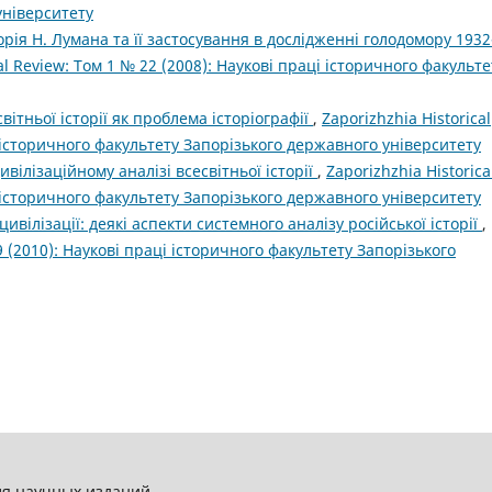
університету
рія Н. Лумана та її застосування в дослідженні голодомору 1932
cal Review: Том 1 № 22 (2008): Наукові праці історичного факульте
вітньої історії як проблема історіографії
,
Zaporizhzhia Historical
і історичного факультету Запорізького державного університету
ивілізаційному аналізі всесвітньої історії
,
Zaporizhzhia Historica
і історичного факультету Запорізького державного університету
ивілізації: деякі аспекти системного аналізу російської історії
,
29 (2010): Наукові праці історичного факультету Запорізького
ля научных изданий.