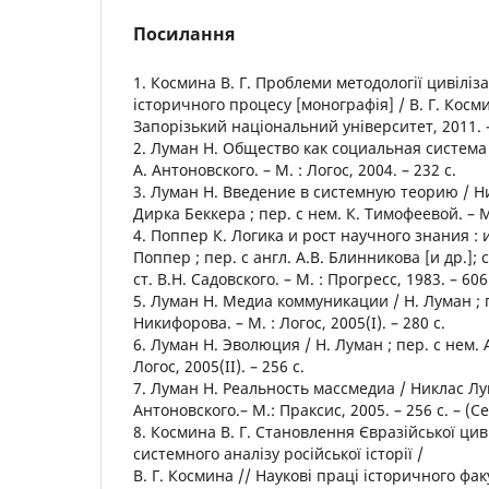
Посилання
1. Космина В. Г. Проблеми методології цивіліз
історичного процесу [монографія] / В. Г. Косм
Запорізький національний університет, 2011. –
2. Луман Н. Общество как социальная система /
А. Антоновского. – М. : Логос, 2004. – 232 с.
3. Луман Н. Введение в системную теорию / Ни
Дирка Беккера ; пер. с нем. К. Тимофеевой. – М. 
4. Поппер К. Логика и рост научного знания :
Поппер ; пер. с англ. А.В. Блинникова [и др.]; с
ст. В.Н. Садовского. – М. : Прогресс, 1983. – 606
5. Луман Н. Медиа коммуникации / Н. Луман ; пе
Никифорова. – М. : Логос, 2005(І). – 280 с.
6. Луман Н. Эволюция / Н. Луман ; пер. с нем. А
Логос, 2005(ІІ). – 256 с.
7. Луман Н. Реальность массмедиа / Никлас Лум
Антоновского.– М.: Праксис, 2005. – 256 с. – 
8. Космина В. Г. Становлення Євразійської циві
системного аналізу російської історії /
В. Г. Космина // Наукові праці історичного фа