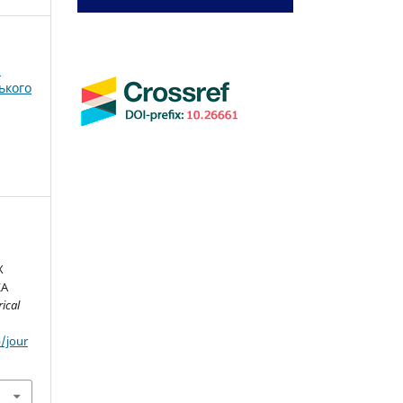
і
ького
Х
КА
ical
/jour