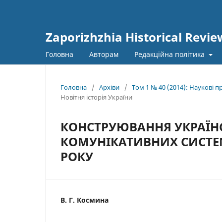
Zaporizhzhia Historical Revie
Головна
Авторам
Редакційна політика
Головна
/
Архіви
/
Том 1 № 40 (2014): Наукові 
Новітня історія України
КОНСТРУЮВАННЯ УКРАЇНС
КОМУНІКАТИВНИХ СИСТЕМА
РОКУ
В. Г. Космина