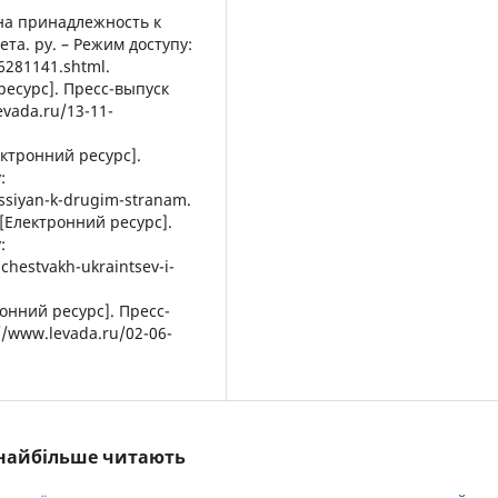
 на принадлежность к
та. ру. – Режим доступу:
6281141.shtml.
ресурс]. Пресс-выпуск
evada.ru/13-11-
ктронний ресурс].
:
ssiyan-k-drugim-stranam.
 [Електронний ресурс].
:
chestvakh-ukraintsev-i-
онний ресурс]. Пресс-
//www.levada.ru/02-06-
і найбільше читають