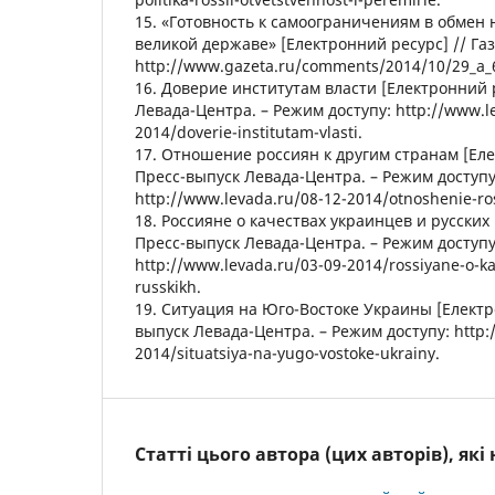
15. «Готовность к самоограничениям в обмен
великой державе» [Електронний ресурс] // Газе
http://www.gazeta.ru/comments/2014/10/29_a_
16. Доверие институтам власти [Електронний 
Левада-Центра. – Режим доступу: http://www.l
2014/doverie-institutam-vlasti.
17. Отношение россиян к другим странам [Еле
Пресс-выпуск Левада-Центра. – Режим доступу
http://www.levada.ru/08-12-2014/otnoshenie-ro
18. Россияне о качествах украинцев и русских
Пресс-выпуск Левада-Центра. – Режим доступу
http://www.levada.ru/03-09-2014/rossiyane-o-ka
russkikh.
19. Ситуация на Юго-Востоке Украины [Електр
выпуск Левада-Центра. – Режим доступу: http:
2014/situatsiya-na-yugo-vostoke-ukrainy.
Статті цього автора (цих авторів), як