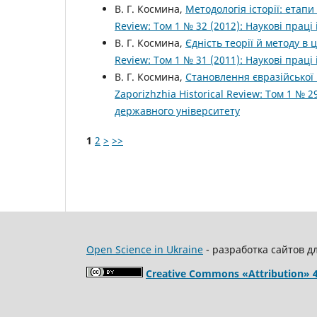
В. Г. Космина,
Методологія історії: ета
Review: Том 1 № 32 (2012): Наукові прац
В. Г. Космина,
Єдність теорії й методу в ц
Review: Том 1 № 31 (2011): Наукові прац
В. Г. Космина,
Становлення євразійської ц
Zaporizhzhia Historical Review: Том 1 № 
державного університету
1
2
>
>>
Open Science in Ukraine
- разработка сайтов д
Creative Commons «Attribution» 4