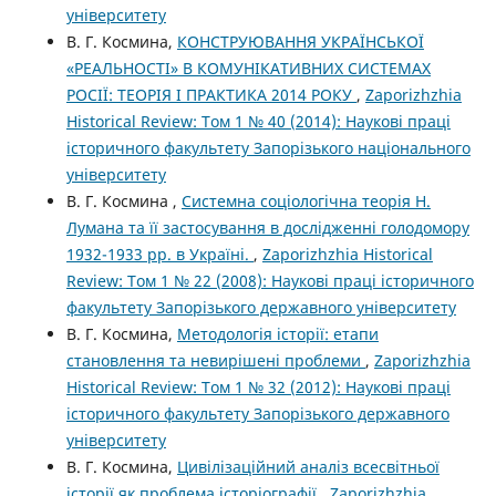
університету
В. Г. Космина,
КОНСТРУЮВАННЯ УКРАЇНСЬКОЇ
«РЕАЛЬНОСТІ» В КОМУНІКАТИВНИХ СИСТЕМАХ
РОСІЇ: ТЕОРІЯ І ПРАКТИКА 2014 РОКУ
,
Zaporizhzhia
Historical Review: Том 1 № 40 (2014): Наукові праці
історичного факультету Запорізького національного
університету
В. Г. Космина ,
Системна соціологічна теорія Н.
Лумана та її застосування в дослідженні голодомору
1932-1933 рр. в Україні.
,
Zaporizhzhia Historical
Review: Том 1 № 22 (2008): Наукові праці історичного
факультету Запорізького державного університету
В. Г. Космина,
Методологія історії: етапи
становлення та невирішені проблеми
,
Zaporizhzhia
Historical Review: Том 1 № 32 (2012): Наукові праці
історичного факультету Запорізького державного
університету
В. Г. Космина,
Цивілізаційний аналіз всесвітньої
історії як проблема історіографії
,
Zaporizhzhia