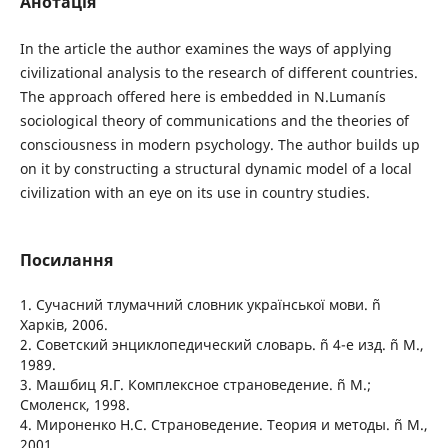
Анотація
In the article the author examines the ways of applying
civilizational analysis to the research of different countries.
The approach offered here is embedded in N.Lumanís
sociological theory of communications and the theories of
consciousness in modern psychology. The author builds up
on it by constructing a structural dynamic model of a local
civilization with an eye on its use in country studies.
Посилання
1. Сучасний тлумачний словник української мови. ñ
Харків, 2006.
2. Советский энциклопедический словарь. ñ 4-е изд. ñ М.,
1989.
3. Машбиц Я.Г. Комплексное страноведение. ñ М.;
Смоленск, 1998.
4. Мироненко Н.С. Страноведение. Теория и методы. ñ М.,
2001.