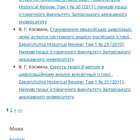
Historical Review: Том 1 № 30 (2011): Наукові праці
історичного факультету Запорізького державного
університету
В. Г. Космина,
Становлення євразійської цивілізації:
деякі аспекти системного аналізу російської історії
,
Zaporizhzhia Historical Review: Том 1 № 29 (2010):
Наукові праці історичного факультету Запорізького
державного університету
В. Г. Космина,
Єдність теорії й методу в
цивілізаційному аналізі всесвітньої історії
,
Zaporizhzhia Historical Review: Том 1 № 31 (2011):
Наукові праці історичного факультету Запорізького
державного університету
1
2
>
>>
Мова
English