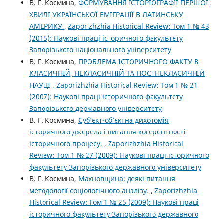
В. Г. Космина,
ФОРМУВАННЯ ІСТОРІОГРАФІЇ ПЕРШОЇ
ХВИЛІ УКРАЇНСЬКОЇ ЕМІГРАЦІЇ В ЛАТИНСЬКУ
АМЕРИКУ
,
Zaporizhzhia Historical Review: Том 1 № 43
(2015): Наукові праці історичного факультету
Запорізького національного університету
В. Г. Космина,
ПРОБЛЕМА ІСТОРИЧНОГО ФАКТУ В
КЛАСИЧНІЙ, НЕКЛАСИЧНІЙ ТА ПОСТНЕКЛАСИЧНІЙ
НАУЦІ
,
Zaporizhzhia Historical Review: Том 1 № 21
(2007): Наукові праці історичного факультету
Запорізького державного університету
В. Г. Космина,
Суб’єкт-об’єктна дихотомія
історичного джерела і питання когерентності
історичного процесу.
,
Zaporizhzhia Historical
Review: Том 1 № 27 (2009): Наукові праці історичного
факультету Запорізького державного університету
В. Г. Космина,
Махновщина: деякі питання
методології соціологічного аналізу.
,
Zaporizhzhia
Historical Review: Том 1 № 25 (2009): Наукові праці
історичного факультету Запорізького державного