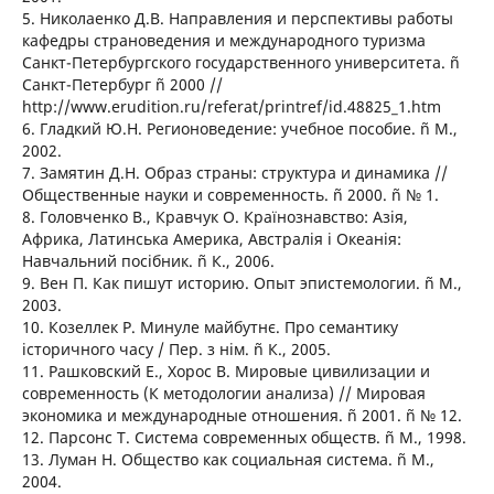
5. Николаенко Д.В. Направления и перспективы работы
кафедры страноведения и международного туризма
Санкт-Петербургского государственного университета. ñ
Санкт-Петербург ñ 2000 //
http://www.erudition.ru/referat/printref/id.48825_1.htm
6. Гладкий Ю.Н. Регионоведение: учебное пособие. ñ М.,
2002.
7. Замятин Д.Н. Образ страны: структура и динамика //
Общественные науки и современность. ñ 2000. ñ № 1.
8. Головченко В., Кравчук О. Країнознавство: Азія,
Африка, Латинська Америка, Австралія і Океанія:
Навчальний посібник. ñ К., 2006.
9. Вен П. Как пишут историю. Опыт эпистемологии. ñ М.,
2003.
10. Козеллек Р. Минуле майбутнє. Про семантику
історичного часу / Пер. з нім. ñ К., 2005.
11. Рашковский Е., Хорос В. Мировые цивилизации и
современность (К методологии анализа) // Мировая
экономика и международные отношения. ñ 2001. ñ № 12.
12. Парсонс Т. Система современных обществ. ñ М., 1998.
13. Луман Н. Общество как социальная система. ñ М.,
2004.