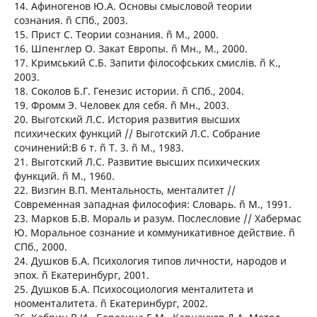
14. Афиногенов Ю.А. Основы смысловой теории
сознания. ñ СПб., 2003.
15. Прист С. Теории сознания. ñ М., 2000.
16. Шпенглер О. Закат Европы. ñ Мн., М., 2000.
17. Кримський С.Б. Запити філософських смислів. ñ К.,
2003.
18. Соколов Б.Г. Генезис истории. ñ СПб., 2004.
19. Фромм Э. Человек для себя. ñ Мн., 2003.
20. Выготский Л.С. История развития высших
психических функций // Выготский Л.С. Собрание
сочинений:В 6 т. ñ Т. 3. ñ М., 1983.
21. Выготский Л.С. Развитие высших психических
функций. ñ М., 1960.
22. Визгин В.П. Ментальность, менталитет //
Современная западная философия: Словарь. ñ М., 1991.
23. Марков Б.В. Мораль и разум. Послесловие // Хабермас
Ю. Моральное сознание и коммуникативное действие. ñ
СПб., 2000.
24. Душков Б.А. Психология типов личности, народов и
эпох. ñ Екатеринбург, 2001.
25. Душков Б.А. Психосоциология менталитета и
нооменталитета. ñ Екатеринбург, 2002.