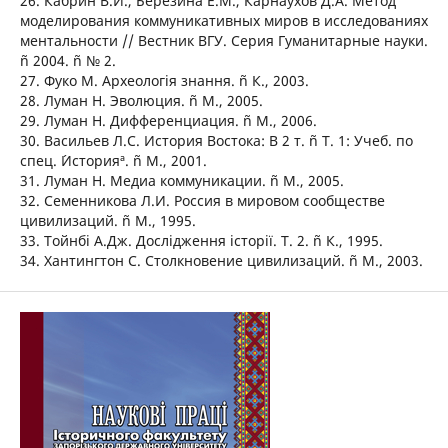
26. Кабрин В.И., Березина Е.М., Карнаухов Д.А. Метод
моделирования коммуникативных миров в исследованиях
ментальности // Вестник ВГУ. Серия Гуманитарные науки.
ñ 2004. ñ № 2.
27. Фуко М. Археологія знання. ñ К., 2003.
28. Луман Н. Эволюция. ñ М., 2005.
29. Луман Н. Дифференциация. ñ М., 2006.
30. Васильев Л.С. История Востока: В 2 т. ñ Т. 1: Учеб. по
спец. ´Историяª. ñ М., 2001.
31. Луман Н. Медиа коммуникации. ñ М., 2005.
32. Семенникова Л.И. Россия в мировом сообществе
цивилизаций. ñ М., 1995.
33. Тойнбі А.Дж. Дослідження історії. Т. 2. ñ К., 1995.
34. Хантингтон С. Столкновение цивилизаций. ñ М., 2003.