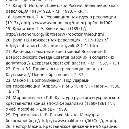
17. Карр Э. История Советской России. Большевистская
революция 1917–1923. – М., 1990. – Кн. 1.
18. Кропоткин П. А. Революционная идея в революции
(1913) // http://www.avtonom.org/index.php?nid=1009
19. Кропоткин П. А. Хлеб и воля (1892) //
http://avtonom.org/lib/theory/kropotkin/hleb.html
20. Волин В. Неизвестная революция, 1917–1921 //
http://spb-anarchists.anho.org/volin2-2-01.htm
21. Рабочим, солдатам и крестьянам! Воззвание ІІ
Всероссийского съезда Советов рабочих и солдатских
депутатов // Декреты Советской власти. – М., 1957. – Т. 1.
22. Ленін В.І. Пролетарська революція і ренегат
Каутський // Повне зібр. творів. – Т. 37.
23. Махно Н. Воспоминания. Под ударами
контрреволюции (Апрель – июнь 1918 г.). – Париж, 1936.
– Кн. ІІ.
24. Мирошниченко П.Я. Культура русского и украинского
крестьянства конца эпохи феодализма (1760–1861 гг.):
Учеб. пособие. – Донецк, 1999.
25. Герасименко Н. В. Батько Махно. Мемуары
белогвардейца // http://www.makhno.ru/lit/Ger/ger.php
26. Нестор Махно. Крестьянское движение на Украине.