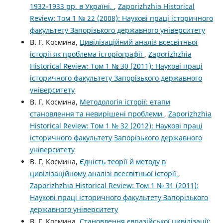
1932-1933 рр. в Україні.
,
Zaporizhzhia Historical
Review: Том 1 № 22 (2008): Наукові праці історичного
факультету Запорізького державного університету
В. Г. Космина,
Цивілізаційний аналіз всесвітньої
історії як проблема історіографії
,
Zaporizhzhia
Historical Review: Том 1 № 30 (2011): Наукові праці
історичного факультету Запорізького державного
університету
В. Г. Космина,
Методологія історії: етапи
становлення та невирішені проблеми
,
Zaporizhzhia
Historical Review: Том 1 № 32 (2012): Наукові праці
історичного факультету Запорізького державного
університету
В. Г. Космина,
Єдність теорії й методу в
цивілізаційному аналізі всесвітньої історії
,
Zaporizhzhia Historical Review: Том 1 № 31 (2011):
Наукові праці історичного факультету Запорізького
державного університету
В. Г. Космина,
Становлення євразійської цивілізації: