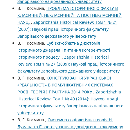
Запорізького національного університету
В. Г. Космина,
ПРОБЛЕМА ІСТОРИЧНОГО ФАКТУ В
КЛАСИЧНІЙ, НЕКЛАСИЧНІЙ ТА ПОСТНЕКЛАСИЧНІЙ
НАУЦІ
,
Zaporizhzhia Historical Review: Том 1 № 21
(2007): Наукові праці історичного факультету
Запорізького державного університету
В. Г. Космина,
Суб’єкт-об’єктна дихотомія
історичного джерела і питання когерентності
історичного процесу.
,
Zaporizhzhia Historical
Review: Том 1 № 27 (2009): Наукові праці історичного
факультету Запорізького державного університету
В. Г. Космина,
КОНСТРУЮВАННЯ УКРАЇНСЬКОЇ
«РЕАЛЬНОСТІ» В КОМУНІКАТИВНИХ СИСТЕМАХ
РОСІЇ: ТЕОРІЯ І ПРАКТИКА 2014 РОКУ
,
Zaporizhzhia
Historical Review: Том 1 № 40 (2014): Наукові праці
історичного факультету Запорізького національного
університету
В. Г. Космина ,
Системна соціологічна теорія Н.
Лумана та її застосування в дослідженні голодомору