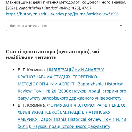
Махновщина: деякі питання методології соціологічного аналізу.
(2021).
Zaporizhzhia Historical Review
,
1
(25), 47-57.
https://history.znu.edu.ua/index.php/journal/article/view/1996
Формати цитування
Статті цього автора (цих авторів), які
найбільше читають
В. Г. Космина,
ЦИВІЛІЗАЦІЙНИЙ АНАЛІЗ У
КРАЇНОЗНАВЧИХ СТУДІЯХ: ТЕОРЕТИКО-
МЕТОДОЛОГІЧНИЙ АСПЕКТ
,
Zaporizhzhia Historical
Review: Том 1 № 20 (2006): Наукові праці історичного
факультету Запорізького державного університету
В. Г. Космина,
ФОРМУВАННЯ ІСТОРІОГРАФІЇ ПЕРШОЇ
ХВИЛІ УКРАЇНСЬКОЇ ЕМІГРАЦІЇ В ЛАТИНСЬКУ
АМЕРИКУ
,
Zaporizhzhia Historical Review: Том 1 № 43
(2015): Наукові праці історичного факультету