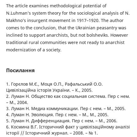
The article examines methodological potential of
N.Luhman’s system theory for the sociological analysis of N.
Makhno’s insurgent movement in 1917–1920. The author
comes to the conclusion, that the Ukrainian peasantry was
inclined to support anarchists, but not bolsheviks. However
traditional rural communities were not ready to anarchist
modernization of a society.
Посилання
1. Горєлов М.Є., Моця О.П., Рафальський О.О.
Цивілізаційна історія України. – К., 2005.
2. Луман Н. Общество как социальная система. Пер с нем.
– М., 2004.
3. Луман Н. Медиа коммуникации. Пер с нем. – М., 2005.
4. Луман Н. Эволюция. Пер с нем. – М., М., 2005.
5. Луман Н. Дифференциация. Пер с нем. – М., 2006.
6. Космина В.Г. Історичний факт у цивілізаційному аналізі
історії // Історичний журнал. – 2008. – № 1.