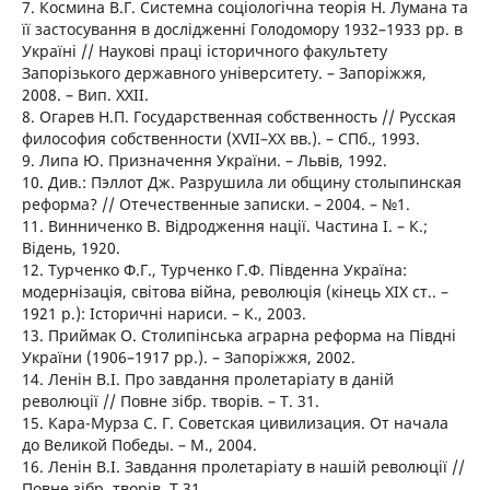
7. Космина В.Г. Системна соціологічна теорія Н. Лумана та
її застосування в дослідженні Голодомору 1932–1933 рр. в
Україні // Наукові праці історичного факультету
Запорізького державного університету. – Запоріжжя,
2008. – Вип. ХХІІ.
8. Огарев Н.П. Государственная собственность // Русская
философия собственности (ХVІІ–ХХ вв.). – СПб., 1993.
9. Липа Ю. Призначення України. – Львів, 1992.
10. Див.: Пэллот Дж. Разрушила ли общину столыпинская
реформа? // Отечественные записки. – 2004. – №1.
11. Винниченко В. Відродження нації. Частина І. – К.;
Відень, 1920.
12. Турченко Ф.Г., Турченко Г.Ф. Південна Україна:
модернізація, світова війна, революція (кінець ХІХ ст.. –
1921 р.): Історичні нариси. – К., 2003.
13. Приймак О. Столипінська аграрна реформа на Півдні
України (1906–1917 рр.). – Запоріжжя, 2002.
14. Ленін В.І. Про завдання пролетаріату в даній
революції // Повне зібр. творів. – Т. 31.
15. Кара-Мурза С. Г. Советская цивилизация. От начала
до Великой Победы. – М., 2004.
16. Ленін В.І. Завдання пролетаріату в нашій революції //
Повне зібр. творів. Т.31.