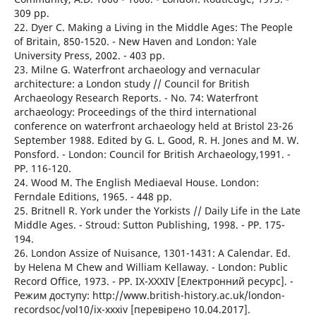
309 pp.
22. Dyer C. Making a Living in the Middle Ages: The People
of Britain, 850-1520. - New Haven and London: Yale
University Press, 2002. - 403 pp.
23. Milne G. Waterfront archaeology and vernacular
architecture: a London study // Council for British
Archaeology Research Reports. - No. 74: Waterfront
archaeology: Proceedings of the third international
conference on waterfront archaeology held at Bristol 23-26
September 1988. Edited by G. L. Good, R. H. Jones and M. W.
Ponsford. - London: Council for British Archaeology,1991. -
PP. 116-120.
24. Wood M. The English Mediaeval House. London:
Ferndale Editions, 1965. - 448 pp.
25. Britnell R. York under the Yorkists // Daily Life in the Late
Middle Ages. - Stroud: Sutton Publishing, 1998. - PP. 175-
194.
26. London Assize of Nuisance, 1301-1431: A Calendar. Ed.
by Helena M Chew and William Kellaway. - London: Public
Record Office, 1973. - PP. IX-XXXIV [Електронний ресурс]. -
Режим доступу: http://www.british-history.ac.uk/london-
recordsoc/vol10/ix-xxxiv [перевірено 10.04.2017].