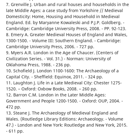
7. Grenville J. Urban and rural houses and households in the
late Middle Ages: a case study from Yorkshire // Medieval
Domesticity: Home, Housing and Household in Medieval
England. Ed. by Maryanne Kowaleski and P.J.P. Goldberg. -
Cambridge: Cambridge University Press, 2008. - PP. 92-123.
8. Emery A. Greater Medieval Houses of England and Wales,
1300-1500. - Volume III: Southern England. - Cambridge:
Cambridge University Press, 2006. - 727 pp.
9. Myers A.R. London in the Age of Chaucer. (Centers of
Civilization Series. - Vol. 31.) - Norman: University of
Oklahoma Press, 1988. - 236 pp.
10. Schofield J. London 1100-1600: The Archaeology of a
Capital City. - Sheffield: Equinox, 2011. - 324 pp.
11. Laughton J. Life in a Late Medieval City: Chester 1275-
1520. – Oxford: Oxbow Books, 2008. – 260 pp.
12. Barron C.M. London in the Later Middle Ages:
Government and People 1200-1500. - Oxford: OUP, 2004. -
472 pp.
13. Steane J. The Archaeology of Medieval England and
Wales. (Routledge Library Editions: Archaeology. - Volume
47.) - London and New York: Routledge and New York, 2015.
- 611 pp.