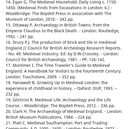
14. Egan G. The Medieval Household: Daily Living c. 1150-
1450. (Medieval Finds from Excavations in London: 6.) -
Woodbridge: The Boydell Press in association with The
Museum of London, 2010. - 342 pp.
15. Ottaway P. Archaeology in British Towns: from the
Emperor Claudius to the Black Death. - London: Routledge,
1992. - 241 pp.
16. Drury P.J. The production of brick and tile in medieval
England // Council for British Archeology Research Reports.
- No. 40: Medieval Industry. Ed. by D.W.Crossley. - London:
Council for British Archaeology, 1981. - PP. 126-142.
17. Mortimer I. The Time Traveler‘s Guide to Medieval
England: A Handbook for Visitors to the Fourteenth Century.
London: Touchstone, 2009. – 352 pp.
18. Hanawalt B. Growing Up in Medieval London: the
experience of childhood in history. – Oxford: OUP, 1993. –
232 pp.
19. Gilchrist R. Medieval Life: Archaeology and the Life
Course. - Woodbridge: The Boydell Press, 2012. - 336 pp.
20. Clark H. The Archaeology of Medieval England. - London:
British Museum Publications, 1984. - 224 рр.
21. Platt C. Medieval Southampton: Port and Trading
Community, A.D. 1000 - 1600. - London: Routledge, 1973. -