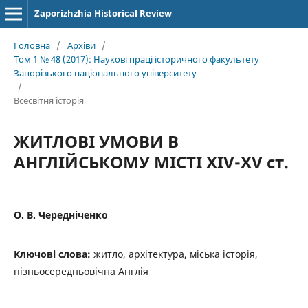
Zaporizhzhia Historical Review
Головна
/
Архіви
/
Том 1 № 48 (2017): Наукові праці історичного факультету
Запорізького національного університету
/
Всесвітня історія
ЖИТЛОВІ УМОВИ В
АНГЛІЙСЬКОМУ МІСТІ XIV-XV ст.
О. В. Чередніченко
Ключові слова:
житло, архітектура, міська історія,
пізньосередньовічна Англія