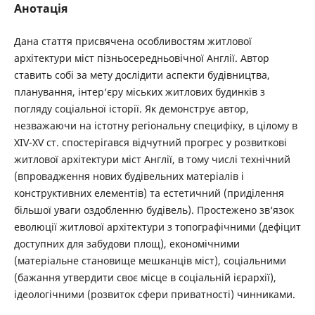
Анотація
Дана стаття присвячена особливостям житлової
архітектури міст пізньосередньовічної Англії. Автор
ставить собі за мету дослідити аспекти будівництва,
планування, інтер‘єру міських житлових будинків з
погляду соціальної історії. Як демонструє автор,
незважаючи на істотну регіональну специфіку, в цілому в
XIV-XV ст. спостерігався відчутний прогрес у розвиткові
житлової архітектури міст Англії, в тому числі технічний
(впровадження нових будівельних матеріалів і
конструктивних елементів) та естетичний (приділення
більшої уваги оздобленню будівель). Простежено зв‘язок
еволюції житлової архітектури з топографічними (дефіцит
доступних для забудови площ), економічними
(матеріальне становище мешканців міст), соціальними
(бажання утвердити своє місце в соціальній ієрархії),
ідеологічними (розвиток сфери приватності) чинниками.