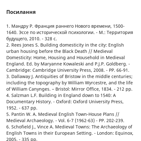
Посилання
1. Мандру Р. Франция раннего Нового времени, 1500-
1640. Эссе по исторической психологии. - М.: Территория
будущего, 2010. - 328 с.
2. Rees Jones S. Building domesticity in the city: English
urban housing before the Black Death // Medieval
Domesticity: Home, Housing and Household in Medieval
England. Ed. by Maryanne Kowaleski and P.J.P. Goldberg. -
Cambridge: Cambridge University Press, 2008. - PP. 66-91.
3. Dallaway J. Antiquities of Bristow in the middle centuries;
including the topography by William Wyrcestre, and the life
of William Canynges. – Bristol: Mirror Office, 1834. - 212 pp.
4. Salzman L.F. Building in England down to 1540: A
Documentary History. - Oxford: Oxford University Press,
1952. - 637 pp.
5. Pantin W. A. Medieval English Town-House Plans //
Medieval Archaeology. - Vol. 6-7 (1962-63) - PP. 202-239.
6. Schofield J., Vince A. Medieval Towns: The Archaeology of
English Towns in their European Setting. - London: Equinox,
2005. - 335 pp.