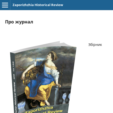
Zaporizhzhia Historical Review
Про журнал
Збірник