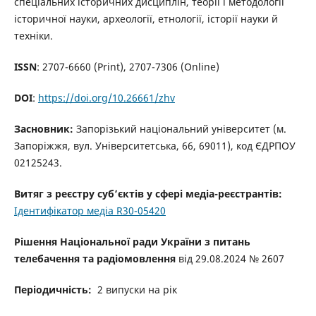
спеціальних історичних дисциплін, теорії і методології
історичної науки, археології, етнології, історії науки й
техніки.
ISSN
: 2707-6660 (Print), 2707-7306 (Online)
DOI
:
https://doi.org/10.26661/zhv
Засновник:
Запорізький національний університет (м.
Запоріжжя, вул. Університетська, 66, 69011), код ЄДРПОУ
02125243.
Витяг з реєстру суб’єктів у сфері медіа-реєстрантів:
Ідентифікатор медіа R30-05420
Рішення Національної ради України з питань
телебачення та радіомовлення
від 29.08.2024 № 2607
Періодичність:
2 випуски на рік